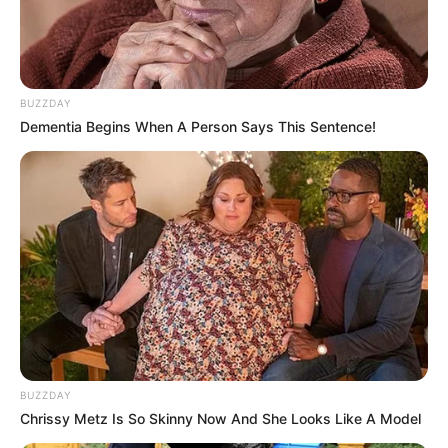
BUZZDAY
Dementia Begins When A Person Says This Sentence!
BUZZDAY
Chrissy Metz Is So Skinny Now And She Looks Like A Model