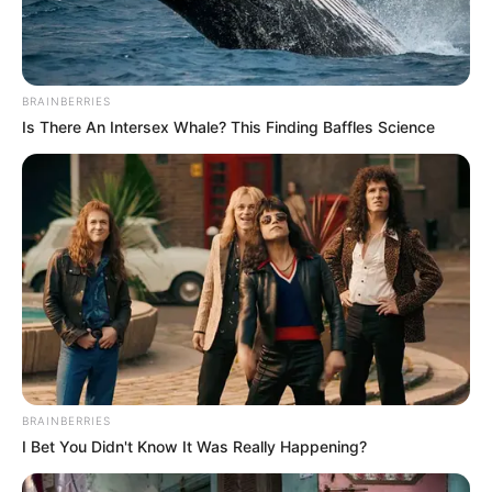
BRAINBERRIES
Is There An Intersex Whale? This Finding Baffles Science
BRAINBERRIES
I Bet You Didn't Know It Was Really Happening?