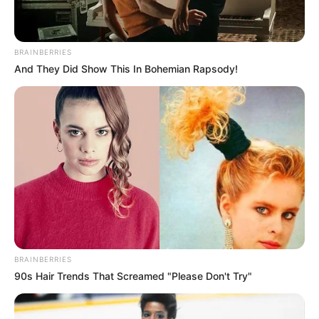
BRAINBERRIES
And They Did Show This In Bohemian Rapsody!
BRAINBERRIES
90s Hair Trends That Screamed "Please Don't Try"