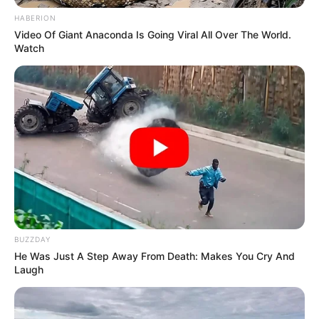
നേരത്തെ അറസ്റ്റ് ചെയ്തിരുന്നു.
HABERION
Video Of Giant Anaconda Is Going Viral All Over The World.
Watch
ഒളിവില്‍ പോയ വിദ്യാര്‍ഥികളുടെ മൊബൈല്‍
ഫോണ്‍ വിളികളുടെ വിവരങ്ങളും പൊലീസ്
ശേഖരിച്ചുകഴിഞ്ഞു. ഇവരുടെ അടുത്ത
സുഹൃത്തുക്കളില്‍ നിന്നും പോലീസ് വിവരങ്ങള്‍
ശേഖരിക്കാന്‍ ശ്രമിച്ചെങ്കിലും ഇവര്‍
എവിടെയാണെന്ന കൃത്യമായ വിവരം ലഭിച്ചിട്ടില്ല.
ഡല്‍ഹി പൊലീസിലെ സ്‌പെഷല്‍ സെല്‍ ആണ്
കേസ് അന്വേഷിക്കുന്നത്.
BUZZDAY
He Was Just A Step Away From Death: Makes You Cry And
Laugh