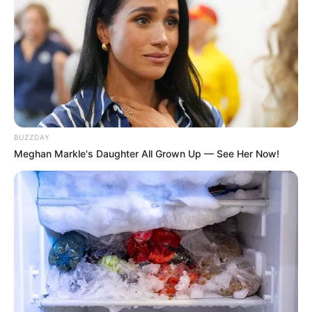
BUZZDAY
Meghan Markle's Daughter All Grown Up — See Her Now!