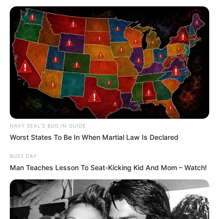
പുറപ്പെടുവിച്ചത്.
NAVY SEAL'S BUG IN GUIDE
Worst States To Be In When Martial Law Is Declared
BUZZ DAY
Man Teaches Lesson To Seat-Kicking Kid And Mom – Watch!