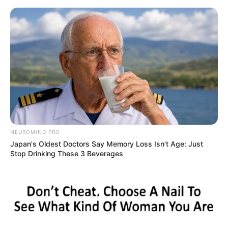
live
|
NEWS
SPORTS
MATRIMONY
ENTERTAINMENT
Home
News
ഒളിവില്‍ പോയ ജെഎന്‍യു
വിദ്യാര്‍ഥികള്‍ക്കെതിരേ ലുക്ക്
NEUROMIND PRO
Japan's Oldest Doctors Say Memory Loss Isn't Age: Just
ഔട്ട് നോട്ടീസ്
Stop Drinking These 3 Beverages
ജനം വെബ്‌ഡെസ്ക്
Feb 20, 2016, 03:49 pm IST