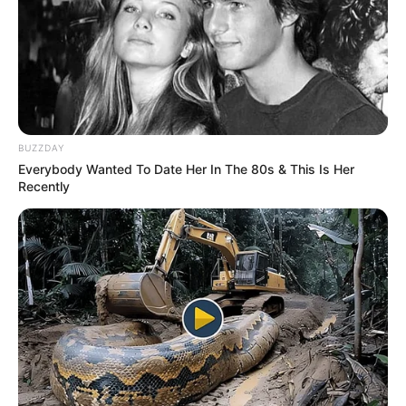
BUZZDAY
Everybody Wanted To Date Her In The 80s & This Is Her
Recently
ഇവര്‍ രാജ്യം വിടുന്നത് തടയുകയാണ് ലക്ഷ്യം.
ജെഎന്‍യുവിലെ പരിപാടി വിവാദമായതോടെ
ഇതിന്റെ മുഖ്യആസൂത്രകരായി പ്രവര്‍ത്തിച്ച
വിദ്യാര്‍ഥികള്‍ മുങ്ങുകയായിരുന്നു. ഇവര്‍ക്കെതിരേ
രാജ്യദ്രോഹക്കുറ്റമാണ് പൊലീസ്
ചുമത്തിയിരിക്കുന്നത്. പരിപാടിക്ക് നേതൃത്വം
നല്‍കിയവരില്‍ ഒരാളായ ജെഎന്‍യു വിദ്യാര്‍ഥി
യൂണിയന്‍ പ്രസിഡന്റ് കനയ്യ കുമാറിനെ പൊലീസ്