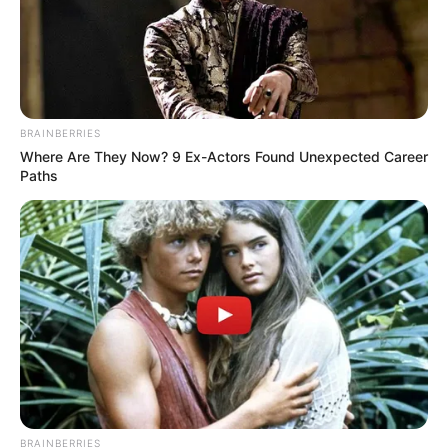
BRAINBERRIES
Where Are They Now? 9 Ex-Actors Found Unexpected Career
Paths
BRAINBERRIES