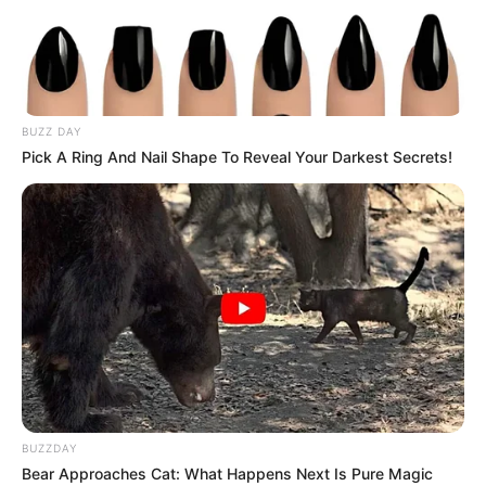
BUZZ DAY
Pick A Ring And Nail Shape To Reveal Your Darkest Secrets!
ന്യൂഡല്‍ഹി: ജെഎന്‍യുവില്‍ അഫ്‌സല്‍ ഗുരു
അനുകൂല പരിപാടി സംഘടിപ്പിക്കുകയും
രാജ്യവിരുദ്ധ മുദ്രാവാക്യം മുഴക്കുകയും ചെയ്ത
സംഭവത്തില്‍ ഒളിവില്‍ പോയ
വിദ്യാര്‍ഥികള്‍ക്കെതിരേ ഡല്‍ഹി പൊലീസ് ലുക്ക്
ഔട്ട് നോട്ടീസ് പുറപ്പെടുവിച്ചു. മൂന്ന്
BUZZDAY
വിദ്യാര്‍ഥികള്‍ക്കെതിരേയാണ് നോട്ടീസ്
Bear Approaches Cat: What Happens Next Is Pure Magic