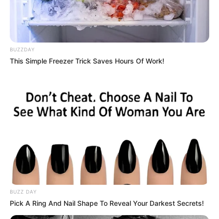
BUZZDAY
This Simple Freezer Trick Saves Hours Of Work!
വീട്ടിലെ ശുചിമുറിയില്‍ ഇരിക്കുമ്പോഴാണ്
ആദമിനെ പാമ്പ് കടിച്ചത്. അതിതീവ്ര വിഷമുള്ള
ശംഖുവരയന്‍ വിഭാഗത്തില്‍പ്പെട്ട പാമ്പാണ് കുട്ടിയെ
ആക്രമിച്ചതെന്ന് തിരിച്ചറിഞ്ഞിട്ടുണ്ട്. ഉടന്‍ തന്നെ
തൃശൂര്‍ ജൂബിലി മിഷന്‍ ആശുപത്രിയില്‍ എത്തിച്ച്
വിദഗ്ധ ചികിത്സ നല്‍കിയതിനാല്‍ വലിയൊരു
അപകടം ഒഴിവാക്കാനായി.
നിലവില്‍ കുട്ടിയുടെ ആരോഗ്യനില മെച്ചപ്പെട്ടതായും
ആശങ്കപ്പെടേണ്ട സാഹചര്യമില്ലെന്നും ആശുപത്രി
BUZZ DAY
Pick A Ring And Nail Shape To Reveal Your Darkest Secrets!
അധികൃതര്‍ വ്യക്തമാക്കി. മഴക്കാലം