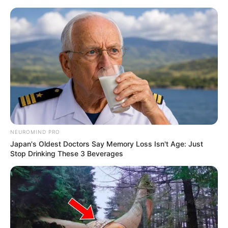
live
|
NEWS
SPORTS
MATRIMONY
ENTERTAINMENT
Home
News
ശുചിമുറിയില്‍ വെച്ച് പാമ്പ്
കടിച്ചു; രണ്ടര വയസുകാരന്‍
NEUROMIND PRO
Japan's Oldest Doctors Say Memory Loss Isn't Age: Just
ആശുപത്രിയില്‍ ചികിത്സയില്‍
Stop Drinking These 3 Beverages
ജനം വെബ്‌ഡെസ്ക്
Apr 22, 2026, 01:41 pm IST