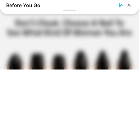
Before You Go
LIFE360 TIPS
Captured! The Largest Snake In The World Stuns Experts
BUZZDAY
What This Snake Does—Experts Say You Can't Unsee It