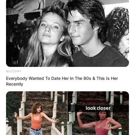
ആരംഭിച്ചതോടെ വീടിന്റെ പരിസരങ്ങളിലും മറ്റും
പാമ്പ് ശല്യം വര്‍ധിക്കുന്നതില്‍ നാട്ടുകാര്‍ ജാഗ്രത
പാലിക്കണമെന്നും നിര്‍ദ്ദേശമുണ്ട്.
Tags:
snake bite
hospital
health condition
BUZZDAY
Everybody Wanted To Date Her In The 80s & This Is Her
Recently