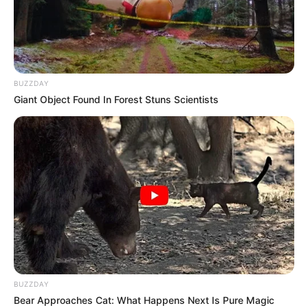
BUZZDAY
Giant Object Found In Forest Stuns Scientists
തൃശൂര്‍:
വാണിയംപാറയില്‍ വീടിനുള്ളില്‍ വെച്ച്
വിഷപ്പാമ്പിന്റെ കടിയേറ്റ കുട്ടി അത്ഭുതകരമായി
രക്ഷപെട്ടു. കൊമ്പഴ മാളിയേക്കല്‍ ശ്യാം പീറ്ററിന്റെ
മകന്‍ ആദം ആണ് പാമ്പ് കടിയേറ്റ്
ചികിത്സയിലുള്ളത്.
BUZZDAY
Bear Approaches Cat: What Happens Next Is Pure Magic