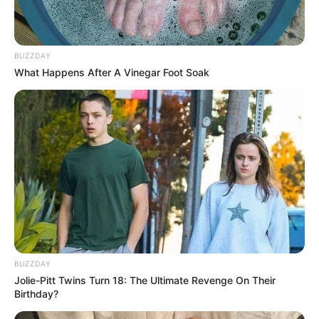
BUZZDAY
What Happens After A Vinegar Foot Soak
BUZZDAY
Jolie-Pitt Twins Turn 18: The Ultimate Revenge On Their
Birthday?