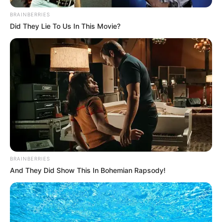
BRAINBERRIES
Did They Lie To Us In This Movie?
BRAINBERRIES
And They Did Show This In Bohemian Rapsody!