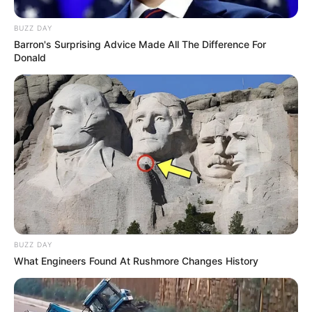
BUZZ DAY
Barron's Surprising Advice Made All The Difference For
Donald
BUZZ DAY
What Engineers Found At Rushmore Changes History