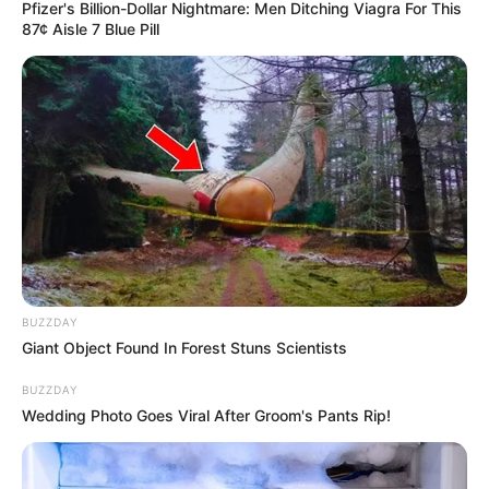
Pfizer's Billion-Dollar Nightmare: Men Ditching Viagra For This
കണ്ടെത്തിയത്. ഉദിയന്നൂർ ക്ഷേത്രത്തിന് സമീപം
87¢ Aisle 7 Blue Pill
താമസിക്കുന്ന ഹസീന ബിവി (36) ആണ്
കൊല്ലപ്പെട്ടത്. ഭർത്താവ് സുരേഷ് സംഭവത്തിന്
ശേഷം കാറുമായി കടന്നു കളയുകയായിരുന്നു.
സുരേഷിന്റെ ഫോണ്‍ നമ്പര്‍ കേന്ദ്രീകരിച്ച്
പ്രതിക്കായി പോലീസ് വ്യാപക തിരച്ചില്‍
നടത്തിവരികയായിരുന്നു. ഫോണ്‍ ടവര്‍
ലൊക്കേഷന്‍ കരമന ഭാഗത്താണ് കാണിച്ചത്.
തുടര്‍ന്നുള്ള അന്വേഷണത്തില്‍ കിള്ളിപ്പാലത്തെ
ഒരു കടയില്‍ നല്‍കിയശേഷമാണ് സുരേഷ്
BUZZDAY
രക്ഷപ്പെട്ടതെന്ന് കണ്ടെത്തി. സുരേഷ് രക്ഷപ്പെട്ട
Giant Object Found In Forest Stuns Scientists
കാര്‍ ബാലരാമപുരത്ത് ഉപേക്ഷിക്കപ്പെട്ട നിലയിലും
BUZZDAY
കണ്ടെത്തിയിരുന്നു.
Wedding Photo Goes Viral After Groom's Pants Rip!