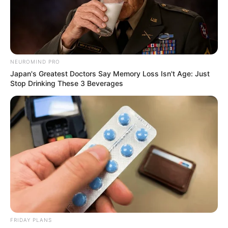
NEUROMIND PRO
Japan's Greatest Doctors Say Memory Loss Isn't Age: Just
Stop Drinking These 3 Beverages
തിരുവനന്തപുരം:
നാലാഞ്ചിറയിൽ മക്കളുടെ
കൺമുന്നിൽ വെച്ച് ഭാര്യയെ കഴുത്തറുത്ത്
കൊലപ്പെടുത്തിയ ഭർത്താവ് ട്രെയിൻ തട്ടി മരിച്ച
നിലയിൽ. കുറ്റകൃത്യത്തിന് ശേഷം രക്ഷപ്പെട്ട
ഭര്‍ത്താവ് സുരേഷിനെ തമിഴ്‌നാട്ടിലെ ചിദംബരത്ത്
FRIDAY PLANS
റെയില്‍വെ ട്രാക്കിലാണ് മരിച്ച നിലയില്‍