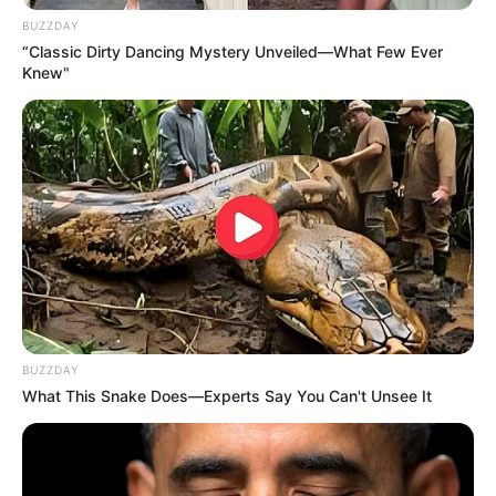
BUZZDAY
“Classic Dirty Dancing Mystery Unveiled—What Few Ever
Knew"
BUZZDAY
What This Snake Does—Experts Say You Can't Unsee It