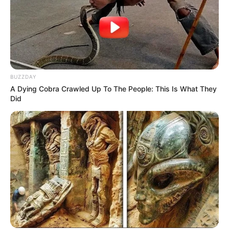
BUZZDAY
A Dying Cobra Crawled Up To The People: This Is What They
Did