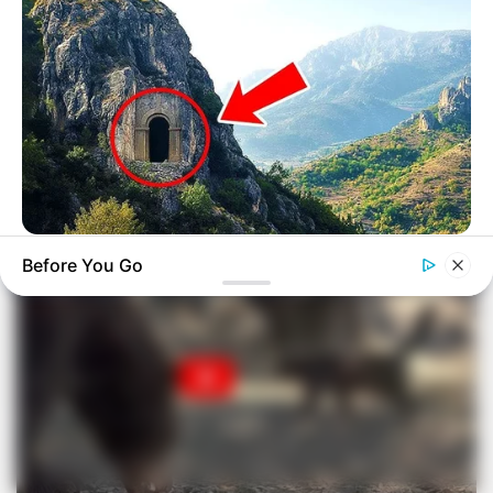
BUZZ DAY
Before You Go
Drone Flew Over Forbidden Tibet: Never Meant To Be Seen!
(58 Caratteri)