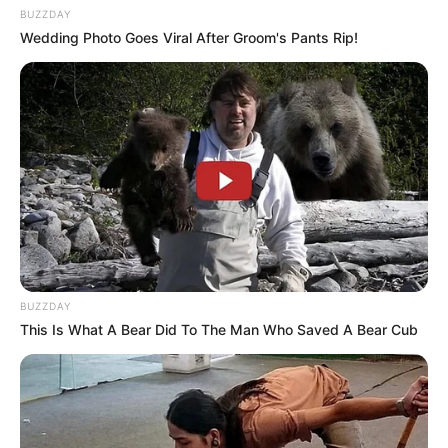
BUZZDAY
Wedding Photo Goes Viral After Groom's Pants Rip!
BUZZDAY
This Is What A Bear Did To The Man Who Saved A Bear Cub