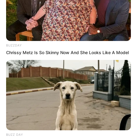
BUZZDAY
Chrissy Metz Is So Skinny Now And She Looks Like A Model
BUZZ DAY