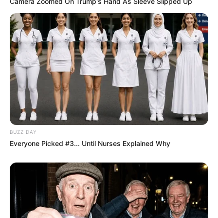
Camera Zoomed On Trump's Hand As Sleeve Slipped Up
BUZZ DAY
Everyone Picked #3... Until Nurses Explained Why