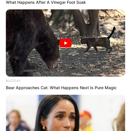
What Happens After A Vinegar Foot Soak
കർത്തയുടെ മകൻ ശരൺ എസ്. കർത്തയും
സമൻസ് ലഭിച്ചവരിൽ ഉൾപ്പെടുന്നു. ബാങ്ക് രേഖകൾ,
സ്വത്ത് വിവരങ്ങൾ, നികുതി വിവരങ്ങൾ എന്നിവ
ഹാജരാക്കണമെന്നും വാഹനങ്ങൾ സംബന്ധിച്ചുള്ള
വിവരങ്ങൾ കൈമാറണമെന്നും ഇ.ഡി ഡയറക്ടർ
അറിയിച്ചു.
BUZZDAY
Bear Approaches Cat: What Happens Next Is Pure Magic