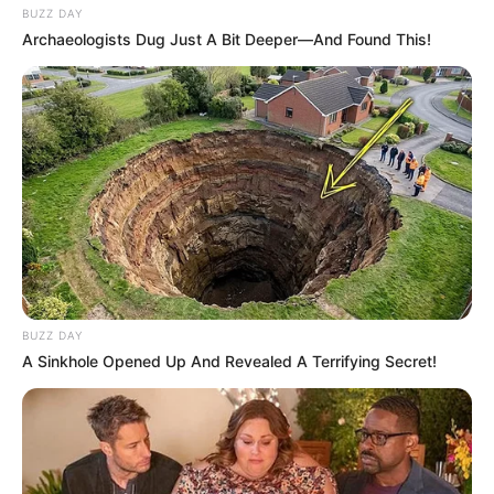
BUZZ DAY
Archaeologists Dug Just A Bit Deeper—And Found This!
BUZZ DAY
A Sinkhole Opened Up And Revealed A Terrifying Secret!