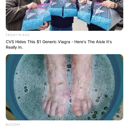
FRIDAY PLANS
CVS Hides This $1 Generic Viagra - Here's The Aisle It's
Really In.
കൊച്ചി:
സിഎംആർഎൽ-എക്‌സാലോജിക് മാസപ്പടി
കേസിൽ പ്രതിപക്ഷ നേതാവ് പിണറായി വിജയന്റെ
മകൾ ടി. വീണയ്‌ക്ക് ഇ.ഡി സമൻസ്. വെള്ളിയാഴ്ച
കൊച്ചിയലെ ഇ.ഡി ഒഫീസിൽ ഹാജരാകണമെന്നാണ്
വീണയ്‌ക്ക് നൽകിയ നിർദേശം. വീണയടക്കം ഒൻപത്
പേർക്കാണ് ഇ.ഡി സമൻസ് അയച്ചത്.
BUZZDAY
സിഎംആർഎല്ലിന്റെ ഉടമകളിലൊരാളായ ശശിധരൻ