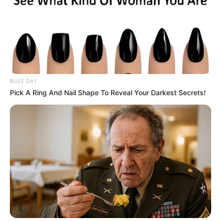
BUZZ DAY
Pick A Ring And Nail Shape To Reveal Your Darkest Secrets!
കണ്ണൂർ:
കളിക്കാൻ പുറത്തിറങ്ങിയ 11
വയസ്സുകാരിയെ ബലമായി വീട്ടിലേക്ക്
കൂട്ടിക്കൊണ്ടുപോയി പീഡിപ്പിച്ചെന്ന പരാതിയിൽ
വിരമിച്ച പൊലീസ് സബ് ഇൻസ്പെക്ടർ അറസ്റ്റിൽ.
പരിയാരം കാപ്പുങ്ങൽ സ്വദേശി ഇ.വി. ഗോപിനാഥൻ