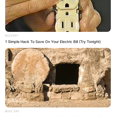
BUZZDAY
1 Simple Hack To Save On Your Electric Bill (Try Tonight)
BUZZ DAY