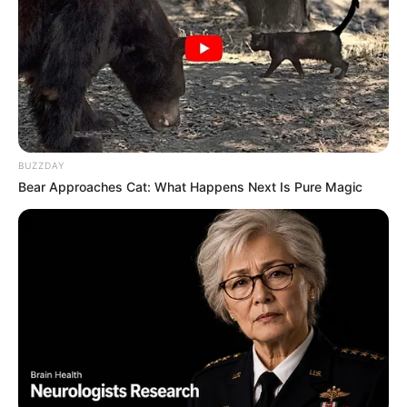
BUZZDAY
Bear Approaches Cat: What Happens Next Is Pure Magic
ബുധനാഴ്ച ഉച്ചയോടെയായിരുന്നു
കേസിനാസ്പദമായ സംഭവം. മഴയെ തുടർന്ന്
സ്കൂളിന് അവധിയായതിനാൽ കുട്ടി
സമീപപ്രദേശത്ത് കളിക്കാൻ പോയതായിരുന്നു. ഈ
സമയത്ത് സ്ഥലത്തെത്തിയ പ്രതി കുട്ടിയെ ബലമായി
വീട്ടിലേക്ക് കൂട്ടിക്കൊണ്ടുപോയി പീഡിപ്പിച്ചെന്നാണ്
പരാതി.