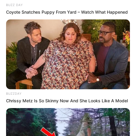
BUZZ DAY
Coyote Snatches Puppy From Yard – Watch What Happened
BUZZDAY
Chrissy Metz Is So Skinny Now And She Looks Like A Model