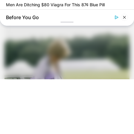
Men Are Ditching $80 Viagra For This 87¢ Blue Pill
Before You Go
BUZZDAY
The Truth About Barack Obama's Parents Is Spilling Out
BUZZ DAY
A Routine Dig Came To A Sudden Stop After This Discovery