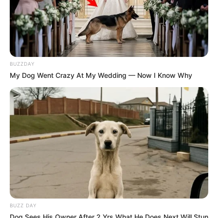
BUZZDAY
My Dog Went Crazy At My Wedding — Now I Know Why
BUZZ DAY
Dog Sees His Owner After 2 Yrs What He Does Next Will Stun