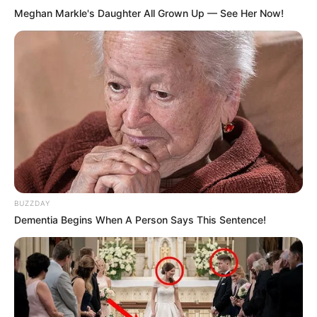
Meghan Markle's Daughter All Grown Up — See Her Now!
BUZZDAY
Dementia Begins When A Person Says This Sentence!