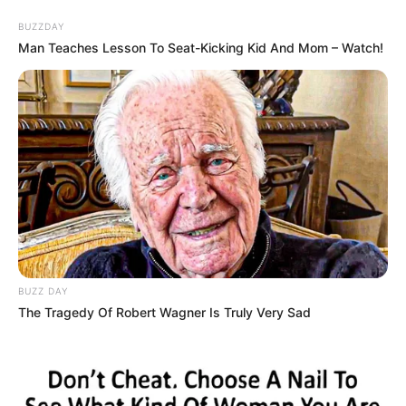
BUZZDAY
Man Teaches Lesson To Seat-Kicking Kid And Mom – Watch!
live
|
NEWS
SPORTS
MATRIMONY
ENTERTAINMENT
Home
News
Kerala
11 വയസ്സുകാരിയെ
തട്ടിക്കൊണ്ടുപോയി
പീഡിപ്പിച്ചെന്ന് പരാതി ;
BUZZ DAY
പോക്സോ കേസിൽ മുൻ
The Tragedy Of Robert Wagner Is Truly Very Sad
പൊലീസ് ഉദ്യോഗസ്ഥൻ പിടിയിൽ
ജനം വെബ്‌ഡെസ്ക്
Jul 2, 2026, 04:48 pm IST