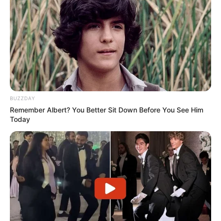
ഉൾപ്പെടെയുള്ള നടപടികൾ പൂർത്തിയാക്കിയതായി
പോലീസ് അറിയിച്ചു.
സംഭവത്തിൽ കൂടുതൽ അന്വേഷണം
പുരോഗമിക്കുകയാണ്.
Tags:
Police
Kannur
Pocso
BUZZDAY
Remember Albert? You Better Sit Down Before You See Him
Today