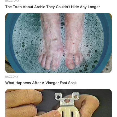
BUZZ DAY
The Truth About Archie They Couldn't Hide Any Longer
BUZZDAY
What Happens After A Vinegar Foot Soak