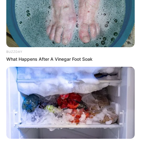
BUZZDAY
What Happens After A Vinegar Foot Soak