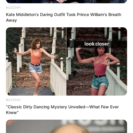
BUZZDAY
റെയില്‍വേ ടിക്കറ്റ് ബുക്കിംഗില്‍ ഉള്‍പ്പെടെ ഈ
Kate Middleton's Daring Outfit Took Prince William's Breath
തീരുമാനം ജനങ്ങള്‍ക്ക് ഗുണകരമാകും. നിലവില്‍
Away
ഡല്‍ഹി പോലുളള വന്‍ നഗരങ്ങളിലും കൊച്ചി
പോലുള്ള രണ്ടാംനിര നഗരങ്ങളിലും മാത്രമാണ്
ഇത്തരം ഡിജിറ്റല്‍ പേമെന്റ് രീതികള്‍ വ്യാപകമായി
ഉപയോഗിക്കപ്പെടുന്നത്.
എന്നാല്‍ മറ്റ് നഗരങ്ങളിലേക്കും ഇത്
വ്യാപകമാക്കുക എന്ന ലക്ഷ്യവും മൊബൈല്‍
ബാങ്കിംഗ് പ്രോത്സാഹിപ്പിക്കുക എന്ന ലക്ഷ്യവും
സര്‍ക്കാര്‍ തീരുമാനത്തിന് പിന്നിലുണ്ട്.
BUZZDAY
“Classic Dirty Dancing Mystery Unveiled—What Few Ever
Knew"