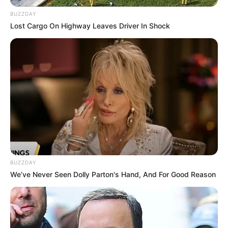
പണമിടപാടുകള്‍ കുറയ്‌ക്കുകയും ജനങ്ങളെ
BUZZDAY
ഡിജിറ്റല്‍ പേമെന്റിലേക്ക് ആകര്‍ഷിക്കാനും
Lost Cargo On Highway Leaves Driver In Shock
ലക്ഷ്യമിട്ടാണ് സര്‍ക്കാര്‍ തീരുമാനം.
BUZZDAY
We’ve Never Seen Dolly Parton's Hand, And For Good Reason