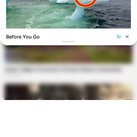
Before You Go
BUZZ DAY
Fishermen See An Animal On An Iceberg, But Then They Look
Closer!