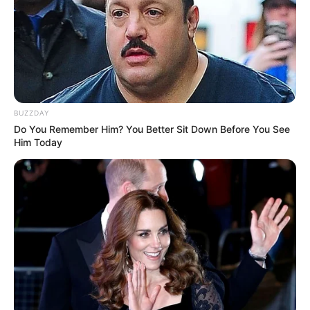
BUZZDAY
Do You Remember Him? You Better Sit Down Before You See
Him Today
ഇന്നലെ പ്രധാനമന്ത്രിയുടെ അദ്ധ്യക്ഷതയില്‍ ചേര്‍ന്ന
കേന്ദ്രമന്ത്രിസഭാ യോഗത്തിലാണ് ഇത് സംബന്ധിച്ച്
തീരുമാനമെടുത്തത്. കാര്‍ഡുകള്‍ ഉപയോഗിച്ചുള്ള
പേമെന്റുകള്‍ക്ക് നിലവില്‍ വിവിധ മന്ത്രാലയങ്ങള്‍
സേവന നികുതിയും സര്‍ചാര്‍ജുകളും ഈടാക്കി
വരുന്നുണ്ട്. പുതിയ തീരുമാനം
പ്രാബല്യത്തിലാകുന്നതോടെ ഇത് ഒഴിവാക്കപ്പെടും.