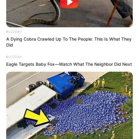
BUZZDAY
A Dying Cobra Crawled Up To The People: This Is What They
Did
BUZZDAY
Eagle Targets Baby Fox—Watch What The Neighbor Did Next
ന്യൂഡല്‍ഹി: ക്രെഡിറ്റ്, ഡെബിറ്റ് കാര്‍ഡുകള്‍
ഉപയോഗിച്ച് സര്‍ക്കാര്‍ സേവനങ്ങള്‍ക്ക് പണം
അടയ്‌ക്കുമ്പോള്‍ ഈടാക്കി വരുന്ന സര്‍ചാര്‍ജും
സര്‍വ്വീസ് ചാര്‍ജും ഒഴിവാക്കാന്‍ കേന്ദ്രമന്ത്രിസഭ
തീരുമാനിച്ചു. കാര്‍ഡ് ഇടപാടുകള്‍ക്കുള്ള
കണ്‍വീനിയന്‍സ് ഫീയും ഒഴിവാക്കും. നേരിട്ടുളള