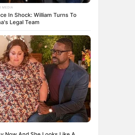
R MEDIA
ace In Shock: William Turns To
na's Legal Team
ny Now And She Looks Like A