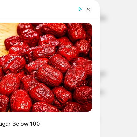
ഡീപ്ഫേക്കുകൾക്ക്
കടിഞ്ഞാണിട്ട് കേന്ദ്രം; AI
ഉള്ളടക്കത്തിന് നിർബന്ധിത
ലേബൽ, നിയമലംഘന
ഉള്ളടക്കം 3 മണിക്കൂറിനകം
നീക്കണം
കൊച്ചിയിലേക്ക് വന്ന
വിമാനത്തില്‍ പരിഭ്രാന്തി;
ആകാശത്ത് വെച്ച്
എമര്‍ജന്‍സി എക്‌സിറ്റ്
തുറക്കാന്‍ ശ്രമം, പാലക്കാട്
സ്വദേശി അറസ്റ്റില്‍
കേരളത്തില്‍ അതിതീവ്ര മഴ
മുന്നറിയിപ്പ്; 3 ജില്ലകളില്‍
റെഡ് അലര്‍ട്ട്, മലയോര
മേഖലകളില്‍ അതീവ ജാഗ്രത
നിര്‍ദേശം
ലോകകപ്പിലെ മിന്നും
പ്രകടനത്തിന് പിന്നാലെ
വമ്പന്‍ ട്രാന്‍സ്ഫര്‍; കേപ്
Sugar Below 100
വെര്‍ദെ ഗോള്‍കീപ്പര്‍
വോസിഞ്ഞ കോളോ