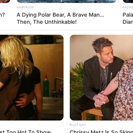
ാം ജന്മദിന വാര്‍ഷികവും സംഘടിപ്പിക്കുന്ന
HABERION
RADA
h?
A Dying Polar Bear, A Brave Man…
Pal
Then, The Unthinkable!
Dia
ം, പരിവാര്‍ സംഘടനകളുടെ പ്രതിനിധികളുമടക്കം 1500
ന്നുണ്ട്. രാജ്യത്തെ യുവജനതയെ ദേശീയതയുടെ
ായി പ്രതിനിധി സഭയില്‍ അവതരിപ്പിച്ച വാര്‍ഷിക
ാഖയുടെ പ്രവര്‍ത്തനം രാജ്യത്തെ 5181
രതീയ പ്രതിനിധി സഭ ഞായറാഴ്ച സമാപിക്കും.
Send
Share
BUZZ DAY
st Too Hot To Show
Chrissy Metz Is So Skin