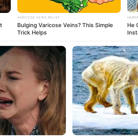
VARICOSE VEINS RELIEF
HABE
t
Bulging Varicose Veins? This Simple
He 
Trick Helps
Inst