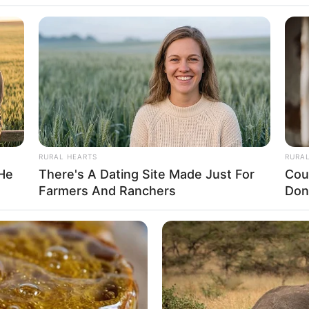
WhatsApp
Telegram
റെ അഖില ഭാരതീയ പ്രതിനിധി സഭയ്‌ക്ക്
തുടക്കം. ആര്‍എസ്എസ്. സര്‍സംഘചാലക് ഡോ.
 മൂന്ന് ദിവസം നീണ്ടു നില്‍ക്കുന്ന പ്രതിനിധി
ചര്‍ച്ചയാകും. പരിവാര്‍ സംഘടനകളിലേതടക്കം 1500
RURAL HEARTS
RURA
 He
There's A Dating Site Made Just For
Cou
Farmers And Ranchers
Don