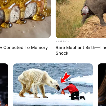
HABERION
Now Conected To Memory
Rare Elephant Birth—Th
Shock
ം വിവിധ പരിവാര്‍ സംഘടനകളുടേയും
ര്‍ച്ചയാകും. ദേശീയ, സാമൂഹിക , വിദ്യാഭ്യാസ
േയങ്ങള്‍ യോഗത്തില്‍ അവതരിപ്പിക്കും.
ത വര്‍ഷത്തെ പ്രവര്‍ത്തന രൂപരേഖയും
നാമത്തെ സര്‍സംഘചാലക് ആയിരുന്ന ബാലസാഹേബ്
്‍ ഉപാദ്ധ്യായയുടേയും ജന്മശതാബ്ദി വാര്‍ഷിക