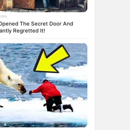
RION
Opened The Secret Door And
antly Regretted It!