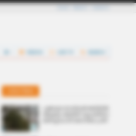
Careers
About Us
Contact Us
VIDEOS
LIVE TV
SEARCH
Latest News
പൂജപ്പുര സെന്‍ട്രല്‍ ജയിലില്‍
അക്രമം; ജയില്‍ സൂപ്രണ്ടിനെ
മര്‍ദിച്ച് ലഹരി കേസിലെ പ്രതി