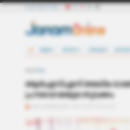
Friday, August 7 2026
NEWS
SPORTS
DEFENCE
ENTER
Home
News
ആര്‍എസ്എസ് അഖില ഭാരതീയ
പ്രൗഢോജ്ജ്വല തുടക്കം
ജനം വെബ്‌ഡെസ്ക്
Mar 11, 2016, 10:22 pm IST