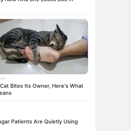
DAY
 Cat Bites Its Owner, Here's What
Means
gar Patients Are Quietly Using