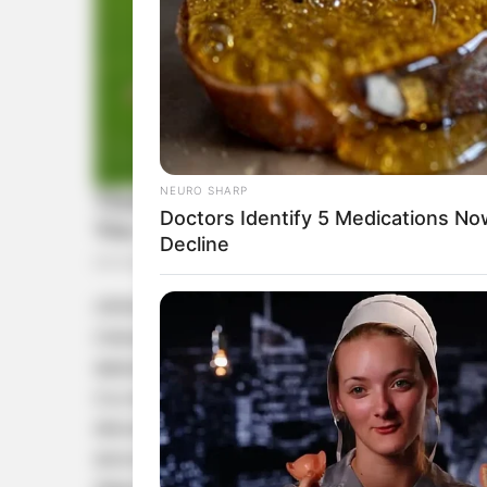
NEURO SHARP
Doctors Identify 5 Medications 
Decline
വിവിധ വിഷയങ്ങളില്‍ ആര്‍.എസ്.എസിന്റെയു
നയരൂപീകരണമടക്കമുള്ള കാര്യങ്ങള്‍ സഭയില്‍ ച
മേഖലകളിലെ പ്രവര്‍ത്തനം സംബന്ധിച്ചുളള പ്രമ
സംഘടനകളുടെ വാര്‍ഷിക റിപ്പോര്‍ട്ടും അടുത്
അവതരിപ്പിക്കും. ആര്‍.എസ്.എസിന്റെ മൂന്
ദേവറസിന്റെയും ജനസംഘം സ്ഥാപകന്‍ ദീന്‍ദയാല