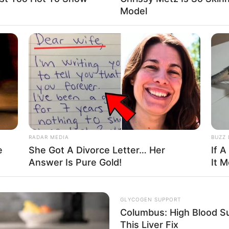
Model
RADAR MEDIA
BUZZ 
e
She Got A Divorce Letter… Her
If A
Answer Is Pure Gold!
It 
GLYCOGEN SUPPORT
Columbus: High Blood Su
This Liver Fix