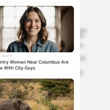
കോളോയില്‍
യു.കെയില്‍ തുടരാന്‍
മുങ്ങിയോ?
കോമണ്‍വെല്‍ത്ത്
ഗെയിംസിനിടെ പാക്
ബോക്സര്‍ ഉള്‍പ്പെടെ അഞ്ച്
താരങ്ങളെ കാണാതായി
ജനിച്ച ഉടൻ ആശുപത്രിയിൽ
കുഞ്ഞുങ്ങൾ മാറി; ദേശീയ
പുരസ്കാര ജേതാവായ
നടിയെ അമ്മ തിരിച്ചറിഞ്ഞത്
കണ്ണുകളുടെ നിറം നോക്കി;
വൈറലായി വെളിപ്പെടുത്തൽ
L HEARTS
30 ലക്ഷം രൂപയുടെ സിഗരറ്റ്
ntry Women Near Columbus Are
കവർച്ച; ജോലി ചെയ്ത
സ്ഥാപനത്തിലെ
e With City Guys
സെയിൽസ്മാൻ അറസ്റ്റിൽ