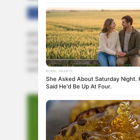
Facebook
Twitter
ജയ്പൂര്‍: രാഷ്‌ട്രീയ സ്വയം സേവക സംഘത്തിന്
രാജസ്ഥാനിലെ നഗോരില്‍ പ്രൗഢോജ്ജ്വലമായ 
മോഹന്‍ ഭാഗവത് പ്രതിനിധിസഭ ഉദ്ഘാടനം ചെയ്തു.
സഭയില്‍ നയരൂപീകരണമടക്കമുള്ള വിഷയങ്ങള്‍ 
ലേറെ പ്രതിനിധികള്‍ പങ്കെടുക്കുന്നുണ്ട്.
RURAL HEARTS
She Asked About Saturday Night.
Said He'd Be Up At Four.