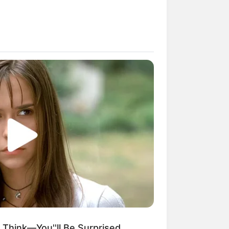
 Think—You''ll Be Surprised