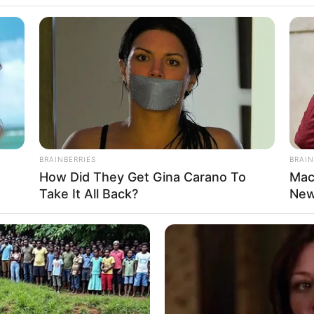
എയ്ഡഡ് സ്‌കൂളുകളിലെ പ്ലസ് വണ്‍ (ഹയര്‍
്ള അഡ്മിഷന്‍ നടപടികള്‍ക്ക് ഔദ്യോഗികമായി
മിഷന്‍ ഗേറ്റ്വേയായ ‘എച്ച്.എസ്.സി.എ.പി’ (HSCAP)
ീകരിക്കുന്നത്. യോഗ്യരായ വിദ്യാര്‍ത്ഥികള്‍ക്ക്
്‍ നല്‍കാം.
BRAINBERRIES
BRAIN
How Did They Get Gina Carano To
Mac
Take It All Back?
New