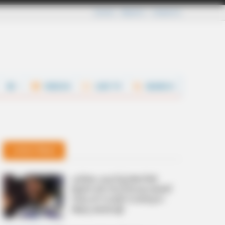
Careers
About Us
Contact Us
VIDEOS
LIVE TV
SEARCH
Latest News
ചരിത്രം കുറിച്ച് അനില്‍
മേനോന്‍; ബഹിരാകാശത്ത്
സ്പേസ് വാക്ക് നടത്തുന്ന
ആദ്യ മലയാളി