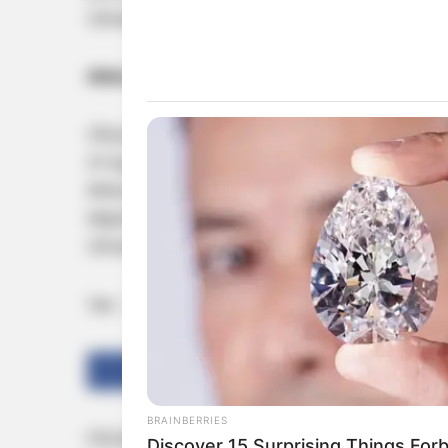
വര്‍ഷത്തെ ക്ലാസ് തുടങ്ങുകയും ചെയ്യും.
അപേക്ഷ സമര്‍പ്പിക്കേണ്ട രീതി
വിദ്യാര്‍ത്ഥികള്‍ hscap.kerala.gov.in എന്ന ഔ
25 രൂപയാണ് പ്രവേശന നടപടികള്‍ക്കുള്ള ഫീസ്.
അപേക്ഷ മാത്രമേ സമര്‍പ്പിക്കാവൂ. ഒന്നിലധികം ജി
ആകെ താല്പര്യമുള്ള ഓരോ ജില്ലയിലേക്കും വെ
വിവരങ്ങള്‍ അടങ്ങിയ പ്രോസ്‌പെക്ടസ് ഔദ്യോഗ
Tags:
plus one
admission
alottment
Share
Tweet
BRAINBERRIES
Discover 15 Surprising Things For