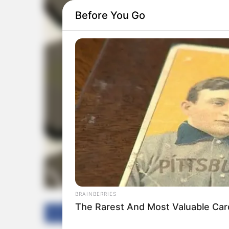
Before You Go
BRAINBERRIES
The Rarest And Most Valuable Car
Facebook
Twitter