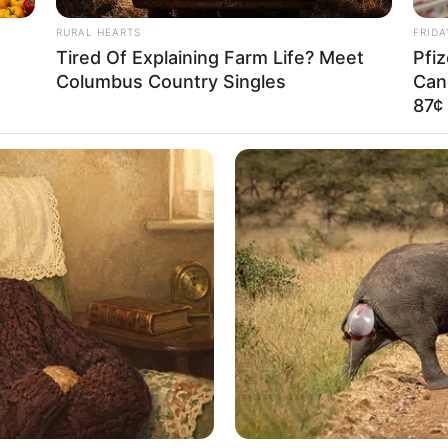
RURAL HEARTS
FRIDA
Tired Of Explaining Farm Life? Meet
Pfi
Columbus Country Singles
Can
87¢ 