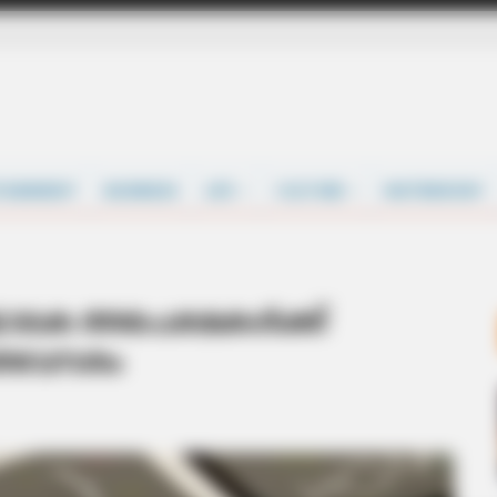
TAINMENT
BUSINESS
LIFE
CULTURE
MATRIMONY
ജാലക അപേക്ഷകള്‍ക്ക്
െ അവസരം