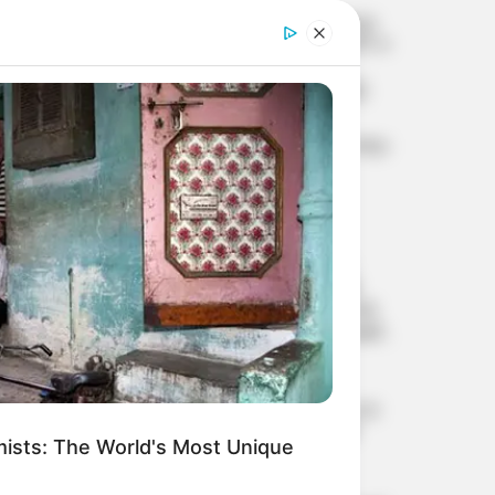
3,000 കിലോമീറ്ററിലപ്പുറവും
കൃത്യമായി ലക്ഷ്യം; അഗ്‌നി-4
ബാലിസ്റ്റിക് മിസൈല്‍
വിജയകരമായി പരീക്ഷിച്ച്
ഇന്ത്യ
പശ്ചിമേഷ്യയിലെ സാഹചര്യം
ചര്‍ച്ച ചെയ്ത് മോദി-
നെതന്യാഹു ഫോണ്‍
സംഭാഷണം; ഇന്ത്യ-
ഇസ്രായേല്‍ ബന്ധം കൂടുതല്‍
ശക്തമാക്കാന്‍ ധാരണ
യു.എ.ഇ.യില്‍ നിന്നെന്ന
വ്യാജേന പാകിസ്താനില്‍
നിന്ന് ഈന്തപ്പഴം കടത്താന്‍
ശ്രമം; ?3 കോടിയുടെ ചരക്ക്
ഡി.ആര്‍.ഐ പിടികൂടി
രാജ്യത്ത് ബയോഗ്യാസ്
വിപ്ലവത്തിന് തുടക്കം; 23,731
കോടിയുടെ ‘ഗോവര്‍ധന്‍’
ists: The World's Most Unique
പദ്ധതിക്ക് കേന്ദ്ര
മന്ത്രിസഭയുടെ അംഗീകാരം