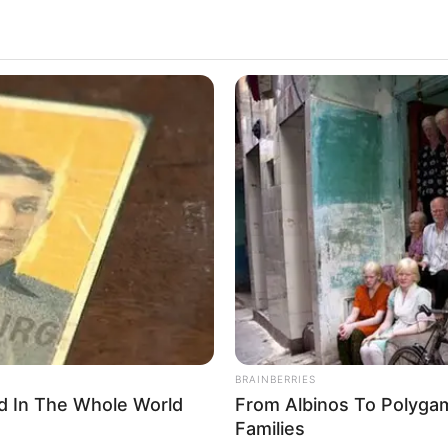
BRAINBERRIES
d In The Whole World
From Albinos To Polygam
WhatsApp
Telegram
Families