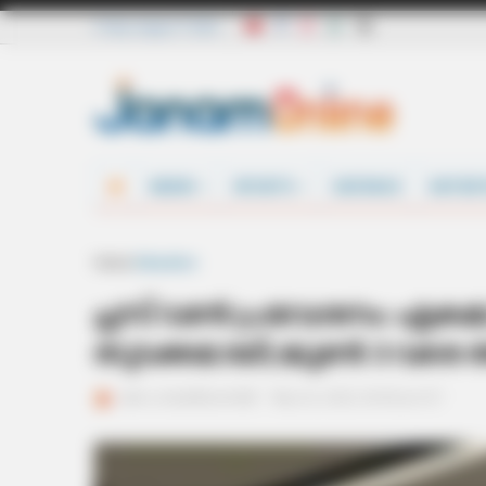
Friday, August 7 2026
NEWS
SPORTS
DEFENCE
ENTER
Home
Education
പ്ലസ് വണ്‍ പ്രവേശനം: ഏക
തുടക്കമായി; ജൂണ്‍ 3 വര
ജനം വെബ്‌ഡെസ്ക്
May 25, 2026, 09:45 pm IST