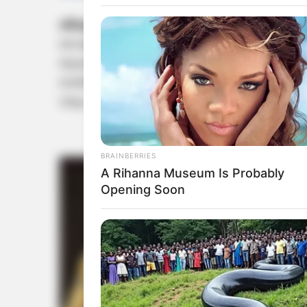
തിരുവനന്തപുരം:
കേരളത്തിലെ സര്‍ക്കാര്‍, 
സെക്കന്‍ഡറി) ഒന്നാം വര്‍ഷ പ്രവേശനത്തിനുള
തുടക്കമായി. പൊതുവിദ്യാഭ്യാസ വകുപ്പിന്റെ അഡ്
ഓണ്‍ലൈന്‍ പോര്‍ട്ടല്‍ വഴിയാണ് അപേക്ഷകള്‍ സ്വ
വരും ദിവസങ്ങളില്‍ ഓണ്‍ലൈനായി അപേക്ഷകള
BRAINBERRIES
A Rihanna Museum Is Probably
Opening Soon