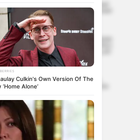
വിദ്യാഭ്യാസ സ്ഥാപനങ്ങള്‍ക്ക്
നാളെ അവധി, പരീക്ഷകള്‍ക്ക്
മാറ്റമില്ല
പൂജപ്പുര സെന്‍ട്രല്‍ ജയിലില്‍
അക്രമം; ജയില്‍ സൂപ്രണ്ടിനെ
മര്‍ദിച്ച് ലഹരി കേസിലെ പ്രതി
BERRIES
ഡീപ്ഫേക്കുകൾക്ക്
aulay Culkin's Own Version Of The
കടിഞ്ഞാണിട്ട് കേന്ദ്രം; AI
ഉള്ളടക്കത്തിന് നിർബന്ധിത
 ‘Home Alone’
ലേബൽ, നിയമലംഘന
ഉള്ളടക്കം 3 മണിക്കൂറിനകം
നീക്കണം