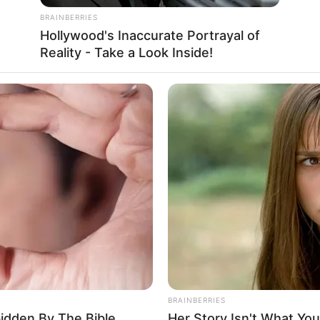
BRAINBERRIES
Hollywood's Inaccurate Portrayal of
Reality - Take a Look Inside!
ദ്യോഗിക വെബ്സൈറ്റ് വഴിയാണ് അപേക്ഷ ഉറപ്പാക്കേണ്ടത്.
 ഒരു അപേക്ഷകന്‍ ഒരു റവന്യൂ ജില്ലയിലേക്ക് ഒരു
ല്ലകളില്‍ ഭാഗ്യം പരീക്ഷിക്കാന്‍ ആഗ്രഹിക്കുന്നവര്‍
വ്വേറെ അപേക്ഷകള്‍ നല്‍കേണ്ടതുണ്ട്. കൂടുതല്‍
ിക വെബ്സൈറ്റില്‍ ലഭ്യമാണ്.
Send
Share
BRAINBERRIES
bidden By The Bible
Her Story Isn't What You