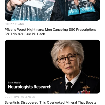
FRIDAY PLANS
Pfizer's Worst Nightmare: Men Canceling $80 Prescriptions
For This 87¢ Blue Pill Hack
നിഹാൽസാദിഖും
,
ഹനാൻ
ഷായും
പുതിയ
തലമുറക്കാരുടെ ഹരം പകരുന്ന ഗായകരാണ്.
നവമാധ്യമങ്ങളിൽ നിറഞ്ഞുനിൽക്കുന്ന ഇവർക്ക്
പ്രേഷകരുടെ ഇടയിൽ വലിയ
സ്വീകാര്യതയാണുള്ളത്. ഇരുവരും ഒന്നിച്ചുള്ള
ചിറാപുഞ്ചി എന്ന് തുടങ്ങുന്ന മ്യൂമ്പിക്ക് ആൽബം
ഏറെ പോപ്പുലറാണ്.
COGNITIVE WELLNESS
അതിനു ശേഷം ഇരുവരും ഒന്നിച്ച് പാടി
Scientists Discovered This Overlooked Mineral That Boosts