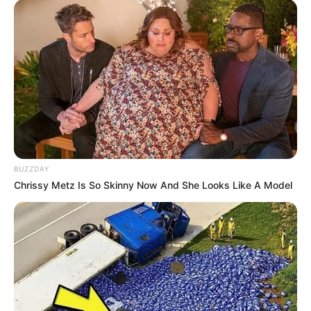
BUZZDAY
Chrissy Metz Is So Skinny Now And She Looks Like A Model