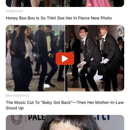
HABERION
Honey Boo Boo Is So Thin! See Her In Fierce New Photo
BRAINBERRIES
The Music Cut To "Baby Got Back"—Then Her Mother-In-Law
Stood Up