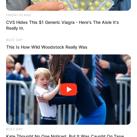
FRIDAY PLANS
CVS Hides This $1 Generic Viagra - Here's The Aisle It's
Really In.
BUZZ DAY
This Is How Wild Woodstock Really Was
BUZZ DAY
Kate Thought No One Noticed, But It Was Caught On Tape