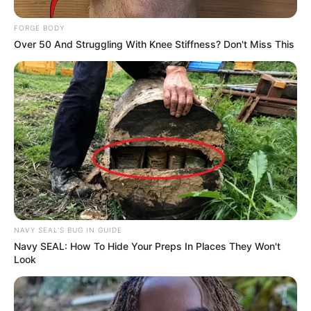
FORGE BODY
Over 50 And Struggling With Knee Stiffness? Don't Miss This
NAVY SEAL'S BUG IN GUIDE
Navy SEAL: How To Hide Your Preps In Places They Won't
Look