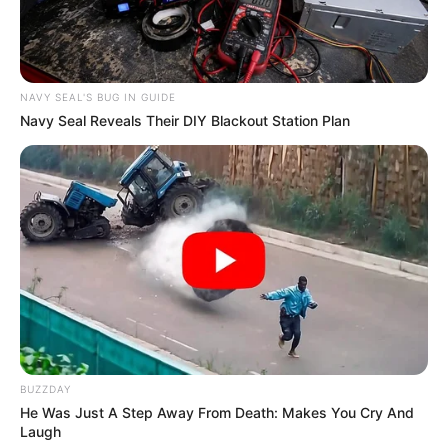
ലോകമെമ്പാടും ക്യൂബ്സ് എന്റെർ ടൈൻ മെന്റ് ഈ
ചിത്രം പ്രദർശനത്തിനെത്തിക്കുന്നു.
Tags:
kattalan
NAVY SEAL'S BUG IN GUIDE
Navy Seal Reveals Their DIY Blackout Station Plan
BUZZDAY
He Was Just A Step Away From Death: Makes You Cry And
Laugh