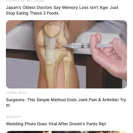
COGNITIVE WELLNESS
Japan's Oldest Doctors Say Me​mory Lo​ss Isn't Age: Just
Stop Eating These 3 Foods
കഴിഞ്ഞ ഒരു വർഷക്കാലയളവിൽ ഏറെ
ശ്രദ്ധയാകർഷിച്ച ചിത്രം കൂടിയാണ് കാട്ടാളൻ.
മാർക്കോ ഒരുക്കിയ ക്യൂബ്സ് എന്റെർടൈൻമെന്റ്
നിർമ്മിക്കുന്ന ഈ ചിത്രത്തിന്റെ ഓരോ
FORGE BODY
അപ്‌ഡേഷനും പ്രേഷകർക്ക് ഏറെ ആസ്വാദനം
Surgeons: This Simple Method Ends Joint Pain & Arthritis! Try
നൽകിപ്പോന്നു. മലയാളത്തിലെ ഹൈഡോസ്
It!
ആക്‌ഷൻ – വയലൻസ് ചിത്രമായിരുന്നു മാർക്കോ.
BUZZDAY
അതിനും മുകളിൽ നിൽക്കും
Wedding Photo Goes Viral After Groom's Pants Rip!
വിധത്തിൽത്തന്നെയാണ് കാട്ടാളന്റേയും