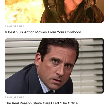
BRAINBERRIES
6 Best 90’s Action Movies From Your Childhood
ഹോസ്റ്റൽ ജീവനക്കാരാണ് സംഭവം ആദ്യം ശ്രദ്ധിച്ചത്.
ഉടൻ മെഡിക്കൽ കോളേജിലെ അത്യാഹിത
വിഭാഗത്തിൽ പ്രവേശിപ്പിച്ചെങ്കിലും ജീവൻ
രക്ഷിക്കാനായില്ല. വിദ്യാർഥിനി കെട്ടിടത്തിൽ നിന്ന്
BRAINBERRIES
The Real Reason Steve Carell Left 'The Office'
ചാടിയതാകാമെന്നാണ് പ്രാഥമിക നിഗമനം.