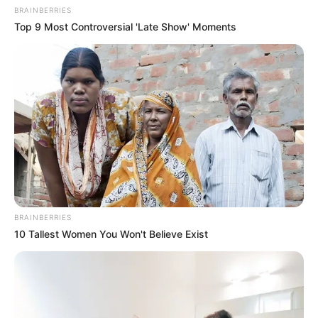
മരണകാരണം സംബന്ധിച്ച് കൂടുതൽ വ്യക്തത
BRAINBERRIES
വരേണ്ടതുണ്ടെന്ന് പൊലീസ് അറിയിച്ചു.
Top 9 Most Controversial 'Late Show' Moments
സംഭവത്തിൽ തൃശ്ശൂർ ഈസ്റ്റ് പൊലീസ് അന്വേഷണം
ആരംഭിച്ചു. ഹോസ്റ്റലിലെ സഹപാഠികളിൽ നിന്നും
ജീവനക്കാരിൽ നിന്നും മൊഴിയെടുക്കുകയാണ്.
മരണത്തിലേക്ക് നയിച്ച സാഹചര്യങ്ങൾ വിശദമായി
പരിശോധിച്ചുവരികയാണ്.
Tags:
Death
BRAINBERRIES
10 Tallest Women You Won't Believe Exist