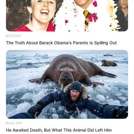
BUZZDAY
The Truth About Barack Obama's Parents Is Spilling Out
BUZZ DAY
He Awaited Death, But What This Animal Did Left Him