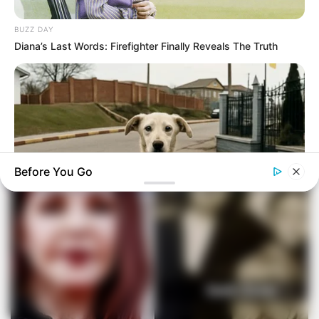
BUZZ DAY
Diana’s Last Words: Firefighter Finally Reveals The Truth
Before You Go
BUZZ DAY
Dog Sees His Owner After 2 Yrs What He Does Next Will Stun
You