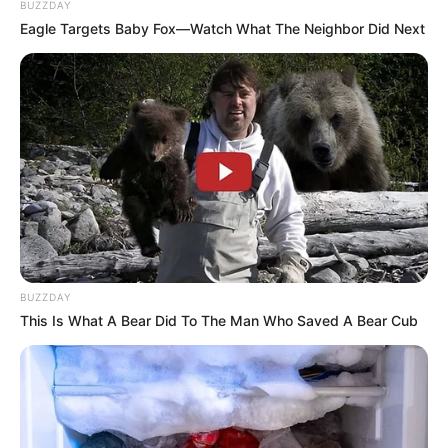
BUZZDAY
Eagle Targets Baby Fox—Watch What The Neighbor Did Next
BUZZDAY
This Is What A Bear Did To The Man Who Saved A Bear Cub