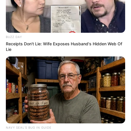
BUZZ DAY
Receipts Don't Lie: Wife Exposes Husband's Hidden Web Of
Lie
NAVY SEAL'S BUG IN GUIDE