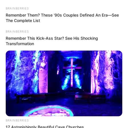
BRAINBERRIES
Remember Them? These '90s Couples Defined An Era—See
The Complete List
live
|
BRAINBERRIES
NEWS
SPORTS
MATRIMONY
ENTERTAINMENT
Remember This Kick-Ass Star? See His Shocking
Transformation
Home
News
Kerala
ഒന്നാം വർഷ എംബിബിഎസ്
വിദ്യാർഥിനി ഹോസ്റ്റൽ
കെട്ടിടത്തിൽ നിന്ന് വീണ് മരിച്ചു
ജനം വെബ്‌ഡെസ്ക്
Jun 29, 2026, 12:21 pm IST
BRAINBERRIES
17 Astonishingly Beautiful Cave Churches