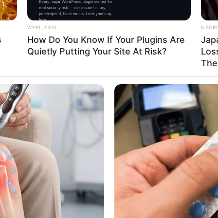
WPPLUGIN
NEUR
s
How Do You Know If Your Plugins Are
Jap
Quietly Putting Your Site At Risk?
Loss
The