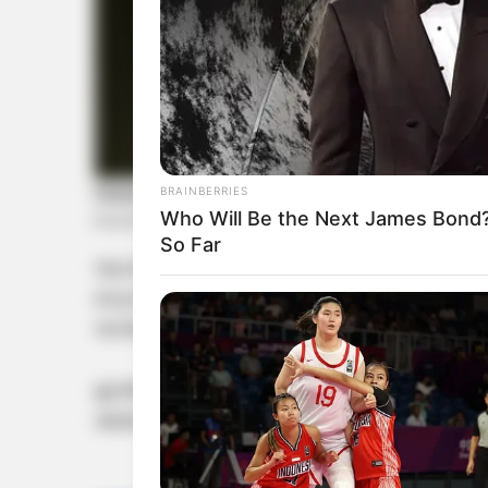
BRAINBERRIES
Who Will Be the Next James Bond
So Far
യുവരാജ്, സുരേഷ് റെയ്‍ന, ഹർഭജൻ സിങ് ത
മാറ്റാൻ കഴിയുമെന്നും പീറ്റേഴ്സൺ മുബൈയിൽ 
താരങ്ങളുടെ പ്രകടനം ഇന്ത്യയ്‌ക്ക് മുതൽക്കൂട്ടാ
ഇന്ത്യൻ ടീം കപ്പ് നേടുമെന്ന് ഓസ്ട്രേലിയൻ 
അഭിപ്രായപ്പെട്ടിരുന്നു.