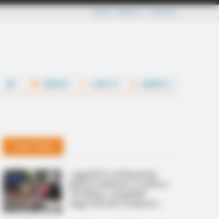
Careers
About Us
Contact Us
VIDEOS
LIVE TV
SEARCH
Latest News
പുല്ലുതിന്ന് പ്രതിഷേധിച്ച്
ഉദ്യോഗാർഥികൾ; 34 ദിവസം
പിന്നിട്ടിട്ടും ചർച്ചയ്‌ക്ക്
തയ്യാറാകാതെ സർക്കാർ ;
കടുത്ത