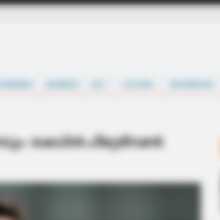
TAINMENT
BUSINESS
LIFE
CULTURE
MATRIMONY
 നേടും : കെവിൻ പീറ്റേഴ്സൺ