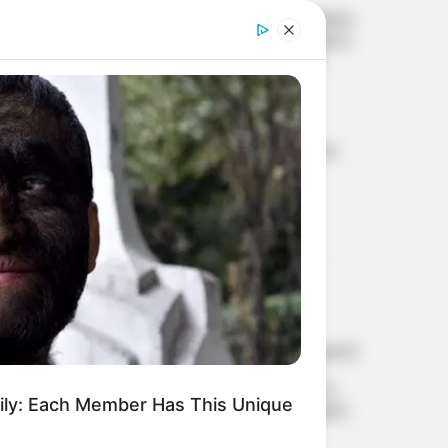
അവഗണനയ്‌ക്കെതിരെ
മന്ത്രി കെ. മുരളീധരനെതിരെ
സെക്രട്ടേറിയറ്റ് നടയിൽ
ഡോക്ടർമാരുടെ പ്രതിഷേധം;
കണ്ണീരൊഴുക്കി LPST റാങ്ക്
പ്രൈവറ്റ് സെക്രട്ടറിയുടെ
ഹോൾഡേഴ്സ്
ഇടപെടൽ
അവസാനിപ്പിക്കണമെന്ന്
കെജിഎംഒഎ, ശക്തമായ
വിഴിഞ്ഞം തുറമുഖ
സമരത്തിന് മുന്നറിയിപ്പ്
വികസനത്തിന് റെയിൽവേ
കരുത്ത്; ബാലരാമപുരം
റെയിൽപാത പിഎം
ഗതിശക്തി മാസ്റ്റർ പ്ലാനിൽ,
നിർമാണ ചുമതല വിസിലിന്
എബിവിപി നേതാവ്
ശ്യാമപ്രസാദ് വധക്കേസ്;
അഡ്വ. പി. പ്രേമരാജനെ
സ്പെഷൽ പബ്ലിക്
പ്രോസിക്യൂട്ടറായി നിയമിച്ച്
സർക്കാർ, അമ്മയുടെ
മദ്യപിച്ച് വാഹനമോടിച്ച കേസ്;
വർഷങ്ങൾ നീണ്ട
യുട്യൂബർ ഹെലൻ ഓഫ്
നിയമപോരാട്ടത്തിന് പിന്നാലെ
സ്പാർട്ടയുടെ ലൈസൻസ്
നടപടി
mily: Each Member Has This Unique
സസ്പെൻഡ് ചെയ്തു, മൂന്ന്
മാസത്തേക്ക് ഡ്രൈവിങ്ങിന്