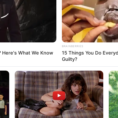
BRAINBERRIES
? Here's What We Know
15 Things You Do Everyd
Guilty?
ുടങ്ങിയ താരങ്ങൾക്ക് ഏത് സമയവും കളിയുടെ ഗതി
പറഞ്ഞു. വിരാട് കോഹ്‍ലി, രോഹിത് ശർമ്മ എന്നീ
കുമെന്നും പീറ്റേഴ്സൺ കൂട്ടിച്ചേർത്തു.
ക്രിക്കറ്റർ ഷെയ്ൻ വാട്സണും