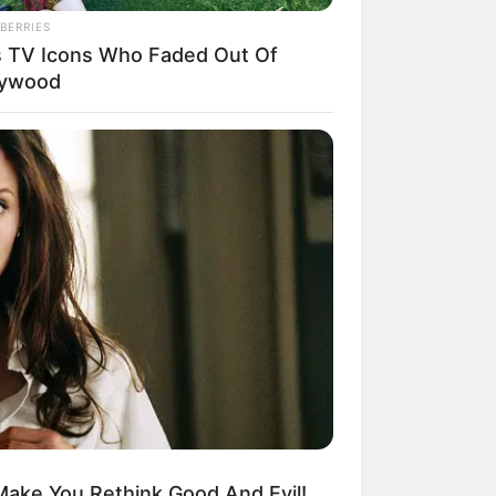
BERRIES
s TV Icons Who Faded Out Of
lywood
Make You Rethink Good And Evil!