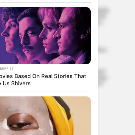
വിലക്ക്
കേരളത്തിലെ
സ്വാതന്ത്ര്യദിനാഘോഷങ്ങളിൽ
വന്ദേമാതരം നിർബന്ധമാക്കി
സർക്കാർ; കേന്ദ്ര നിർദ്ദേശം
നടപ്പാക്കാൻ ചീഫ്
സെക്രട്ടറിയുടെ ഉത്തരവ്
മുഖ്യമന്ത്രിക്കെതിരെ
ഫേസ്ബുക്ക് പോസ്റ്റ്;
അർജുൻ ആയങ്കിക്കെതിരെ
വീണ്ടും കേസ്
BERRIES
കോൺഗ്രസ് നേതാവും മുൻ
ovies Based On Real Stories That
ഗ്രാമപഞ്ചായത്ത് പ്രസിഡന്റും
വ്യവസായിയുമായ ഡേവിഡ്
e Us Shivers
ഡിസൂസ പട്ടാപ്പകൽ
വെടിയേറ്റ് മരിച്ചു