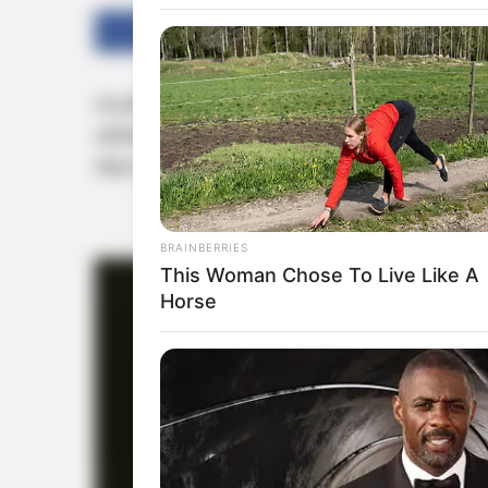
Facebook
Twitter
ട്വന്‍റി-20 ലോകകപ്പ് നേടാൻ ഏറ്റവും സാധ്
ക്രിക്കറ്റ് താരം കെവിൻ പീറ്റേഴ്സൺ. സ്വന്തം ക
ആനുകൂല്യവും താരങ്ങളുടെ പരിചയസന്പന്
BRAINBERRIES
This Woman Chose To Live Like A
Horse