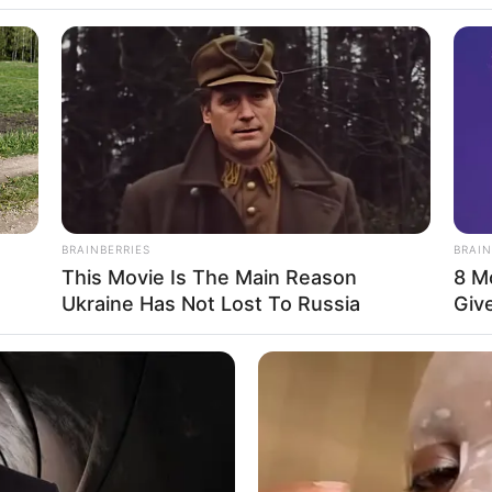
WhatsApp
Telegram
യതയുള്ള ടീം ഇന്ത്യയാണെന്ന് മുൻ ഇംഗ്ലീഷ്
ാണികൾക്ക് മുന്നിൽ കളിക്കുന്നതിന്‍റെ
നതയും ഇന്ത്യക്ക് അനുകൂല ഘടകങ്ങളാണ്.
BRAINBERRIES
BRAIN
This Movie Is The Main Reason
8 M
Ukraine Has Not Lost To Russia
Giv