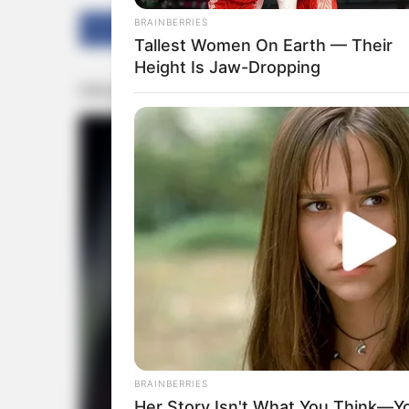
BRAINBERRIES
Share
Tweet
Tallest Women On Earth — Their
Height Is Jaw-Dropping
BRAINBERRIES
Her Story Isn't What You Think—You