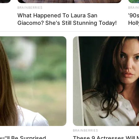
BRAINBERRIES
BRAIN
Send
Share
What Happened To Laura San
’90
Giacomo? She's Still Stunning Today!
Hol
BRAINBERRIES
''ll Be Surprised
These 9 Actresses Will 