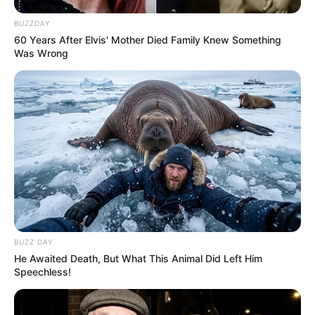
BUZZDAY
60 Years After Elvis' Mother Died Family Knew Something
Was Wrong
BUZZ DAY
He Awaited Death, But What This Animal Did Left Him
Speechless!