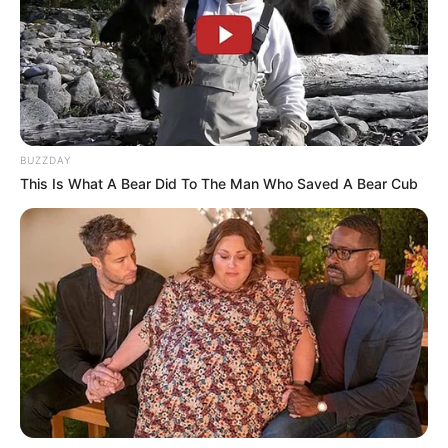
BUZZDAY
This Is What A Bear Did To The Man Who Saved A Bear Cub