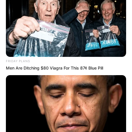
FRIDAY PLANS
Men Are Ditching $80 Viagra For This 87¢ Blue Pill