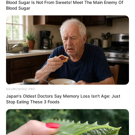
Blood Sugar Is Not From Sweets! Meet The Main Enemy Of
Blood Sugar
NEUROMIND PRO
Japan's Oldest Doctors Say Memory Loss Isn't Age: Just
Stop Eating These 3 Foods
മനോജ് വധക്കേസില്‍ രാഷ്‌ട്രീയപ്രേരിതമായാണ്
തന്നെ പ്രതി ചേര്‍ത്തതെന്ന് കാണിച്ച്
കഴിഞ്ഞയാഴ്ചയാണ് ജയരാജന്‍ ഹൈക്കോടതിയെ