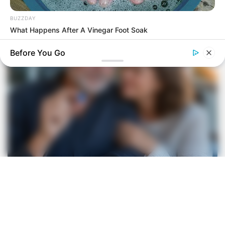
BUZZDAY
What Happens After A Vinegar Foot Soak
Before You Go
BRAINBERRIES
The Unhinged 1970 Oscar Photo They Tried To Bury: Look
Closely At His Tie