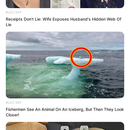
BUZZ DAY
Receipts Don't Lie: Wife Exposes Husband's Hidden Web Of
Lie
BUZZ DAY
Fishermen See An Animal On An Iceberg, But Then They Look
Closer!