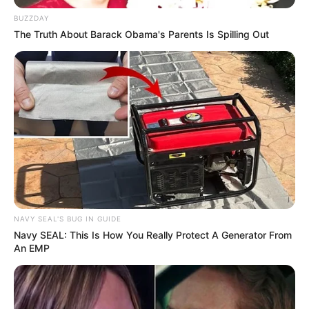
BUZZDAY
The Truth About Barack Obama's Parents Is Spilling Out
NAVY SEAL'S BUG IN GUIDE
Navy SEAL: This Is How You Really Protect A Generator From
An EMP