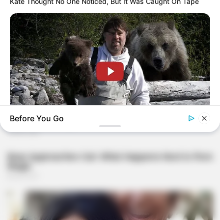
Kate Thought No One Noticed, But It Was Caught On Tape
Before You Go
BUZZDAY
This Is What A Bear Did To The Man Who Saved A Bear Cub