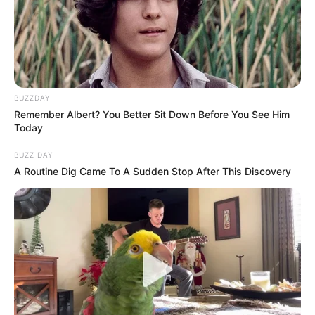
BUZZDAY
Remember Albert? You Better Sit Down Before You See Him
Today
BUZZ DAY
ഫയലുകള്‍ എല്ലാം നാഷണല്‍ ആര്‍ക്കൈവ്‌സിന്
A Routine Dig Came To A Sudden Stop After This Discovery
കൈമാറിയതായും ഇനി അവരായിരിക്കും ഇത്
സൂക്ഷിക്കുകയെന്നും മന്ത്രി പറഞ്ഞു.
ഫയലുകളുടെ ഡിജിറ്റൈസേഷന്‍ പൂര്‍ത്തിയാക്കിയ
ശേഷമാകും പൊതുജനങ്ങള്‍ക്ക് നല്‍കുകയെന്നും
മന്ത്രി വ്യക്തമാക്കി. ഫയലുകള്‍ കൈമാറുന്നത്
സംബന്ധിച്ച് ജപ്പാന്‍, ജര്‍മനി ബ്രിട്ടന്‍, റഷ്യ, ഇറ്റലി,
യുഎസ്, ഓസ്ട്രിയ തുടങ്ങിയ രാജ്യങ്ങളുമായി