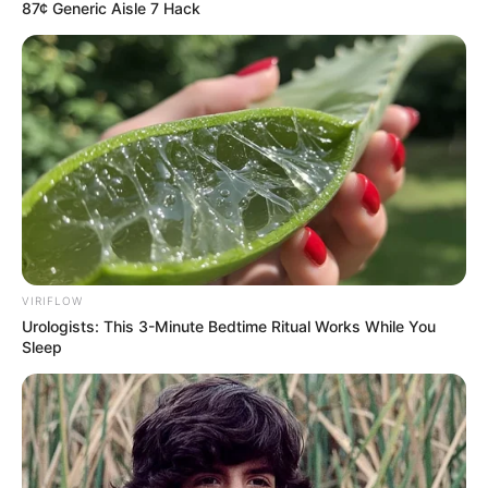
87¢ Generic Aisle 7 Hack
വ്യക്തമാക്കിയത്.
VIRIFLOW
Urologists: This 3-Minute Bedtime Ritual Works While You
Sleep