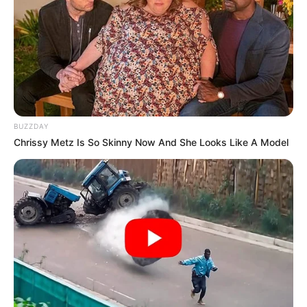
BUZZDAY
Chrissy Metz Is So Skinny Now And She Looks Like A Model