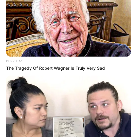
അവശേഷിച്ച ഫയലുകളാണ് ഇപ്പോള്‍
കൈമാറിയിരിക്കുന്നത്. പ്രധാനമന്ത്രിയുടെ
ഓഫീസിലും വിദേശകാര്യമന്ത്രാലയത്തിലും
ആഭ്യന്തരമന്ത്രാലയത്തിലും ഉണ്ടായിരുന്ന
ഫയലുകളാണ് പുറത്തുവിട്ടത്.
BUZZ DAY
The Tragedy Of Robert Wagner Is Truly Very Sad