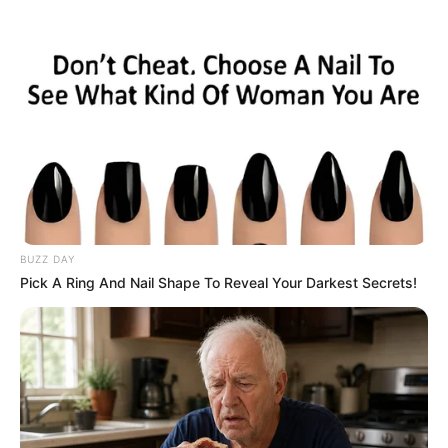
live
|
NEWS
SPORTS
MATRIMONY
ENTERTAINMENT
Home
News
നേതാജിയെക്കുറിച്ചുളള
ഫയലുകളെല്ലാം
BUZZ DAY
Pick A Ring And Nail Shape To Reveal Your Darkest Secrets!
പരസ്യമാക്കിയതായി
കേന്ദ്രസര്‍ക്കാര്‍
ജനം വെബ്‌ഡെസ്ക്
Mar 2, 2016, 04:42 pm IST