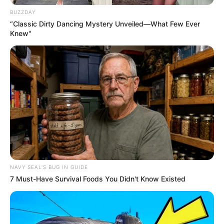
BUZZDAY
“Classic Dirty Dancing Mystery Unveiled—What Few Ever
Knew"
NAVY SEAL'S BUG IN GUIDE
7 Must-Have Survival Foods You Didn't Know Existed