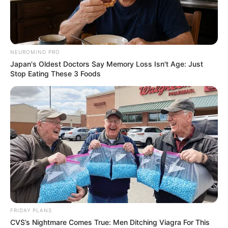
NEUROMIND PRO
Japan's Oldest Doctors Say Memory Loss Isn't Age: Just
Stop Eating These 3 Foods
ന്യൂഡല്‍ഹി: നേതാജി സുഭാഷ് ചന്ദ്രബോസിന്റെ
തിരോധാനവുമായി ബന്ധപ്പെട്ട ഫയലുകളെല്ലാം
സര്‍ക്കാര്‍ പരസ്യമാക്കിയതായി കേന്ദ്ര ആഭ്യന്തര
സഹമന്ത്രി എച്ച്.പി ചൗധരി. രാജ്യസഭയില്‍ തൃണമൂല്‍
കോണ്‍ഗ്രസ് എംപി ഡെരക് ഒ ബ്രെയ്‌ന്റെ
FRIDAY PLANS
CVS’s Nightmare Comes True: Men Ditching Viagra For This
ചോദ്യത്തിനുളള മറുപടിയിലാണ് മന്ത്രി ഇക്കാര്യം