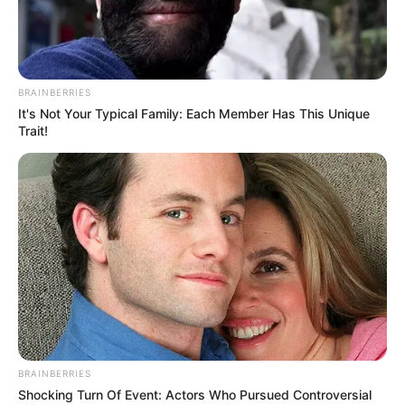
BRAINBERRIES
It's Not Your Typical Family: Each Member Has This Unique
Trait!
ന്യൂഡല്‍ഹി: അറുപത് വര്‍ഷം കൊണ്ട് കോണ്‍ഗ്രസ്
രാജ്യത്ത് പാകിയത് ദാരിദ്ര്യത്തിന്റെ
വിത്തുകളാണെന്ന് പ്രധാനമന്ത്രി നരേന്ദ്രമോദി.
അറുപത് വര്‍ഷം രാജ്യം ഭരിച്ച കോണ്‍ഗ്രസ്
പാവങ്ങളെ സഹായിച്ചെങ്കില്‍ അത് ആരും
നിഷേധിക്കില്ലായിരുന്നു. അങ്ങനെ
BRAINBERRIES
ചെയ്തിരുന്നുവെങ്കില്‍ ഇന്ത്യയിലെ പാവങ്ങള്‍ ഇന്ന്
Shocking Turn Of Event: Actors Who Pursued Controversial