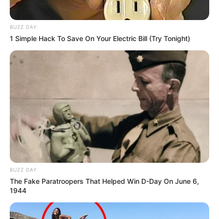
BUZZ DAY
1 Simple Hack To Save On Your Electric Bill (Try Tonight)
BUZZ DAY
The Fake Paratroopers That Helped Win D-Day On June 6,
1944