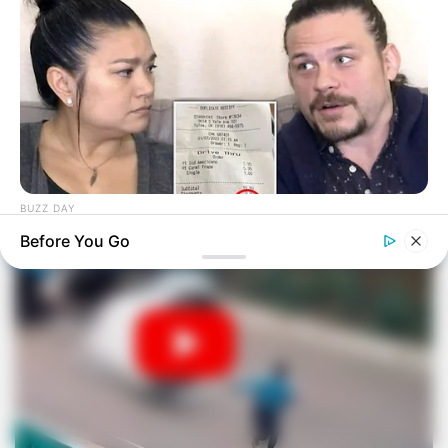
BUZZ DAY
Receipts Don't Lie: Wife Exposes Husband's Hidden Web Of
Before You Go
Lie