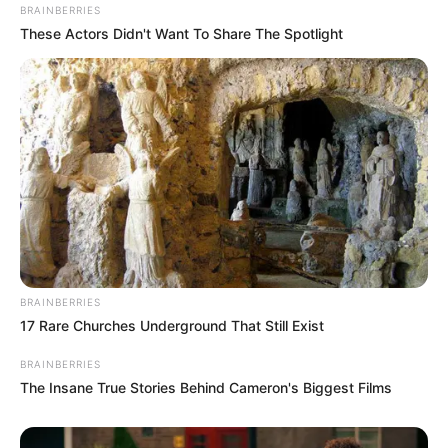
പറഞ്ഞു.
BRAINBERRIES
These Actors Didn't Want To Share The Spotlight
സര്‍ക്കാരിന് കൂടുതല്‍ മെച്ചപ്പെട്ട പ്രവര്‍ത്തനം
കാഴ്ചവെയ്്ക്കണം. അതിന് പ്രതിപക്ഷത്ത് നിന്നും
നിര്‍ദ്ദേശങ്ങള്‍ ആവശ്യമാണ്. സര്‍ക്കാരിനൊപ്പം
നില്‍ക്കുന്ന പ്രതിപക്ഷത്തെയാണ് താന്‍
ആഗ്രഹിക്കുന്നതെന്നും ഈ ഭരണത്തില്‍
പുതുമുഖമായ തനിക്ക് പരിചയസമ്പന്നരുടെ
നിര്‍ദ്ദേശങ്ങള്‍ ആവശ്യമാണെന്നും അദ്ദേഹം
കൂട്ടിച്ചേര്‍ത്തു. രാജ്യം ഭരണകര്‍ത്താക്കളില്‍ നിന്ന്
കൂടുതല്‍ ഒന്നും ആഗ്രഹിക്കുന്നില്ല വികസനമാണ്
അവര്‍ക്ക് വേണ്ടത്. അതിന് പ്രതിപക്ഷവും
BRAINBERRIES
17 Rare Churches Underground That Still Exist
സഹകരിക്കണമെന്ന് പ്രധാനമന്ത്രി പറഞ്ഞു.
BRAINBERRIES
The Insane True Stories Behind Cameron's Biggest Films