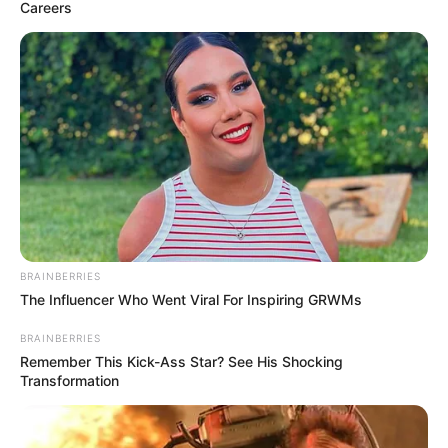
Careers
ഇത്രയും കഷ്ടപ്പെടില്ലായിരുന്നുവെന്നും പ്രധാനമന്ത്രി
പറഞ്ഞു. പാര്‍ലമെന്റില്‍ രാഷ്‌ട്രപതിയുടെ
നയപ്രഖ്യാപനത്തിന്് നന്ദി അറിയിച്ചുകൊണ്ട്
നടത്തിയ സുദീര്‍ഘമായ പ്രസംഗത്തിലായിരുന്നു
പ്രധാനമന്ത്രിയുടെ വാക്കുകള്‍.
BRAINBERRIES
The Influencer Who Went Viral For Inspiring GRWMs
BRAINBERRIES
Remember This Kick-Ass Star? See His Shocking
Transformation