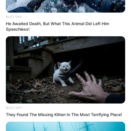
BUZZ DAY
He Awaited Death, But What This Animal Did Left Him
Speechless!
BUZZ DAY
They Found The Missing Kitten In The Most Terrifying Place!