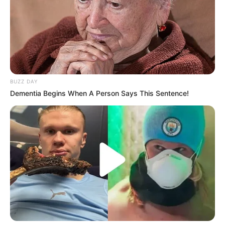
BUZZ DAY
Dementia Begins When A Person Says This Sentence!