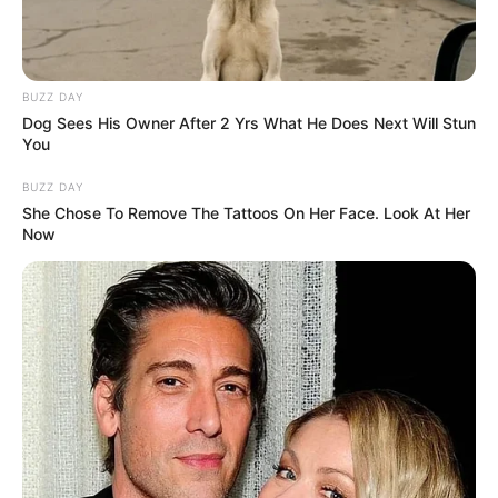
BUZZ DAY
Dog Sees His Owner After 2 Yrs What He Does Next Will Stun
You
BUZZ DAY
She Chose To Remove The Tattoos On Her Face. Look At Her
Now