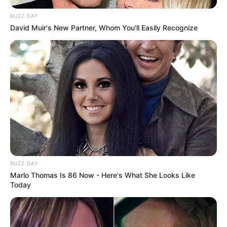
BUZZ DAY
David Muir's New Partner, Whom You'll Easily Recognize
BUZZ DAY
Marlo Thomas Is 86 Now - Here's What She Looks Like
Today