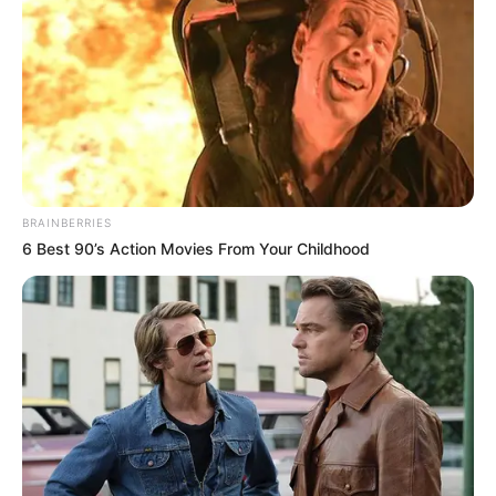
BRAINBERRIES
6 Best 90’s Action Movies From Your Childhood
പാര്‍ലമെന്റ് നടപടിക്രമങ്ങള്‍ പിന്തുടര്‍ന്നാല്‍
ചര്‍ച്ചകള്‍ കൂടുതല്‍ ഫലപ്രദമാകും. പാര്‍ലമെന്റ
തടസപ്പെടരുതെന്ന രാഷ്‌ട്രപതിയുടെ വാക്കുകളും
പ്രധാനമന്ത്രി ഓര്‍മ്മിപ്പിച്ചു. ഒന്നര മണിക്കൂറോളം