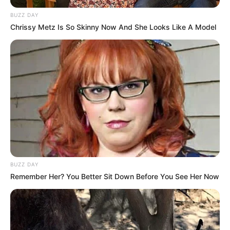
BUZZ DAY
Chrissy Metz Is So Skinny Now And She Looks Like A Model
BUZZ DAY
Remember Her? You Better Sit Down Before You See Her Now