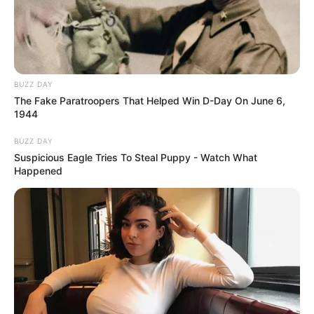
BUZZ DAY
The Fake Paratroopers That Helped Win D-Day On June 6,
1944
BUZZ DAY
Suspicious Eagle Tries To Steal Puppy - Watch What
Happened
‘അമേരിക്ക പാകിസ്താനെ
ആക്രമിക്കുകയാണെങ്കിൽ, രണ്ടാമതൊന്ന്
ആലോചിക്കാതെ നമുക്ക് മുംബൈയെയും
ന്യൂഡൽഹിയെയും ആക്രമിക്കേണ്ടി വരും. നമ്മളത്
ഒഴിവാക്കില്ല, പിന്നീട് എന്ത് സംഭവിക്കുമെന്ന്
അപ്പോൾ കാണാം’, അദ്ദേഹം പറഞ്ഞു.
സാങ്കൽപ്പികമായ ഒരു യുദ്ധസാഹചര്യത്തെക്കുറിച്ച്