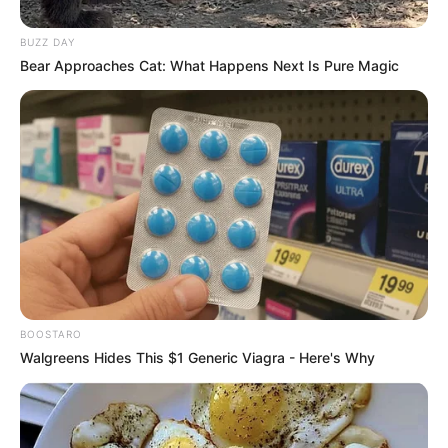
BUZZ DAY
Bear Approaches Cat: What Happens Next Is Pure Magic
BOOSTARO
Walgreens Hides This $1 Generic Viagra - Here's Why