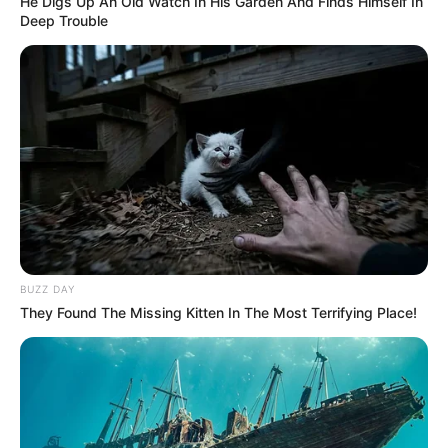
He Digs Up An Old Watch In His Garden And Finds Himself In
Deep Trouble
BUZZ DAY
They Found The Missing Kitten In The Most Terrifying Place!