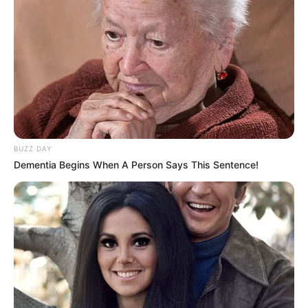
BUZZ DAY
Dementia Begins When A Person Says This Sentence!