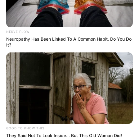
NERVE FLOW
Neuropathy Has Been Linked To A Common Habit. Do You Do
It?
GOOD TO KNOW THIS
They Said Not To Look Inside... But This Old Woman Did!