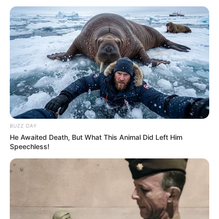
ന‍്യൂഡൽഹിയെയുംരണ്ടാമതൊന്ന് ആലോചിക്കാതെ
ആക്രമിക്കേണ്ടി വരുമെന്നും . പിന്നീട് എന്ത്
സംഭവിക്കുമെന്ന് നോക്കാമെന്നും അബ്ദുൾ ബാസിത്
പറഞ്ഞു.
BUZZ DAY
He Awaited Death, But What This Animal Did Left Him
Speechless!