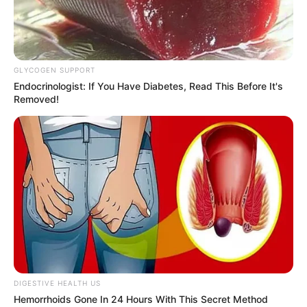
GLYCOGEN SUPPORT
Endocrinologist: If You Have Diabetes, Read This Before It's
Removed!
കറാച്ചി:
അമേരിക്ക പാക്കിസ്ഥാനെ ആക്രമിച്ചാൽ
ഇന്ത‍്യയെ ല‍ക്ഷ‍്യമിടുമെന്ന് ഇന്ത‍്യയിലെ മുൻ
പാക്കിസ്ഥാൻ ഹൈക്കമ്മീഷണർ അബ്ദുൾ ബാസിത്.
തങ്ങളുടെ മിസൈലുകൾ അമെരിക്കയിൽ
DIGESTIVE HEALTH US
Hemorrhoids Gone In 24 Hours With This Secret Method
എത്തിയേക്കില്ലെന്നും അതിനാൽ മുംബൈയെയും