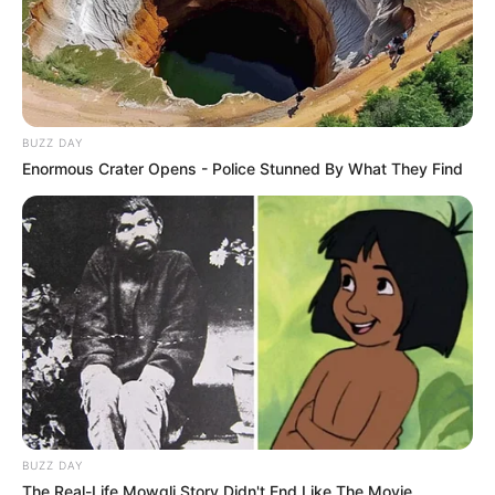
BUZZ DAY
Enormous Crater Opens - Police Stunned By What They Find
BUZZ DAY
The Real-Life Mowgli Story Didn't End Like The Movie