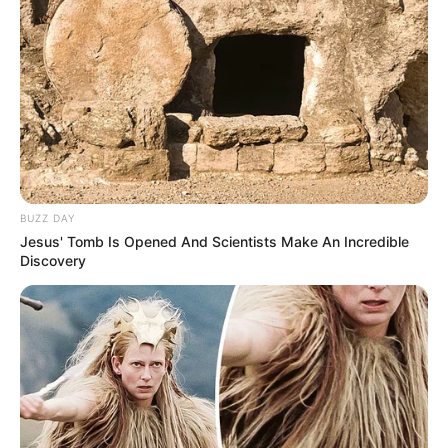
Former Pakistani diplomat Abdul Basit
BUZZ DAY
Jesus' Tomb Is Opened And Scientists Make An Incredible
Discovery