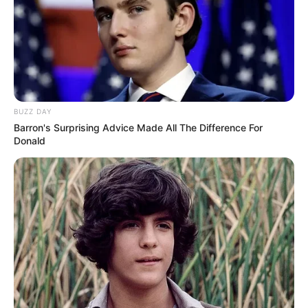
BUZZ DAY
Barron's Surprising Advice Made All The Difference For
Donald