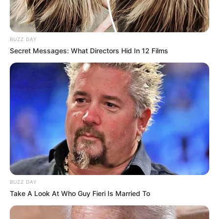
BUZZ DAY
Secret Messages: What Directors Hid In 12 Films
BUZZ DAY
Take A Look At Who Guy Fieri Is Married To