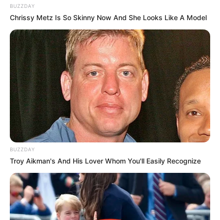
BUZZDAY
Chrissy Metz Is So Skinny Now And She Looks Like A Model
BUZZDAY
Troy Aikman's And His Lover Whom You'll Easily Recognize