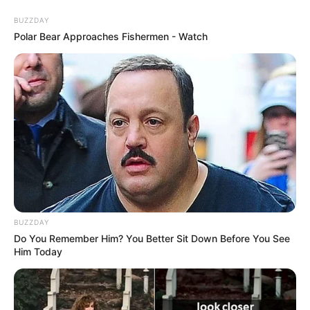
BUZZDAY
Polar Bear Approaches Fishermen - Watch
live
|
NEWS
SPORTS
MATRIMONY
ENTERTAINMENT
Home
News
Kerala
വിവാദങ്ങൾക്കിടെ ചീഫ്
സെക്രട്ടറി ഡോ. എ. ജയതിലക്
നാളെ വിരമിക്കും; ബിശ്വനാഥ്
BUZZDAY
സിൻഹ ചുമതലയേൽക്കും
Do You Remember Him? You Better Sit Down Before You See
Him Today
ജനം വെബ്‌ഡെസ്ക്
Jun 29, 2026, 10:39 am IST