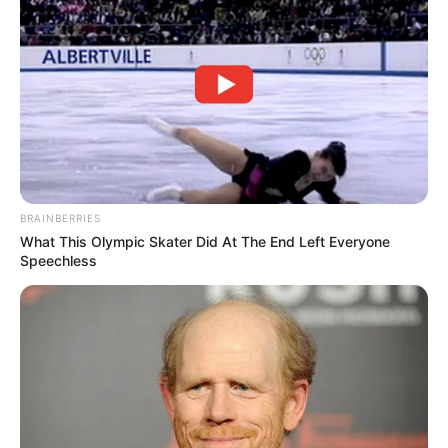
പരിപാലനം, ഭരണപരിഷ്കാരം, വികസന
പദ്ധതികളുടെ വേഗത എന്നിവയിൽ വലിയ
വെല്ലുവിളികളാണ് മുന്നിലുള്ളത്.
Tags:
Jayathilak IAS
BRAINBERRIES
What This Olympic Skater Did At The End Left Everyone
Speechless