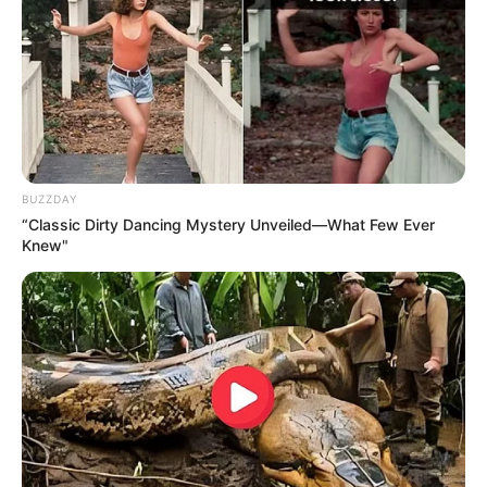
BUZZDAY
“Classic Dirty Dancing Mystery Unveiled—What Few Ever
Knew"
തിരുവനന്തപുരം:
സംസ്ഥാന ചീഫ് സെക്രട്ടറി ഡോ.
എ. ജയതിലക് ചൊവ്വാഴ്ച സർവീസിൽ നിന്ന്
വിരമിക്കും. ശാരദ മുരളീധരൻ വിരമിച്ചതിനെ
തുടർന്ന് 2025 മെയ് മാസത്തിലാണ് അദ്ദേഹം ചീഫ്
സെക്രട്ടറിയായി ചുമതലയേറ്റത്. 1991 ബാച്ച്
ഐ.എ.എസ് ഉദ്യോഗസ്ഥനായ ജയതിലകിന്റെ