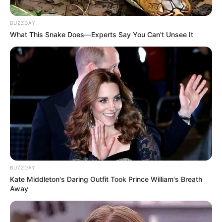
ഭരണകാലം വിവിധ നിർണായക
ഭരണതീരുമാനങ്ങൾക്കും ചില വിവാദങ്ങൾക്കും
BUZZDAY
സാക്ഷിയായി.
What This Snake Does—Experts Say You Can't Unsee It
BUZZDAY
Kate Middleton's Daring Outfit Took Prince William's Breath
Away