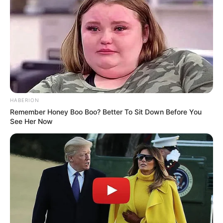
HABERION
Remember Honey Boo Boo? Better To Sit Down Before You
See Her Now
പുതിയ ചീഫ് സെക്രട്ടറിയായി ആഭ്യന്തര-വിജിലൻസ്
അഡീഷണൽ ചീഫ് സെക്രട്ടറി ബിശ്വനാഥ് സിൻഹ
ചുമതലയേൽക്കും. 1992 ബാച്ച് കേരള കേഡർ
ഐ.എ.എസ് ഉദ്യോഗസ്ഥനായ സിൻഹ ബിഹാർ
സ്വദേശിയാണ്. 2028 സെപ്റ്റംബർ വരെയാണ്
അദ്ദേഹത്തിന്റെ സർവീസ് കാലാവധി.