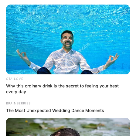
live
|
NEWS
SPORTS
MATRIMONY
ENTERTAINMENT
Home
News
Kerala
വൈറൽ പെൺകുട്ടിയുടെ
വിവാഹം; മുഹമ്മദ് ഫർമാന്
CTA LOVE
Why this ordinary drink is the secret to feeling your best
വീണ്ടും തിരിച്ചടി, സാവകാശം
every day
തേടിയ ഹർജി കേരള
BRAINBERRIES
The Most Unexpected Wedding Dance Moments
ഹൈക്കോടതിയും തള്ളി
ജനം വെബ്‌ഡെസ്ക്
Jul 2, 2026, 02:05 pm IST