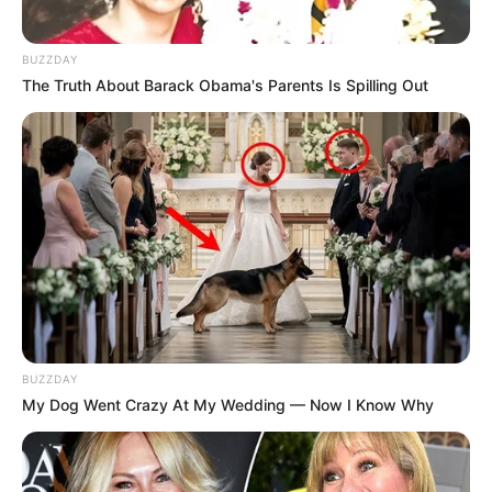
BUZZDAY
The Truth About Barack Obama's Parents Is Spilling Out
BUZZDAY
My Dog Went Crazy At My Wedding — Now I Know Why