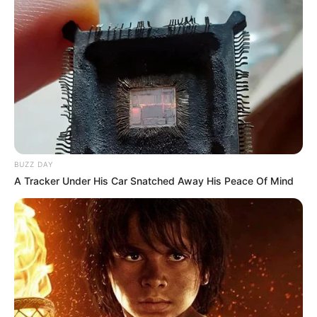
BUZZ DAY
A Tracker Under His Car Snatched Away His Peace Of Mind