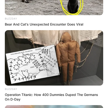
BUZZDAY
Bear And Cat's Unexpected Encounter Goes Viral
BUZZDAY
Operation Titanic: How 400 Dummies Duped The Germans
On D-Day