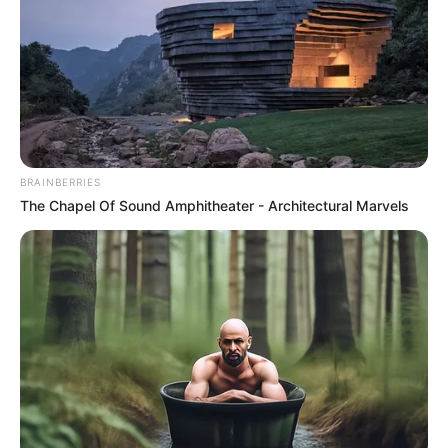
BRAINBERRIES
The Chapel Of Sound Amphitheater - Architectural Marvels
ജസ്റ്റിസ് പി.വി. കുഞ്ഞികൃഷ്ണന്റെ സിംഗിൾ
ബെഞ്ചാണ് ഹർജി പരിഗണിച്ചത്. കേസിന്റെ
അന്വേഷണം മധ്യപ്രദേശ് പൊലീസിന്റെ
അധികാരപരിധിയിലായതിനാൽ താൽക്കാലിക
മുൻകൂർ ജാമ്യം നീട്ടാൻ കേരള ഹൈക്കോടതിക്ക്