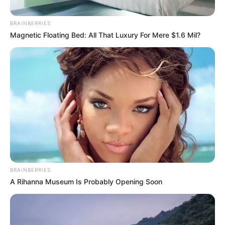
ഹൈക്കോടതിയെ സമീപിക്കാൻ രണ്ടാഴ്ചത്തെ
സാവകാശം അനുവദിക്കണമെന്ന ആവശ്യവും
BRAINBERRIES
താൽക്കാലിക മുൻകൂർ ജാമ്യം നീട്ടണമെന്ന
Magnetic Floating Bed: All That Luxury For Mere $1.6 Mil?
ഹർജിയും കേരള ഹൈക്കോടതി തള്ളി.
BRAINBERRIES
A Rihanna Museum Is Probably Opening Soon