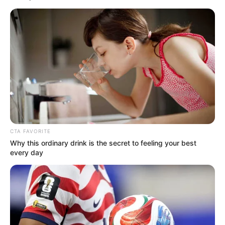
പ്രായപൂർത്തിയാകാത്ത പെൺകുട്ടിയുടെ
വിവാഹവുമായി ബന്ധപ്പെട്ട കേസിൽ മധ്യപ്രദേശ്
പൊലീസ് അന്വേഷണം തുടരുകയാണ്. കേരള
ഹൈക്കോടതിയുടെ പുതിയ ഉത്തരവോടെ മുഹമ്മദ്
ഫർമാൻ അറസ്റ്റിൽ നിന്ന് സംരക്ഷണം തേടി ഇനി
മധ്യപ്രദേശ് ഹൈക്കോടതിയെ സമീപിക്കേണ്ട
സാഹചര്യമാണുള്ളത്.
Tags:
child marraige
CTA FAVORITE
Why this ordinary drink is the secret to feeling your best
every day