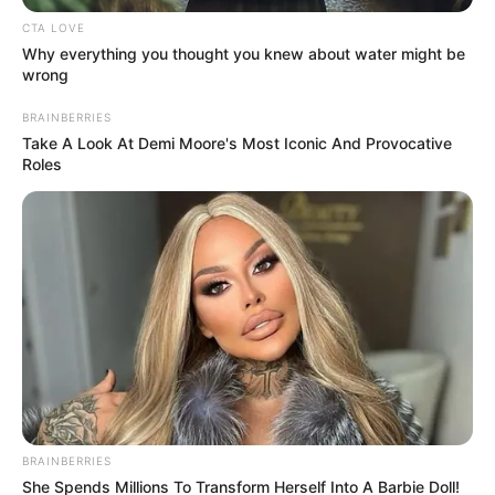
അധികാരമില്ലെന്ന് കോടതി വ്യക്തമാക്കി.
CTA LOVE
ഇക്കാര്യത്തിൽ ആവശ്യമായ നിയമപരമായ
Why everything you thought you knew about water might be
പരിഹാരം തേടേണ്ടത് മധ്യപ്രദേശ്
wrong
ഹൈക്കോടതിയിലാണെന്നും കോടതി നിരീക്ഷിച്ചു.
BRAINBERRIES
Take A Look At Demi Moore's Most Iconic And Provocative
കഴിഞ്ഞ ദിവസം മുഹമ്മദ് ഫർമാൻ സമർപ്പിച്ച
Roles
മുൻകൂർ ജാമ്യാപേക്ഷ മധ്യപ്രദേശിലെ ബന്ധപ്പെട്ട
സെഷൻസ് കോടതി തള്ളിയിരുന്നു. ഇതിന്
പിന്നാലെയാണ് ഫർമാൻ വീണ്ടും കേരള
ഹൈക്കോടതിയെ സമീപിച്ചത്.
മധ്യപ്രദേശ് സർക്കാരിന് വേണ്ടി ഹൈക്കോടതിയിൽ
പ്രമുഖ അഭിഭാഷകൻ അഡ്വ. വി. സജിത് കുമാർ
ഹാജരായി. മുഹമ്മദ് ഫർമാനുവേണ്ടി പിണറായി
വിജയൻ സർക്കാരിന്റെ കാലത്തെ മുൻ അഡ്വക്കേറ്റ്
ജനറലായ അഡ്വ. ഗോപാലകൃഷ്ണ കുറുപ്പാണ്
BRAINBERRIES
ഹാജരായത്.
She Spends Millions To Transform Herself Into A Barbie Doll!