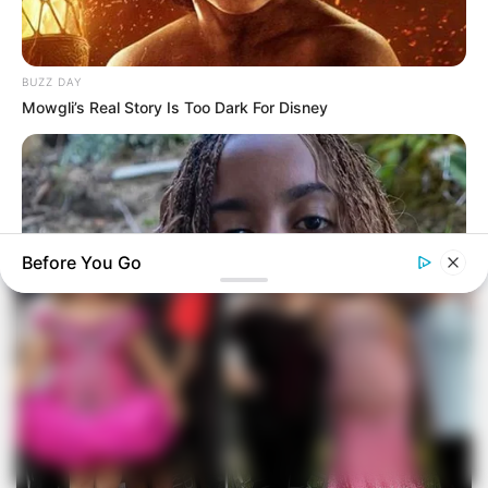
BUZZ DAY
Mowgli’s Real Story Is Too Dark For Disney
Before You Go
BUZZDAY
Malia Obama's Transformation Is A Sight To See