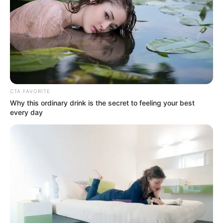
CTA FAVORITE
Why this ordinary drink is the secret to feeling your best
every day
കൊച്ചി:
വൈറലായ പ്രായപൂർത്തിയാകാത്ത
പെൺകുട്ടിയുടെ വിവാഹവുമായി ബന്ധപ്പെട്ട
കേസിൽ പെൺകുട്ടിയുടെ ഭർത്താവെന്ന്
അവകാശപ്പെടുന്ന മുഹമ്മദ് ഫർമാന് വീണ്ടും
നിയമപരമായ തിരിച്ചടി. മധ്യപ്രദേശ്