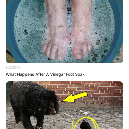
BUZZDAY
What Happens After A Vinegar Foot Soak