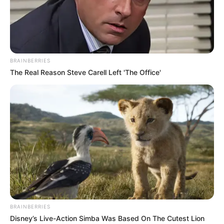
പ്രമുഖ് കതിരൂര്‍ മനോജ് വധക്കേസില്‍ പി.
ജയരാജന്‍ നല്‍കിയ മുന്‍കൂര്‍ ജാമ്യാപേക്ഷയില്‍
തലശേരി സെഷന്‍സ് കോടതിയുടെ വിധി ഇന്ന്.
കേസില്‍ സിബിഐ മൂന്നാം തവണയും ചോദ്യം
BRAINBERRIES
ചെയ്യാൻ വിളിച്ച സാഹചര്യത്തിലാണ് ജയരാജൻ
The Real Reason Steve Carell Left 'The Office'
മുൻകൂർ ജാമ്യത്തിനായി കോടതിയെ സമീപിച്ചത്.
BRAINBERRIES
Disney’s Live-Action Simba Was Based On The Cutest Lion