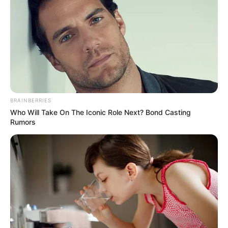
നിയമസഭയില്‍നിന്ന് പിന്‍വലിച്ചു
ബിഹാറില്‍ അധ്യാപകന്‍, നാട്ടിലെത്തി
കഞ്ചാവ് വില്‍പ്പന; പ്രധാന കണ്ണിയടക്കം
ആറുപേര്‍ എക്‌സൈസിന്റെ പിടിയില്‍
ആക്രിക്കൊപ്പം അറിയാതെ വിറ്റത് 11 ലക്ഷം
രൂപയുടെ സ്വര്‍ണം; ആക്രി
വ്യാപാരിയുടെ സത്യസന്ധതയില്‍
കുടുംബത്തിന് തിരികെ കിട്ടിയത് പത്തര
BRAINBERRIES
പവന്‍
Who Will Take On The Iconic Role Next? Bond Casting
ശക്തമായ മഴ: തൃശൂര്‍ ഉള്‍പ്പെടെ നാല്
Rumors
ജില്ലകളിലെ വിദ്യാഭ്യാസ
സ്ഥാപനങ്ങള്‍ക്ക് നാളെ അവധി
മുല്ലപ്പെരിയാര്‍ അണക്കെട്ടിന്റെ ഷട്ടര്‍
നാളെ തുറക്കും
ഷെയ്ഖ് ഹസീനയുടെ
വാര്‍ത്താസമ്മേളനത്തില്‍ കേന്ദ്രത്തിന്
പങ്കില്ല; ഇന്ത്യയുടെ നിലപാട്