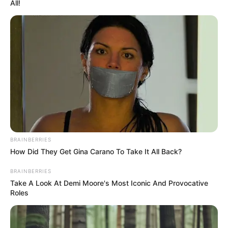
All!
ജാമ്യഹര്‍ജി കോടതി തളളിയത്.
More News
from this section
കോൺഗ്രസ് നേതാവും മുൻ
ഗ്രാമപഞ്ചായത്ത് പ്രസിഡന്റും
വ്യവസായിയുമായ ഡേവിഡ് ഡിസൂസ
പട്ടാപ്പകൽ വെടിയേറ്റ് മരിച്ചു
BRAINBERRIES
How Did They Get Gina Carano To Take It All Back?
പത്തനാപുരത്ത് പുലിപ്പേടി ഒഴിയുന്നു;
BRAINBERRIES
വളർത്തുമൃഗങ്ങളെ തുടർച്ചയായി
ആക്രമിച്ച പുലി വനംവകുപ്പിന്റെ കൂട്ടിൽ
Take A Look At Demi Moore's Most Iconic And Provocative
Roles
കുടുങ്ങി, സുരക്ഷിതമായി മാറ്റാനുള്ള
നടപടികൾ ആരംഭിച്ചു
ആലപ്പുഴയിൽ അറ്റകുറ്റപ്പണിക്കായി
കൊണ്ടുപോകുന്നതിനിടെ ധൻബാദ്