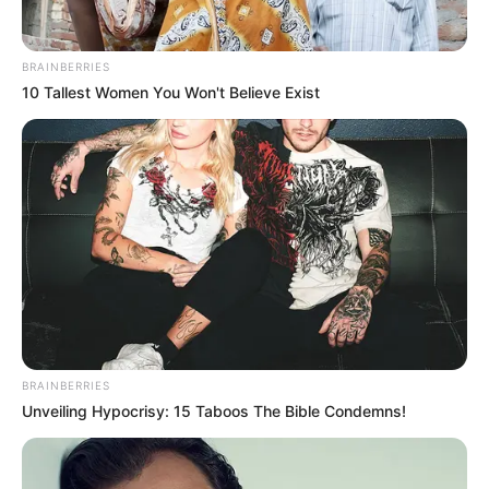
BRAINBERRIES
10 Tallest Women You Won't Believe Exist
Latest News
മുട്ടിനു വെടിവച്ചാലും
മുട്ടുകുത്തില്ല’;ചത്താലും ഭയമില്ല, സിസ്റ്റം
എന്നെ തീവ്രവാദിയാക്കി, ആഭ്യന്തര
BRAINBERRIES
മന്ത്രിയെ വെല്ലുവിളിച്ച് അർജുൻ
Unveiling Hypocrisy: 15 Taboos The Bible Condemns!
ആയങ്കിയുടെ പുതിയ ഫേസ്ബുക്ക് പോസ്റ്റ്
വിവാദ ‘മദ്രസ ശമ്പള ബില്‍’ ഉത്തര്‍പ്രദേശ്
മുഖ്യമന്ത്രി യോഗി ആദിത്യനാഥ്