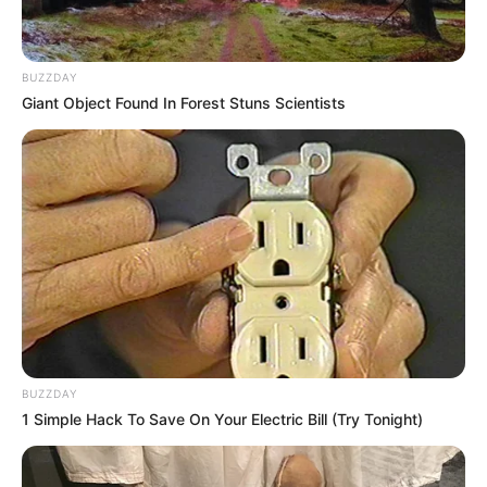
BUZZDAY
Giant Object Found In Forest Stuns Scientists
BUZZDAY
1 Simple Hack To Save On Your Electric Bill (Try Tonight)