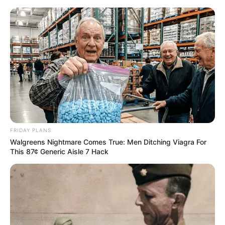
live
|
NEWS
SPORTS
MATRIMONY
ENTERTAINMENT
Home
News
ഛത്തീസ്ഗഢില്‍ മാവോയിസ്റ്റ്
ആക്രമണം: രണ്ട് ബിഎസ്എഫ്
FRIDAY PLANS
Walgreens Nightmare Comes True: Men Ditching Viagra For
സൈനികര്‍ കൊല്ലപ്പെട്ടു
This 87¢ Generic Aisle 7 Hack
ജനം വെബ്‌ഡെസ്ക്
Mar 12, 2016, 02:23 pm IST