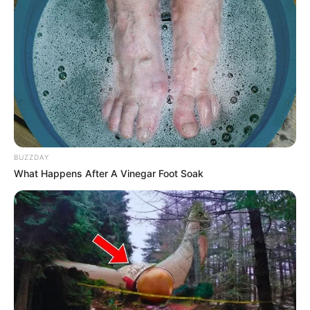
BUZZDAY
What Happens After A Vinegar Foot Soak