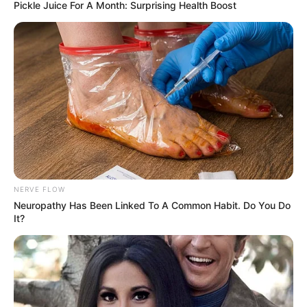
Pickle Juice For A Month: Surprising Health Boost
സംഘം ആക്രമിക്കുകയായിരുന്നു.
NERVE FLOW
Neuropathy Has Been Linked To A Common Habit. Do You Do
It?