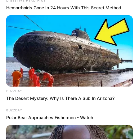
ഛത്തീസ്ഗഢ് ആഭ്യന്തരമന്ത്രി അജയ് ചന്ദ്രാകര്‍
DIGESTIVE HEALTH US
Hemorrhoids Gone In 24 Hours With This Secret Method
അപലപിച്ചു. മാവോയിസ്റ്റുകളുടെ നിരാശയാണ്
ആക്രമണത്തിലൂടെ പ്രതിഫലിക്കുന്നതെന്നും
ചന്ദ്രാകര്‍ കൂട്ടിച്ചേര്‍ത്തു.
BUZZDAY
The Desert Mystery: Why Is There A Sub In Arizona?
BUZZDAY
Polar Bear Approaches Fishermen - Watch