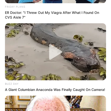
FRIDAY PLANS
ER Doctor: "I Threw Out My Viagra After What I Found On
CVS Aisle 7"
BUZZ DAY
A Giant Columbian Anaconda Was Finally Caught On Camera!