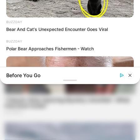
BUZZDAY
Bear And Cat's Unexpected Encounter Goes Viral
BUZZDAY
Polar Bear Approaches Fishermen - Watch
Before You Go
BUZZDAY
Dementia Begins When A Person Says This Sentence!