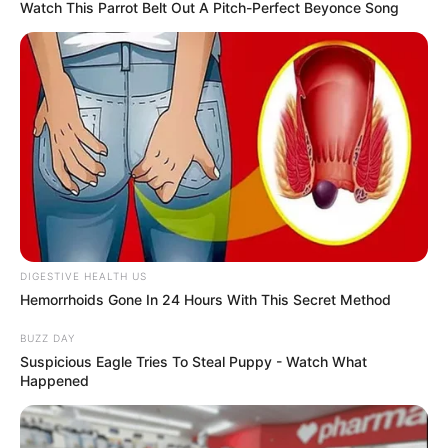
ആഭരണങ്ങൾ കേരളത്തിന് പുറത്തേക്ക്
Watch This Parrot Belt Out A Pitch-Perfect Beyonce Song
കടത്തിയോയെന്ന സംശയമാണ് ഉയരുന്നത്.
പൗരാണിക ആഭരണങ്ങൾ വിൽക്കുന്നവരെയും
വാങ്ങുന്നവരെയും കേന്ദ്രീകരിച്ചും അന്വേഷണം
നടക്കുന്നുണ്ട്. ചെന്നൈ, ബംഗളൂരു നഗരങ്ങളിൽ
പ്രവർത്തിക്കുന്ന ഇവർ സമീപകാലത്ത്
കേരളത്തിൽ വന്നോയെന്നും അന്വേഷിക്കുന്നുണ്ട്.
സമാന മോഷണങ്ങളുടെ വിവരങ്ങൾ തേടാനും
പൊലീസ് ശ്രമം തുടങ്ങി.
DIGESTIVE HEALTH US
Hemorrhoids Gone In 24 Hours With This Secret Method
BUZZ DAY
Suspicious Eagle Tries To Steal Puppy - Watch What
Happened