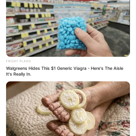
FRIDAY PLANS
Walgreens Hides This $1 Generic Viagra - Here's The Aisle
It's Really In.
കൊട്ടാരത്തിലെ സ്ഥിരം യൂട്യൂബർമാരും
സന്ദർശകരും ഇതിനകം തന്നെ പൊലീസിന്റെ
നിരീക്ഷണത്തിലാണ്. മോഷണം നടന്നതായി
കരുതുന്ന കഴിഞ്ഞ ഒക്ടോബർ–നവംബർ