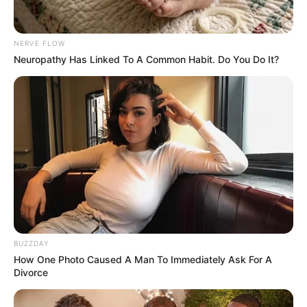
മാസങ്ങളിൽ കൊട്ടാരത്തിലെത്തിയ മുഴുവൻ
പേരുടെയും പട്ടിക പൊലീസ് ശേഖരിച്ചിട്ടുണ്ട്.
NERVE FLOW
കൊട്ടാരത്തിന്റെ പ്രത്യേകതകൾ, പഴക്കമേറിയ
Neuropathy Has Linked To A Common Habit. Do You Do It?
കാറുകൾ, പൗരാണിക മൂല്യമുള്ള വസ്തുക്കൾ
എന്നിവ കേന്ദ്രീകരിച്ചുള്ള ചിത്രീകരണങ്ങളാണ്
ഏറെയും നടന്നിട്ടുള്ളത്. ഇതിന് മോഷണവുമായി
ബന്ധമുണ്ടോ എന്നും അന്വേഷിക്കുന്നുണ്ട്.
Tags:
Kowadiar palace
BUZZDAY
How One Photo Caused A Man To Immediately Ask For A
Divorce