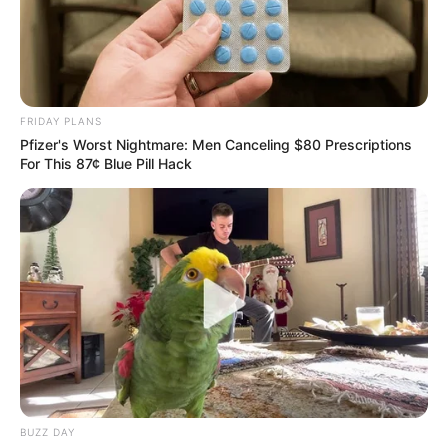
FRIDAY PLANS
Pfizer's Worst Nightmare: Men Canceling $80 Prescriptions
For This 87¢ Blue Pill Hack
തിരുവനന്തപുരം:
കവടിയാർ കൊട്ടാരത്തിൽ നിന്ന് 2
കോടിയോളം രൂപ മൂല്യം വരുന്ന പൗരാണിക
ആഭരണങ്ങൾ മോഷ്ടിക്കപ്പെട്ട കേസിന്റെ
അന്വേഷണം കേരളത്തിന് പുറത്തേക്ക്.
BUZZ DAY