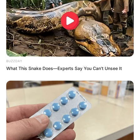
BUZZDAY
What This Snake Does—Experts Say You Can't Unsee It