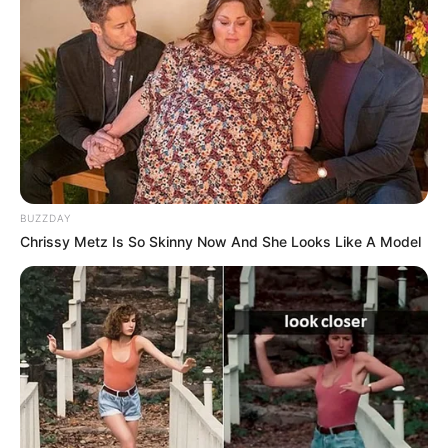
BUZZDAY
Chrissy Metz Is So Skinny Now And She Looks Like A Model