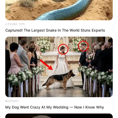
LIFE360 TIPS
Captured! The Largest Snake In The World Stuns Experts
BUZZDAY
My Dog Went Crazy At My Wedding — Now I Know Why