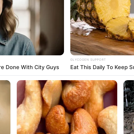
GLYCOGEN SUPPORT
e Done With City Guys
Eat This Daily To Keep 
ാള്യത മറയ്‌ക്കാനാണ് സി.പി.എം അക്രമം
്ചു. സി.പി.എം പ്രവർത്തകർ ബോധപൂർവം സംഘർഷം