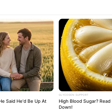
GLYCOGEN SUPPORT
He Said He'd Be Up At
High Blood Sugar? Read 
Down!