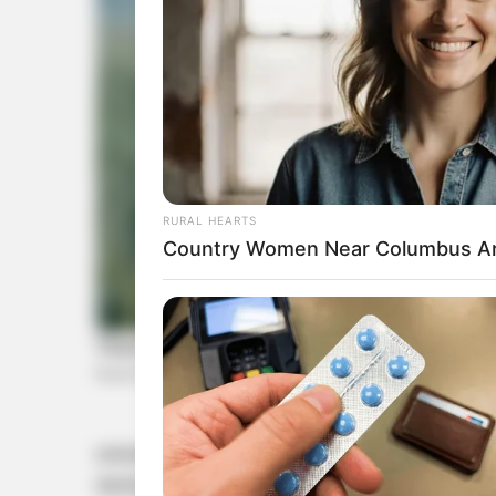
RURAL HEARTS
Country Women Near Columbus Ar
തെരഞ്ഞെടുപ്പിലേറ്റ കനത്ത പരാജയത്തിന്റെ ജ
അഴിച്ചുവിടുന്നതെന്ന് കോൺഗ്രസ് ആരോപിച