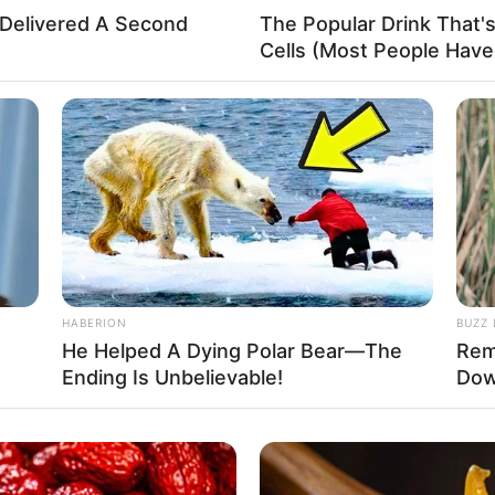
 Delivered A Second
The Popular Drink That's
Cells (Most People Have 
HABERION
BUZZ 
e
He Helped A Dying Polar Bear—The
Rem
Ending Is Unbelievable!
Dow