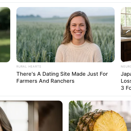
WhatsApp
Telegram
കീഴത്തൂരിലെ രാജീവ്ഭവൻ ഓഫിസിന് നേരെ അക്രമം.
RURAL HEARTS
NEUR
There's A Dating Site Made Just For
Jap
ഞെടുപ്പ് പരാജയത്തിന് പിന്നാലെ നടന്ന അക്രമത്തിൽ
Farmers And Ranchers
Los
ോൺഗ്രസ് നേതൃത്വം.
3 F