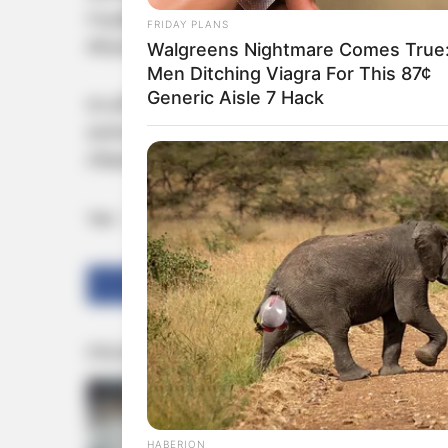
സൃഷ്ടിക്കുകയാണെന്നും, ജനാധിപത്യപരമായ
FRIDAY PLANS
അക്രമങ്ങൾക്ക് പിന്നിലെന്നും നേതാക്കൾ പറയു
Walgreens Nightmare Comes True
Men Ditching Viagra For This 87¢
Generic Aisle 7 Hack
ഓഫീസിന്റെ ജനൽ ചില്ലുകളും കൊടിമരവും അക
കർശന നടപടി സ്വീകരിക്കണമെന്നും പ്രദേശത
നീക്കത്തിൽ നിന്ന് സി.പി.എം പിന്തിരിയണമെന്ന
Tags:
Kannur
CPM ATTACK
Share
Tweet
HABERION