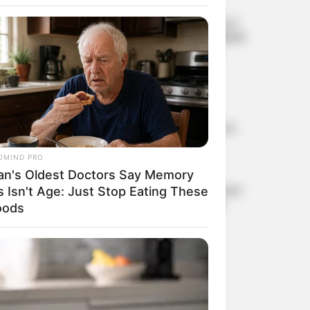
പിന്തുണ ശക്തമാകുന്നു
‘എന്റെ കരിയറിന്റെ
വിജയത്തിന് പിന്നില്‍ വിരാട്
കോഹ്ലി’; കോമണ്‍വെല്‍ത്ത്
സ്വര്‍ണത്തിന് പിന്നാലെ
ഹൃദയം തുറന്ന് ഇന്ത്യന്‍
ബോക്‌സര്‍ സാക്ഷി ചൗധരി
സെന്റ് ലൂയിസ് റാപ്പിഡ്
ആന്‍ഡ് ബ്ലിറ്റ്‌സ്
ടൂര്‍ണമെന്റില്‍ കിരീട
നേട്ടവുമായി ഇന്ത്യന്‍ ചെസ്
രാജാവ് പ്രഗ്നനാനന്ദ;
സമ്മാനത്തുക 47 ലക്ഷം രൂപ
OMIND PRO
വിസ അപേക്ഷയില്‍
an's Oldest Doctors Say Memory
വ്യാജവിവരം; പാക്
ഓള്‍റൗണ്ടര്‍ ഹംസ നാസറിന്
s Isn't Age: Just Stop Eating These
രണ്ട് വര്‍ഷം വിലക്ക്, വന്‍
oods
പിഴയും