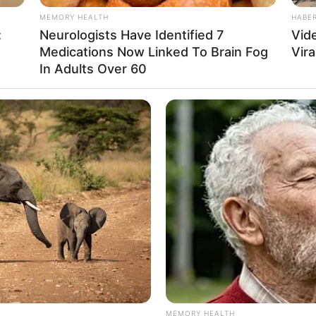
 തോൽവി അംഗീകരിക്കാൻ കഴിയാത്തതാണ് ഇത്തരം
MEMORY HEALTH
HABE
ന്നു.
:
Neurologists Have Identified 7
Vid
Medications Now Linked To Brain Fog
Vira
In Adults Over 60
്രമികൾ തകർത്തിട്ടുണ്ട്. അക്രമികൾക്കെതിരെ
്തെ സമാധാന അന്തരീക്ഷം തകർക്കാനുള്ള
ും കോൺഗ്രസ് ആവശ്യപ്പെട്ടു.
Send
Share
MEMORY HEALTH