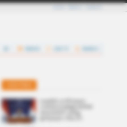
Careers
About Us
Contact Us
VIDEOS
LIVE TV
SEARCH
Latest News
ഷെയ്ഖ് ഹസീനയുടെ
വാര്‍ത്താസമ്മേളനത്തില്‍
കേന്ദ്രത്തിന് പങ്കില്ല;
ഇന്ത്യയുടെ നിലപാട്
വ്യക്തമാക്കി വിദേശകാര്യ