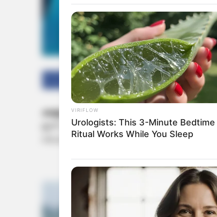
Facebook
Twitter
കണ്ണൂർ:
വേങ്ങാട് പഞ്ചായത്തിൽ ഉൾപ്പെട്ട 
VIRIFLOW
Urologists: This 3-Minute Bedtime
ഇന്ന് പുലർച്ചെയാണ് അക്രമം നടന്നത്. തെരഞ്
Ritual Works While You Sleep
സി.പി.എമ്മിനെതിരെ രൂക്ഷവിമർശനവുമായി ക