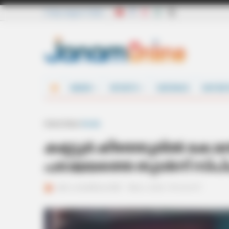
Friday, August 7 2026
NEWS
SPORTS
DEFENCE
ENTER
Home
News
Kerala
കണ്ണൂർ കീഴത്തൂരിൽ കോൺ
പരാജയത്തെ തുടർന്ന് സി
ജനം വെബ്‌ഡെസ്ക്
May 5, 2026, 11:01 am IST