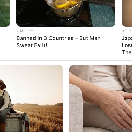
VIRIFLOW
NEUR
Banned In 3 Countries – But Men
Jap
Swear By It!
Loss
The