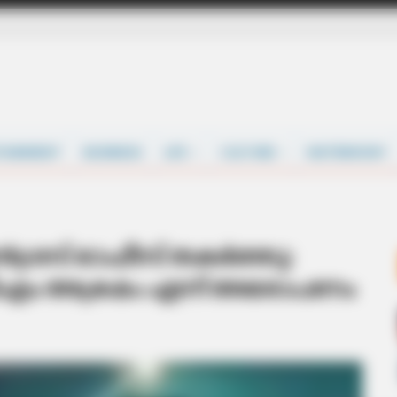
TAINMENT
BUSINESS
LIFE
CULTURE
MATRIMONY
ഗ്രസ് ഓഫീസ് തകർത്തു:
പിഎം അക്രമം എന്ന് അരോപണം