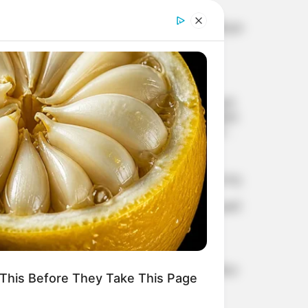
മന്ത്രാലയം
ഓണക്കാല തിരക്ക്:
കേരളത്തിലേക്ക് 112 പ്രത്യേക
ട്രെയിന്‍ സര്‍വീസുകള്‍
‘ആരെയും ഭയക്കേണ്ട;
നിങ്ങള്‍ക്കൊപ്പം ഞാനുണ്ട്’;
തൃണമൂല്‍, ശിവസേന വിമത
എംപിമാര്‍ക്ക് മോദിയുടെ
ഉറപ്പ്
വിവാഹമോചന ഹര്‍ജി
പിന്‍വലിച്ച് വിജയിയുടെ ഭാര്യ
സംഗീത; കോടതിയില്‍
അറിയിച്ചു, കേസ് തീര്‍പ്പാക്കി
ഫിഫയില്‍
ഇന്‍ഫാന്റിനോയ്‌ക്ക്
കരുത്തായി അര്‍ജന്റീനയും
This Before They Take This Page
മെക്സിക്കോയും;
യൂറോപ്യന്‍ എതിര്‍പ്പിനിടെ