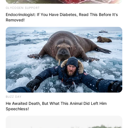
പ്രവർത്തകർ നടത്തിയ ആഹ്ളാദപ്രകടനത്തിൽ
GLYCOGEN SUPPORT
പൊലീസ് കേസ്. വി.എസ്. ജോയിയുടെ എതിർ
Endocrinologist: If You Have Diabetes, Read This Before It's
Removed!
സ്ഥാനാർത്ഥിയായ കെ.ടി. ജലീലിന്റെ ചിത്രം ആടിന്റെ
കഴുത്തിൽ കെട്ടിത്തൂക്കി നഗരമധ്യത്തിൽ വെച്ച്
തലയറുത്താണ് ലീഗ് പ്രവർത്തകർ വിജയം
ആഘോഷിച്ചത്. രക്തം ഒലിക്കുന്ന ആടിന്റെ
തലയുമായി പരസ്യമായി റോഡിൽ പ്രകടനം
നടത്തുന്ന ദൃശ്യങ്ങൾ സോഷ്യൽ മീഡിയയിൽ
പ്രചരിച്ചതോടെ വലിയ രീതിയിലുള്ള പ്രതിഷേധമാണ്
ഉയർന്നത്.
BUZZ DAY
He Awaited Death, But What This Animal Did Left Him
Speechless!