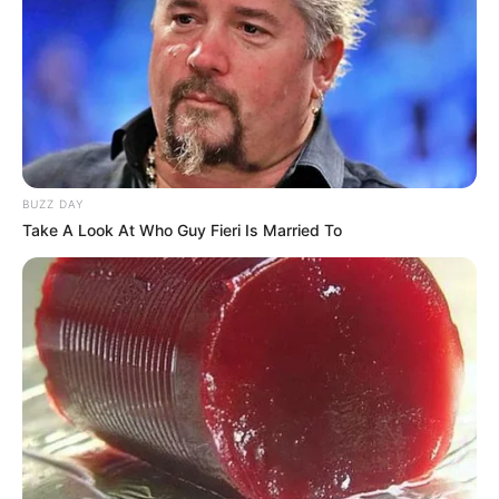
ജനം വെബ്‌ഡെസ്ക്
May 6, 2026, 08:20 pm IST
BUZZ DAY
Take A Look At Who Guy Fieri Is Married To
മലപ്പുറം:
തവനൂർ മണ്ഡലത്തിൽ മുസ്ലിം ലീഗ്
സ്ഥാനാർത്ഥി വി.എസ്. ജോയിയുടെ വിജയത്തിന്
പിന്നാലെ മുസ്ലിം ലീഗ് – എസ്.ഡി.പി.ഐ