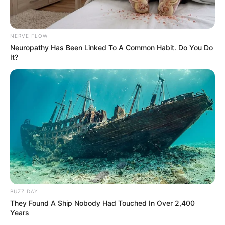
NERVE FLOW
Neuropathy Has Been Linked To A Common Habit. Do You Do
It?
BUZZ DAY
They Found A Ship Nobody Had Touched In Over 2,400
Years