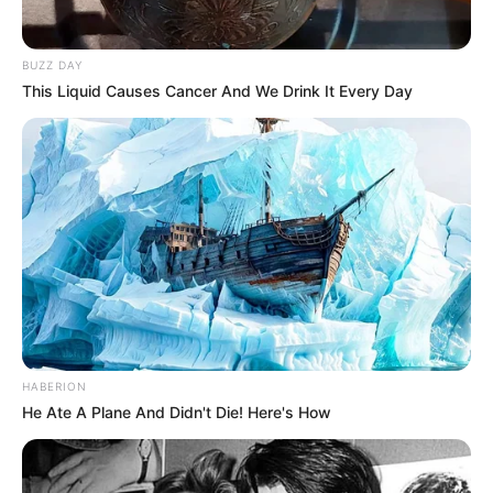
BUZZ DAY
This Liquid Causes Cancer And We Drink It Every Day
HABERION
He Ate A Plane And Didn't Die! Here's How