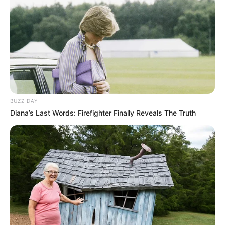
BUZZ DAY
Diana’s Last Words: Firefighter Finally Reveals The Truth
ഇതോടെ തെരഞ്ഞെടുപ്പ് വിജയാഹ്ലാദത്തിന്റെ