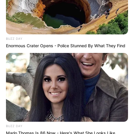
BUZZ DAY
Enormous Crater Opens - Police Stunned By What They Find
BUZZ DAY
Marlo Thomas Is 86 Now - Here's What She Looks Like