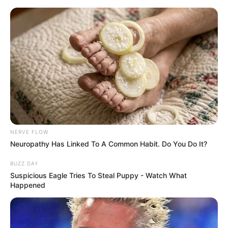
live
|
NEWS
SPORTS
MATRIMONY
ENTERTAINMENT
Home
News
Kerala
കെ.ടി. ജലീലിന്റെ ചിത്രം
ആടിന്റെ കഴുത്തിൽ
NERVE FLOW
Neuropathy Has Linked To A Common Habit. Do You Do It?
കെട്ടിത്തൂക്കി നഗരമധ്യത്തിൽ
BUZZ DAY
വെച്ച് തലയറുത്ത് പ്രദര്‍ശിപ്പിച്ച്
Suspicious Eagle Tries To Steal Puppy - Watch What
Happened
വിജയാഹ്ളാദം; മുസ്ലീം ലീഗ്
പ്രവര്‍ത്തകര്‍ക്കെതിരെ കേസ്