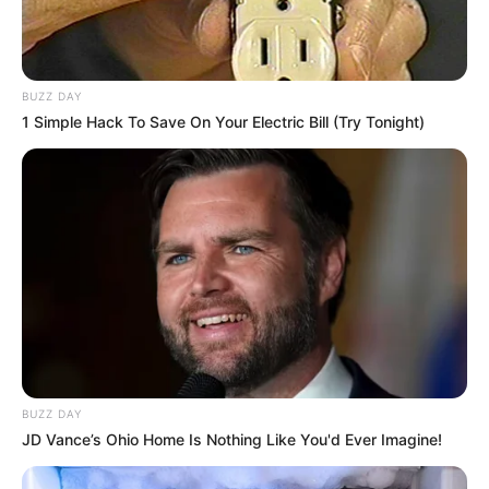
BUZZ DAY
1 Simple Hack To Save On Your Electric Bill (Try Tonight)
BUZZ DAY
JD Vance’s Ohio Home Is Nothing Like You'd Ever Imagine!