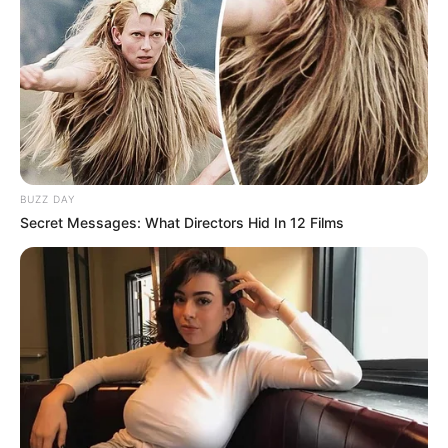
തവനൂര്‍ മണ്ഡലത്തില്‍ പ്പെട്ട തൃപ്രങ്ങോട്
പെരുന്നല്ലൂര്‍ അങ്ങാടിയിലാണ് ലീഗിന്റെ
മനുഷ്യത്വമില്ലാത്ത പ്രവൃത്തി നടന്നത്.
ഭീകരസംഘടനയായ താലിബാൻ നടപ്പിലാക്കുന്ന
ക്രൂരമായ രീതികളാണ് ലീഗ് പ്രവർത്തകർ
മലപ്പുറത്ത് പിന്തുടരുന്നതെന്ന വിമർശനം
BUZZ DAY
ഇതിനോടകം ഉയർന്നു കഴിഞ്ഞു. സമാധാനപരമായ
Secret Messages: What Directors Hid In 12 Films
കേരളത്തിൽ ഇന്നുവരെ കണ്ടിട്ടില്ലാത്ത വിധം
മൃഗീയമായ രീതിയിലാണ് രാഷ്‌ട്രീയ വിജയം
ആഘോഷിക്കപ്പെട്ടത്. തോറ്റ സ്ഥാനാർത്ഥിയോടുള്ള
രാഷ്‌ട്രീയ വൈരാഗ്യം തീർക്കാൻ മിണ്ടാപ്രാണിയായ
ആടിനെ കഴുത്തറുത്ത് കൊന്നത് സാംസ്കാരിക
കേരളത്തിന് ഞെട്ടലുണ്ടാക്കിയിട്ടുണ്ട്. സമാനമായി
കാസർഗോഡ് എൻഡിഎ സ്ഥാനാർത്ഥി കെ.
സുരേന്ദ്രന്റെ ഫ്ലെക്സ് ബോർഡുകൾക്ക് നേരെ