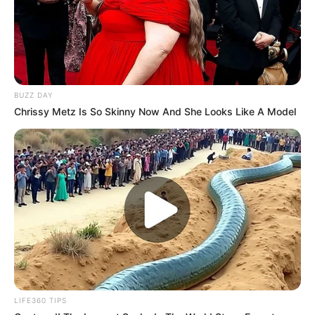
BUZZ DAY
Chrissy Metz Is So Skinny Now And She Looks Like A Model
LIFE360 TIPS