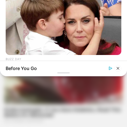
BUZZ DAY
Kate Middleton Can't Stop Finding These In Prince Louis's
Before You Go
Bed