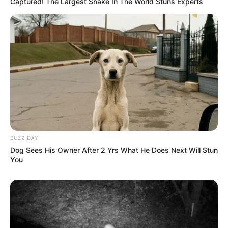
Captured! The Largest Snake In The World Stuns Experts
BUZZ DAY
Dog Sees His Owner After 2 Yrs What He Does Next Will Stun
You