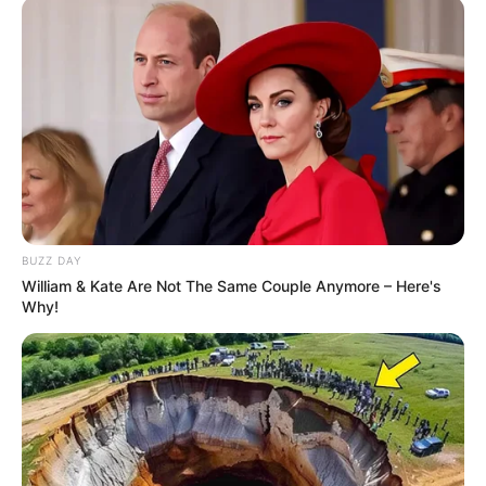
BUZZ DAY
William & Kate Are Not The Same Couple Anymore – Here's
Why!