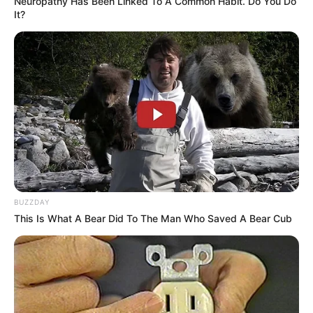
Neuropathy Has Been Linked To A Common Habit. Do You Do
It?
BUZZDAY
This Is What A Bear Did To The Man Who Saved A Bear Cub