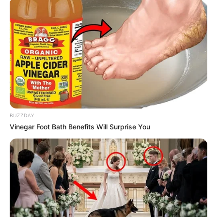
ആക്രമിച്ച കേസിൽ സിപിഎമ്മിന്റെ സ്ഥിരം
ക്രിമിനലുകലാണ് അറസ്റ്റിലായത്.
സഖാക്കൾക്കെതിരെ കേസെടുക്കാൻ പൊലീസിന്
ധൈര്യമില്ല. മുതിർന്ന നേതാക്കളുടെ കാവലിലാണ്
തിരുവനന്തപുരത്തെ അക്രമങ്ങൾ നടന്നത്.
അന്വേഷണം തടസപ്പെടുത്താൻ സിപിഎം നടത്തിയ
ശ്രമങ്ങളിൽ മാപ്പ് പറയണമെന്നും വി മുരളീധരൻ
ആവശ്യപ്പെട്ടു.
BUZZDAY
Vinegar Foot Bath Benefits Will Surprise You