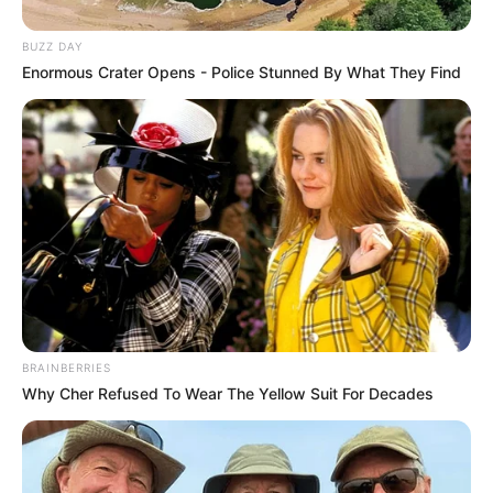
BUZZ DAY
Enormous Crater Opens - Police Stunned By What They Find
BRAINBERRIES
Why Cher Refused To Wear The Yellow Suit For Decades