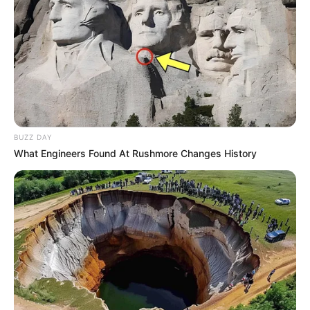
BUZZ DAY
What Engineers Found At Rushmore Changes History