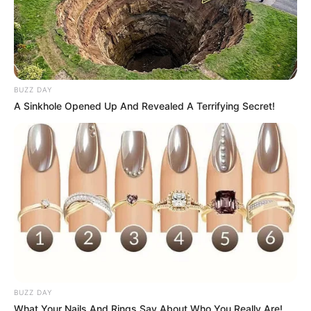
BUZZ DAY
A Sinkhole Opened Up And Revealed A Terrifying Secret!
BUZZ DAY
What Your Nails And Rings Say About Who You Really Are!