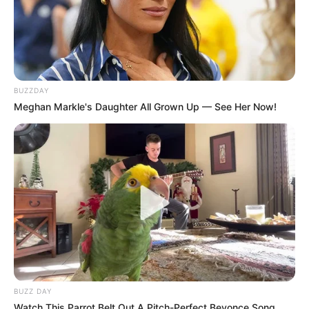
BUZZDAY
Meghan Markle's Daughter All Grown Up — See Her Now!
BUZZ DAY
Watch This Parrot Belt Out A Pitch-Perfect Beyonce Song