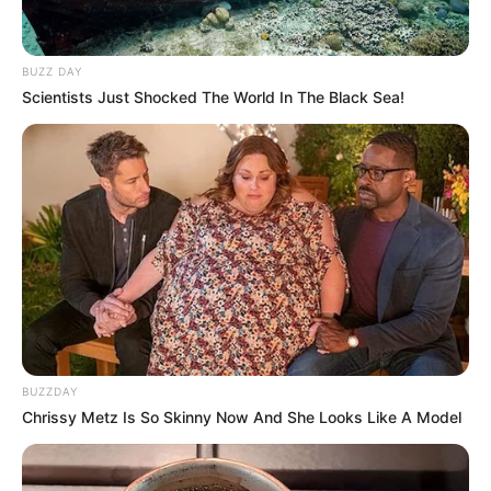
BUZZ DAY
Scientists Just Shocked The World In The Black Sea!
BUZZDAY
Chrissy Metz Is So Skinny Now And She Looks Like A Model