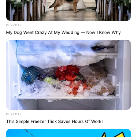
BUZZDAY
My Dog Went Crazy At My Wedding — Now I Know Why
ഇ.ഡി അന്വേഷണത്തിനെതിരെ സിഎംആർഎൽ
സമർപ്പിച്ച അപ്പീൽ ഹൈക്കോടതി ഡിവിഷൻ
BUZZDAY
ബെഞ്ച് തള്ളിയിരുന്നു. സുപ്രീം കോടതി അപ്പീൽ
This Simple Freezer Trick Saves Hours Of Work!
പോകാൻ ഉത്തരവ് രണ്ടാഴ്ചത്തേക്ക്
മരവിപ്പിക്കണമെന്ന ആവശ്യവും കോടതി തള്ളി.