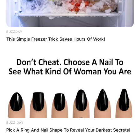
ചേര്‍ന്ന് പ്രധാനമന്ത്രിയെ സ്വീകരിച്ചു. ഈ വര്‍ഷം
ആദ്യം ‘പ്രത്യേക ആഗോള തന്ത്രപരമായ പങ്കാളിത്തം’
എന്ന നിലയിലേക്ക് ഉയര്‍ത്തിയ ഇന്ത്യ-ഫ്രാന്‍സ്
ബന്ധത്തിന്റെ എല്ലാ വശങ്ങളും ഇരു നേതാക്കളും
BUZZDAY
അവലോകനം ചെയ്യും.
This Simple Freezer Trick Saves Hours Of Work!
BUZZ DAY
Pick A Ring And Nail Shape To Reveal Your Darkest Secrets!