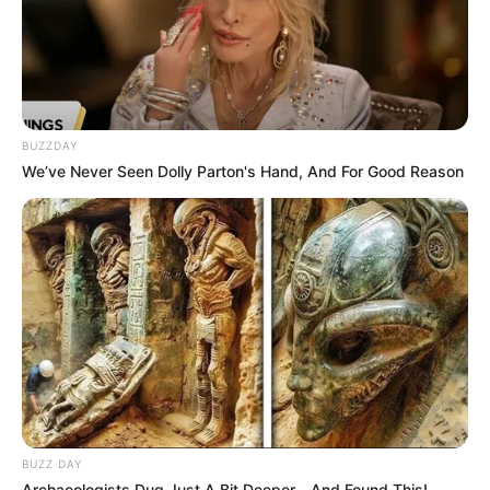
BUZZDAY
We’ve Never Seen Dolly Parton's Hand, And For Good Reason
BUZZ DAY
Archaeologists Dug Just A Bit Deeper—And Found This!