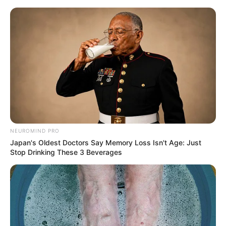
live
|
NEWS
SPORTS
MATRIMONY
ENTERTAINMENT
Home
News
India
‘ഇന്നൊവേഷന്‍ ഇന്ത്യയുടെ
ഡിഎന്‍എയില്‍; ലോകത്തിന്
NEUROMIND PRO
Japan's Oldest Doctors Say Memory Loss Isn't Age: Just
പരിഹാരങ്ങള്‍ നല്‍കുന്ന
Stop Drinking These 3 Beverages
രാജ്യമായി ഭാരതം മാറി’; ഭാരത്
ഇന്നൊവേറ്റ്സ് വേദിയില്‍
പ്രധാനമന്ത്രി നരേന്ദ്ര മോദി