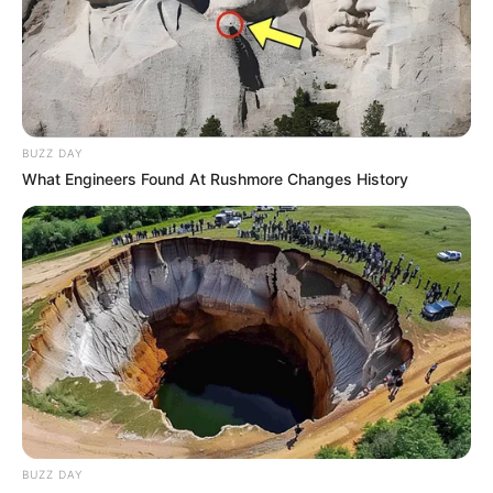
BUZZ DAY
What Engineers Found At Rushmore Changes History
BUZZ DAY