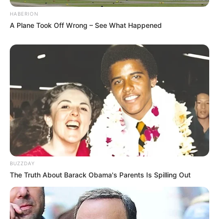
HABERION
A Plane Took Off Wrong – See What Happened
BUZZDAY
The Truth About Barack Obama's Parents Is Spilling Out