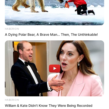
HABERION
A Dying Polar Bear, A Brave Man… Then, The Unthinkable!
HABERION
William & Kate Didn't Know They Were Being Recorded