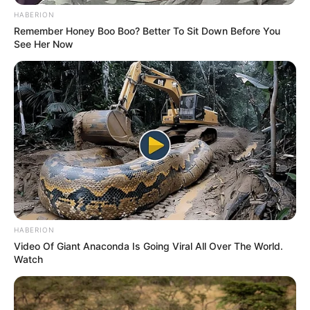
HABERION
Tags:
Narendra Modi
France visit
Remember Honey Boo Boo? Better To Sit Down Before You
See Her Now
HABERION
Video Of Giant Anaconda Is Going Viral All Over The World.
Watch