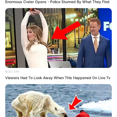
Enormous Crater Opens - Police Stunned By What They Find
BUZZ DAY
Viewers Had To Look Away When This Happened On Live Tv