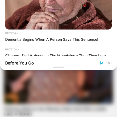
BUZZDAY
Dementia Begins When A Person Says This Sentence!
BUZZ DAY
Climbers Find A House In The Mountains - Then They Look
Inside
Before You Go