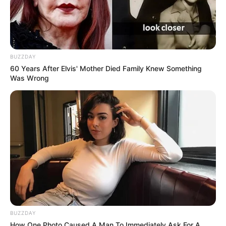
BUZZDAY
60 Years After Elvis' Mother Died Family Knew Something
Was Wrong
BUZZDAY
How One Photo Caused A Man To Immediately Ask For A