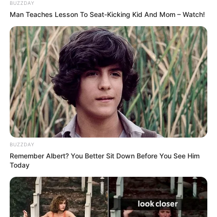
BUZZDAY
Man Teaches Lesson To Seat-Kicking Kid And Mom – Watch!
ഉദ്ഘാടന ചടങ്ങിന് മുന്നോടിയായി മുന്‍നിര
നിക്ഷേപകരുമായും വെഞ്ച്വര്‍
ക്യാപിറ്റലിസ്റ്റുകളുമായും പ്രധാനമന്ത്രി കൂടിക്കാഴ്ച
നടത്തി. ഇന്ത്യയിലെ ഉന്നത വിദ്യാഭ്യാസ
BUZZDAY
സ്ഥാപനങ്ങളില്‍ നിന്നും സാങ്കേതിക
Remember Albert? You Better Sit Down Before You See Him
Today
സ്ഥാപനങ്ങളില്‍ നിന്നുമുള്ള മികച്ച സ്റ്റാര്‍ട്ടപ്പുകളെ
ആഗോള നിക്ഷേപകരുമായി ബന്ധിപ്പിക്കുകയാണ്
ഈ പരിപാടിയുടെ ലക്ഷ്യം. ഇരുപത്തിയൊന്നാം
നൂറ്റാണ്ടില്‍ ഇന്ത്യ വലിയൊരു പരിവര്‍ത്തനത്തിന്