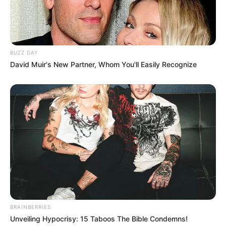
BUZZ DAY
David Muir's New Partner, Whom You'll Easily Recognize
BRAINBERRIES
Unveiling Hypocrisy: 15 Taboos The Bible Condemns!