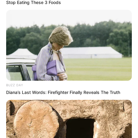
Stop Eating These 3 Foods
ആരോഗ്യകരമായ ജീവിതത്തിന്റെ
അടിത്തറയാണെന്നും പറഞ്ഞു. പ്രായഭേദമന്യേ
എല്ലാവര്‍ക്കും പ്രയോജനപ്പെടുന്ന
ജീവിതശൈലിയായി യോഗയെ
സ്വീകരിക്കണമെന്നും അദ്ദേഹം ആഹ്വാനം ചെയ്തു.
BUZZ DAY
Diana’s Last Words: Firefighter Finally Reveals The Truth