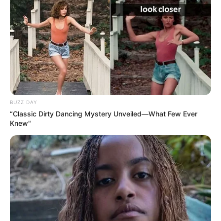
BUZZ DAY
“Classic Dirty Dancing Mystery Unveiled—What Few Ever
Knew"