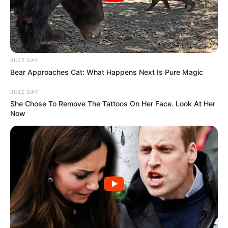
ജീവിതത്തിന്റെയും കുടുംബത്തിന്റെയും ഭാവി
തലമുറകളുടെയും ഭാഗമാക്കാം,” എന്ന സന്ദേശവും
പ്രധാനമന്ത്രി ചടങ്ങില്‍ പങ്കെടുത്തവരോട് പങ്കുവച്ചു.
ആരോഗ്യം സംരക്ഷിക്കുന്നതിനൊപ്പം മാനസിക
BUZZ DAY
സമാധാനവും സാമൂഹിക ഐക്യവും വളര്‍ത്താന്‍
Bear Approaches Cat: What Happens Next Is Pure Magic
യോഗയ്‌ക്ക് കഴിയുമെന്നും, ലോകമെമ്പാടുമുള്ള
BUZZ DAY
ജനങ്ങളെ മാനവികതയുടെ പൊതുവായ
She Chose To Remove The Tattoos On Her Face. Look At Her
മൂല്യങ്ങളിലൂടെ ബന്ധിപ്പിക്കുന്ന ഒരു ശക്തിയായി
Now
യോഗ മാറിക്കൊണ്ടിരിക്കുകയാണെന്നും അദ്ദേഹം
ചൂണ്ടിക്കാട്ടി.
Tags:
Narendra Modi
yoga day