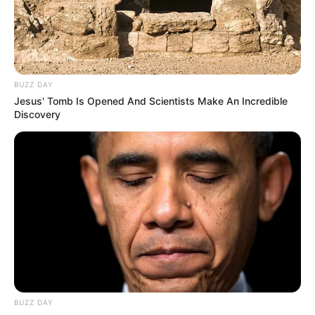
BUZZ DAY
Jesus' Tomb Is Opened And Scientists Make An Incredible
Discovery
ഈ വര്‍ഷത്തെ ‘ആരോഗ്യകരമായ
വാര്‍ധക്യത്തിനായുള്ള യോഗ’ എന്ന പ്രമേയം
മുതിര്‍ന്നവര്‍ക്കു മാത്രമുള്ളതല്ലെന്നും എല്ലാ
BUZZ DAY