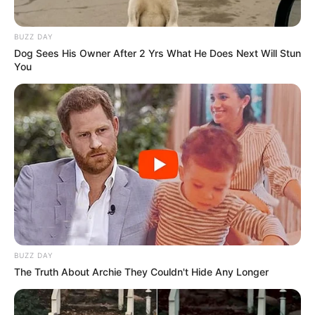
BUZZ DAY
Dog Sees His Owner After 2 Yrs What He Does Next Will Stun
You
BUZZ DAY
The Truth About Archie They Couldn't Hide Any Longer