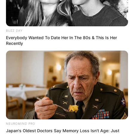
BUZZ DAY
Everybody Wanted To Date Her In The 80s & This Is Her
Recently
കൊല്‍ക്കത്ത:
അന്താരാഷ്‌ട്ര യോഗാ
ദിനാചരണത്തിന്റെ ഭാഗമായി കൊല്‍ക്കത്തയിലെ
ചരിത്രപ്രസിദ്ധമായ റെഡ് റോഡില്‍ സംഘടിപ്പിച്ച
വിപുലമായ പരിപാടിയില്‍ പങ്കെടുത്ത പ്രധാനമന്ത്രി
നരേന്ദ്ര മോദി, യോഗ മനുഷ്യരാശിയെ
NEUROMIND PRO
ഒരുമിപ്പിക്കുന്ന ശക്തിയാണെന്നും
Japan's Oldest Doctors Say Memory Loss Isn't Age: Just