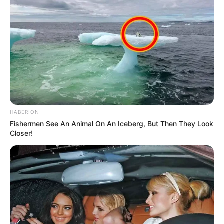
HABERION
Fishermen See An Animal On An Iceberg, But Then They Look
Closer!