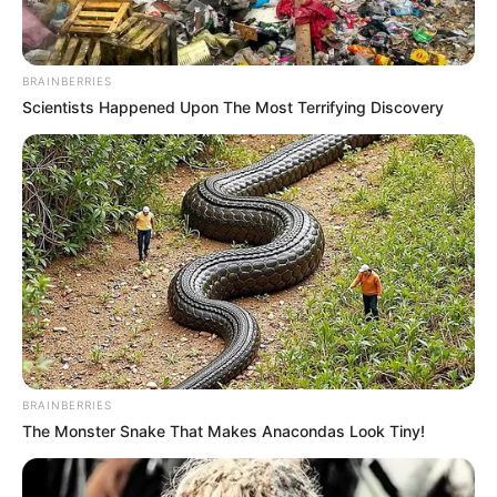
BRAINBERRIES
Scientists Happened Upon The Most Terrifying Discovery
MOVIE
മമിതാ ബൈജു, നസ്‌ലിൻ ചിത്രം പ്രേമലു; ‘കുട്ടി
കുടിയേ’ ഗാനം പുറത്തിറങ്ങി, സഞ്ജിത്
ഹെഗ്ഡെയുടെ ആദ്യ മലയാള ഗാനം
BRAINBERRIES
The Monster Snake That Makes Anacondas Look Tiny!