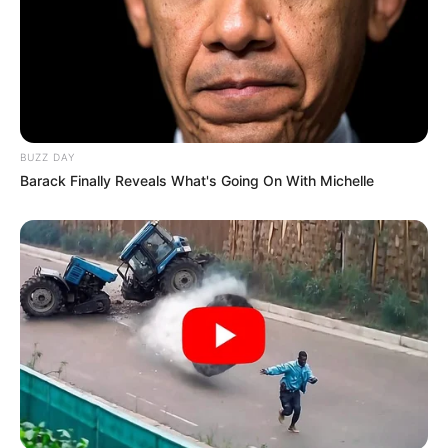
പ്രാർത്ഥിക്കണമെന്ന് കുടുംബം
BUZZ DAY
Barack Finally Reveals What's Going On With Michelle
MOVIE
തമിഴിൽ മാത്രമല്ല മലയാളികൾക്കുമുണ്ട് ഹിപ്പ്
ഹോപ്പ്; സോഷ്യൽ മീഡിയകളിൽ തരംഗമായ്
‘സാവുസായ്’