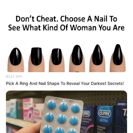
MUSIC
‘One Arena’ പുറത്തിറങ്ങി; ഫിഫ ലോകകപ്പ് 2026ന്
ആവേശം പകരാൻ ആലപ്പുഴയിൽ നിന്ന്
ആഗോള നിലവാരത്തിലുള്ള മ്യൂസിക് ആന്തം
BUZZ DAY
Pick A Ring And Nail Shape To Reveal Your Darkest Secrets!
MUSIC
ആശാ ഭോസ്ലേ ആശുപത്രിയില്‍;