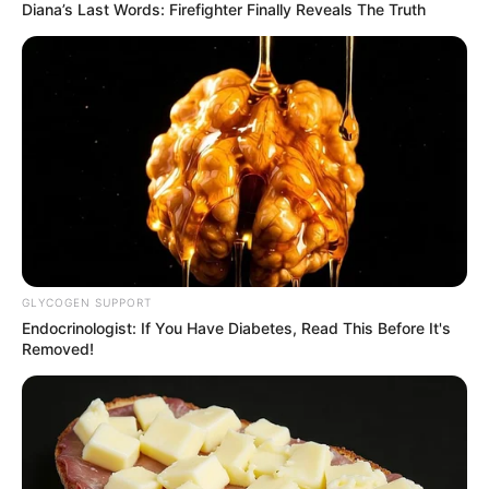
Diana’s Last Words: Firefighter Finally Reveals The Truth
INDIA
തേജസ്വി സൂര്യ വിവാഹിതനാകുന്നു;
ജീവിതസഖിയാകുന്നത് പ്രധാനമന്ത്രി പ്രശംസിച്ച
കർണാടക സംഗീതജ്ഞ; ശിവശ്രീ സ്കന്ദപ്രസാദ്
ആരാണെന്നറിയാം..
GLYCOGEN SUPPORT
Endocrinologist: If You Have Diabetes, Read This Before It's
Removed!