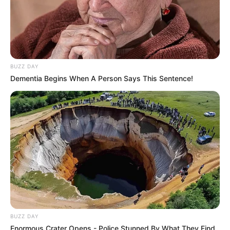
BUZZ DAY
Dementia Begins When A Person Says This Sentence!
NEWS
‘മാസ്റ്റർ ലൂസാണോ’ എന്ന് ചോദിച്ചവരുണ്ട്;
ശോഭനയുടെ നൃത്തം ഞാൻ കണ്ടിരുന്നില്ല;
ജ്യോതികയെ വെച്ച് ചന്ദ്രമുഖി ചെയ്തതിനെപ്പറ്റി
കലാ മാസ്റ്റർ
BUZZ DAY
Enormous Crater Opens - Police Stunned By What They Find