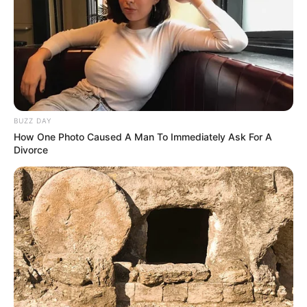
BUZZ DAY
How One Photo Caused A Man To Immediately Ask For A
Divorce
MOVIE
സംഗീതസംവിധായകൻ ജി.വി പ്രകാശ് കുമാറും
ഭാര്യ സൈന്ധവിയും വേർപിരിയുന്നുവോ ?