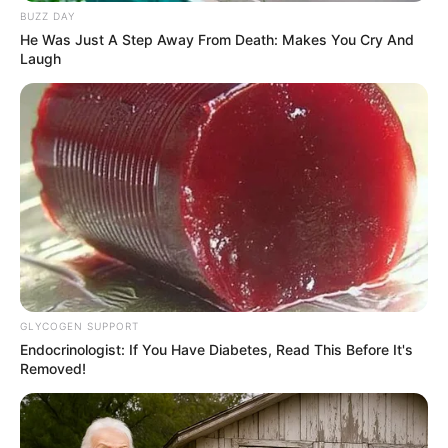
BUZZ DAY
He Was Just A Step Away From Death: Makes You Cry And
Laugh
INDIA
അവസാന യാത്രയും നൃത്തം ചെയ്ത്; ‘ ഗർബ
നൃത്തത്തിന്റെ രാജാവ്’ വിടവാങ്ങി
GLYCOGEN SUPPORT
Endocrinologist: If You Have Diabetes, Read This Before It's
Removed!