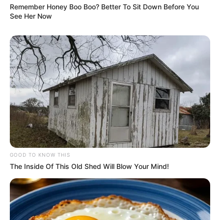
Remember Honey Boo Boo? Better To Sit Down Before You
See Her Now
NEWS
ശബരിമലയ്‌ക്ക് പോകാൻ എനിക്ക് കെട്ടുനിറച്ച്
തന്നിരുന്നത് കൈതപ്രമാണ്; അന്ന് തുടങ്ങിയ
ബന്ധം; മോഹൻ സിത്താര പറയുന്നു…
GOOD TO KNOW THIS
The Inside Of This Old Shed Will Blow Your Mind!