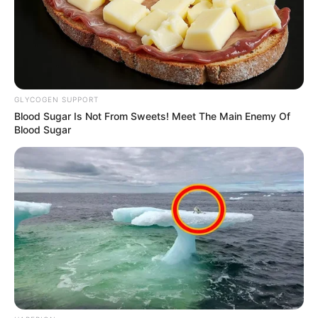
MUSIC
‘എന്നെ ആർക്കും വേണ്ടായെന്ന തോന്നൽ…
പെട്ടെന്ന് ദേഷ്യവും സങ്കടവും വരുന്നു …’; ഈ
പ്രശ്നങ്ങൾ നിങ്ങൾക്കുണ്ടോ..? കാരണമിത്
GLYCOGEN SUPPORT
Blood Sugar Is Not From Sweets! Meet The Main Enemy Of
Blood Sugar
KERALA