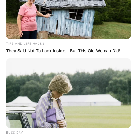
TIPS AND LIFE HACKS
They Said Not To Look Inside... But This Old Woman Did!
KERALA
‘കന്നി അയ്യപ്പൻ’ ആലപിച്ച് മുംബൈ
നിവാസിയായ 10 വയസുകാരൻ; ഏറ്റെടുത്ത്
സോഷ്യൽ മീഡിയ
BUZZ DAY