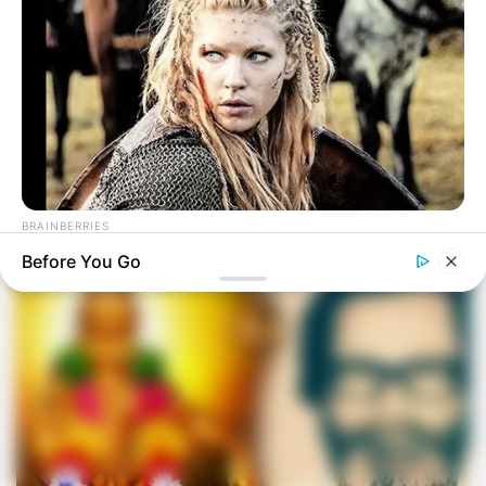
MUSIC
ബിടിഎസ് അംഗമെന്ന വ്യാജേന റിലീസ്
ചെയ്യാത്ത ഗാനം ചോർത്തി; യുവാവ് പിടിയിൽ
BRAINBERRIES
DNA Analysis Revealed The Sick Truth About Ancient Vikings
Before You Go