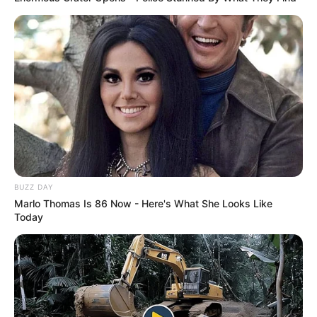
INDIA
അതുല്യ ഗായികയുടെ ജീവചരിത്രം;
BUZZ DAY
‘സ്വരസ്വാമിനി ആശ’ ആരാധകരിലേക്ക്;
Marlo Thomas Is 86 Now - Here's What She Looks Like
പ്രകാശന ചടങ്ങിൽ പങ്കെടുത്ത് സർസംഘചാലക്;
Today
പാദപൂജ ചെയ്ത് സോനു നിഗം