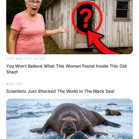
NEWS
TIPS AND LIFE HACKS
എല്ലാം ഗുരുവായൂരപ്പന്റെ കൃപ; എന്റെ ജീവൻ
You Won't Believe What This Woman Found Inside This Old
ഞാൻ ഭഗവാന്റെ കാൽക്കൽ വെക്കും; വീണ്ടും
Shed!
പാടാൻ കഴിഞ്ഞതിന്റെ സന്തോഷത്തിൽ പി.
ജയചന്ദ്രൻ
BUZZ DAY
Scientists Just Shocked The World In The Black Sea!