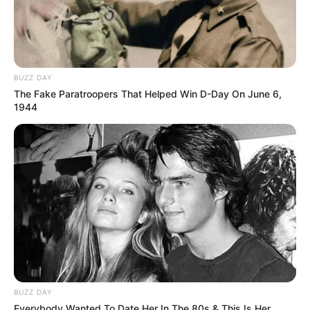
​ക്യൂട്ട് മ്യൂസിക് മാറ്റി, പക്ക പേട്ടതുള്ളൽ പാട്ടാക്കി;
‘ഗണപതി തുണയരുളുക’ പിറന്നതിന്റെ
കഥപറഞ്ഞ് രഞ്ജിൻ രാജ്
BUZZ DAY
The Fake Paratroopers That Helped Win D-Day On June 6,
1944
MUSIC
പാരിസിൽ സുരക്ഷാ ഉദ്യോഗസ്ഥനെ മർദ്ദിച്ചു;
BUZZ DAY
പ്രശസ്ത അമേരിക്കൻ റാപ്പർ ട്രാവിസ് സ്‌കോട്ട്
Everybody Wanted To Date Her In The 80s & This Is Her