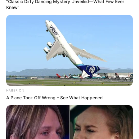
“Classic Dirty Dancing Mystery Unveiled—What Few Ever
Knew"
MUSIC
കുട്ടിക്കാലത്ത് ആത്മഹത്യാ
ചിന്തകളുണ്ടായിരുന്നു, അതിൽ നിന്ന്
മോചിതമായത് ഒരേയൊരു ഉപദേശത്താൽ:
എആർ റഹ്‌മാൻ
HABERION
A Plane Took Off Wrong – See What Happened