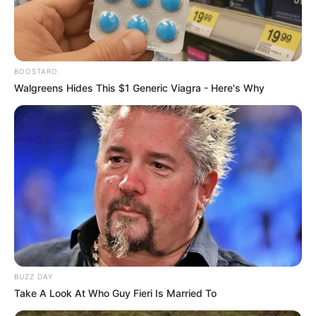
പ്രിയഗായികയുടെ ആരോഗ്യത്തിനായി
പ്രാര്‍ത്ഥനയോടെ സംഗീതലോകം
BOOSTARO
Walgreens Hides This $1 Generic Viagra - Here's Why
KERALA
“ജയേട്ടൻ എനിക്ക് ജ്യേഷ്ഠ സഹോദരൻ”;
അനുസ്മരിച്ച് മോഹൻലാൽ
BUZZ DAY
Take A Look At Who Guy Fieri Is Married To