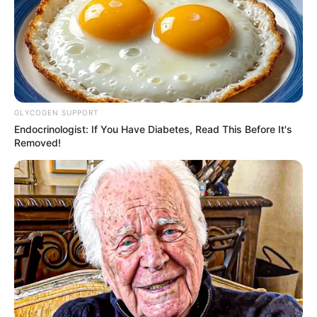
KERALA
നാടൻ പാട്ടുകളുടെ ജനപ്രീതി കുറയുന്നുവോ?
ഓർ‌ക്കാം പഴയ ചില നാടൻ പാട്ടുകൾ..
GLYCOGEN SUPPORT
Endocrinologist: If You Have Diabetes, Read This Before It's
Removed!
NEWS