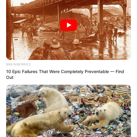
BRAINBERRIES
10 Epic Failures That Were Completely Preventable — Find
Out
MOVIE
അവൻ കമ്പോസ് ചെയ്ത ടൂൺ എന്റെ
കണ്ണുകളെ ഈറനണിയിച്ചു; അമൃതിനൊപ്പമുള്ള
അനുഭവങ്ങള്‍ പങ്കുവച്ച് വിനീത് ശ്രീനിവാസന്‍