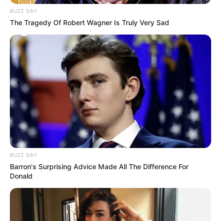
മമ്മൂക്കയുടെ സിനിമയിൽ ഭാഗമാകാൻ പറ്റാത്ത
അവസ്ഥ; അദ്ദേഹത്തിന്റെ അടുത്ത് ഇരിക്കാൻ
BUZZ DAY
പോലും കഴിയുന്നില്ല, നശിച്ചു കാണാനാണ് അവർ
The Tragedy Of Robert Wagner Is Truly Very Sad
ആഗ്രഹിക്കുന്നത്: ടിനി ടോം
BUZZ DAY
Barron's Surprising Advice Made All The Difference For
Donald
NEWS
അവാർഡുകളെല്ലാം തുണിയിൽ പൊതിഞ്ഞ്
വെച്ചിരുന്നു; അതിനൊരു കാരണമുണ്ട്: എ.ആർ
റഹ്മാൻ