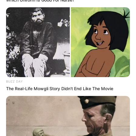
INDIA
‘ആ ഗാനം ഇവിടെ ആലപിക്കില്ല’; യുകെയിൽ
കാണികളോട് അർജിത് സിംഗ്
BUZZ DAY
The Real-Life Mowgli Story Didn't End Like The Movie
KERALA