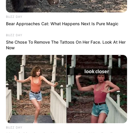
BUZZ DAY
Bear Approaches Cat: What Happens Next Is Pure Magic
BUZZ DAY
INDIA
She Chose To Remove The Tattoos On Her Face. Look At Her
”ഭാരതീയർ മാത്രമല്ല, ലോകം മുഴുവൻ
Now
കാത്തിരിക്കുന്ന അസുലഭ മുഹൂർത്തം”;
അയോദ്ധ്യയിലെത്തി ശങ്കർ മഹാദേവൻ
BUZZ DAY