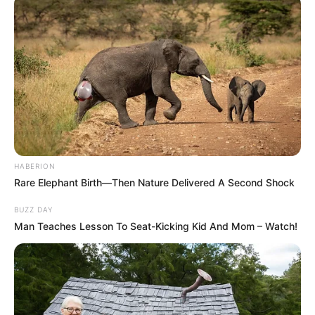
HABERION
KERALA
Rare Elephant Birth—Then Nature Delivered A Second Shock
മലയാളത്തിന്റെ ശബ്ദ സൗകുമാര്യം; അനുരാ​ഗം
മീട്ടിയ ​’ഗന്ധർവന്’ വിട
BUZZ DAY
Man Teaches Lesson To Seat-Kicking Kid And Mom – Watch!