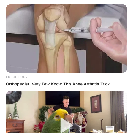
live
|
NEWS
SPORTS
MATRIMONY
ENTERTAINMENT
Music
FORGE BODY
Orthopedist: Very Few Know This Knee Arthritis Trick