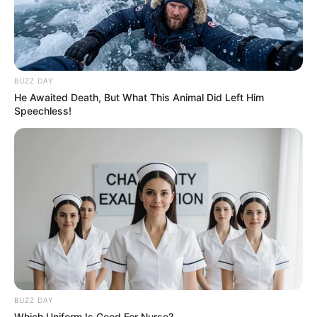
BUZZ DAY
KERALA
He Awaited Death, But What This Animal Did Left Him
ഒരു നാടിന്റെ സ്വപ്‌നങ്ങൾ തകർത്തെറിഞ്ഞ
Speechless!
ഉരുൾപൊട്ടൽ; ”ഉരുൾ- പൊരുളറിയാത്ത
നഷ്ടങ്ങളുടെ വേദന”പ്രദർശനത്തിന്
ഒരുങ്ങുന്നു..
BUZZ DAY
Which Uniform Is Good For Nurse?