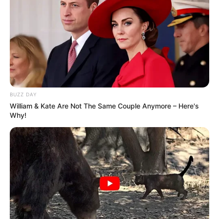
MUSIC
‘ഗീത് മാല’യുടെ സുവർണശബ്ദത്തിന് വിട;
BUZZ DAY
ആകാശവാണിയെ ജനപ്രിയമാക്കിയ,
William & Kate Are Not The Same Couple Anymore – Here's
ഭാരതത്തിൽ റേഡിയോ ശ്രോതാക്കളെ സൃഷ്ടിച്ച
Why!
അമീൻ സയാനി അന്തരിച്ചു