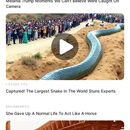
Melania Trump Moments We Can't Believe Were Caught On
പ്രധാനമന്ത്രി; ഗാനം ശ്രദ്ധ നേടുന്നു
Camera
LIFE360 TIPS
Captured! The Largest Snake In The World Stuns Experts
MUSIC
‘സ്വജനപക്ഷ വാദികളിൽ മാസ്റ്ററഡാ…’; ബ്രണ്ണൻ
BRAINBERRIES
കോളനി..; പിണറായി വിജയനെ പുകഴ്‌ത്തി ​ഗാനം;
She Gave Up A Normal Life To Act Like A Horse
ഇനി ട്രോളിയതാണോ എന്ന് ചോദ്യം