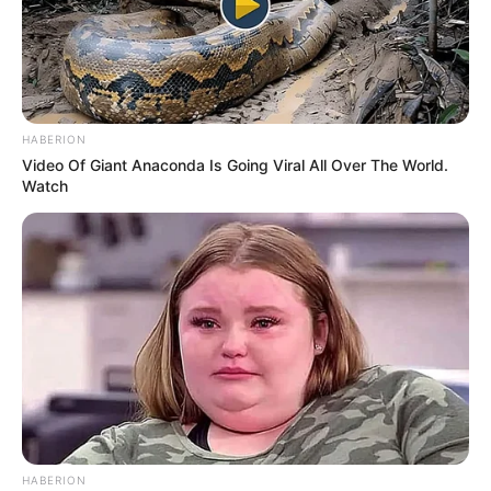
HABERION
Video Of Giant Anaconda Is Going Viral All Over The World.
Watch
NEWS
‘ശിവദം ശിവനാമം’ ആദ്യം പാടിയത് എം.ജി
ശ്രീകുമാർ; പിന്നാലെ ദാസ് സാറിന്റെ കോൾ,
വല്ലാത്ത അവസ്ഥയായിരുന്നു: മോഹൻ സിതാര
HABERION