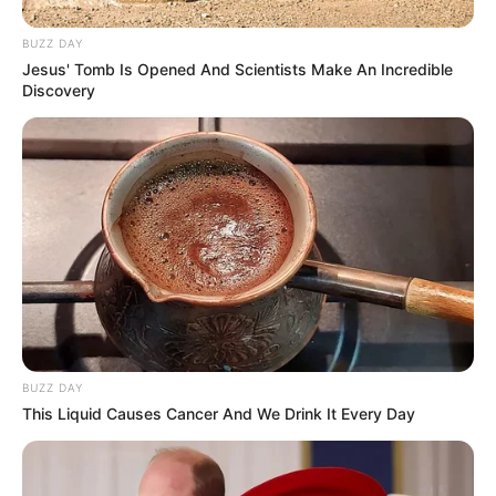
BUZZ DAY
Jesus' Tomb Is Opened And Scientists Make An Incredible
Discovery
KERALA
ആസ്വാദനത്തിന്റെ മഞ്ഞലയിൽ
മുങ്ങിത്തോർത്തി മലയാളികൾ; 80ന്റെ
ശോഭയിൽ ഭാവ​ഗായകൻ
BUZZ DAY
This Liquid Causes Cancer And We Drink It Every Day