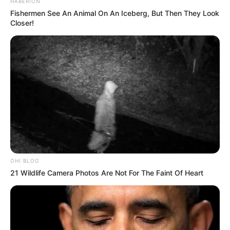
HABERION
ഇടപ്പള്ളി ഒബ്‌റോൺ മാളിലെ സംഗീത
Fishermen See An Animal On An Iceberg, But Then They Look
നിശയ്‌ക്കിടെ തിക്കും തിരക്കും; ഗായകനെ
Closer!
കാണാൻ ജനങ്ങൾ ഇരച്ചെത്തി; നിരവധി പേർക്ക്
പരിക്ക്
OHI BLOG
21 Wildlife Camera Photos Are Not For The Faint Of Heart
NEWS
ഉസ്താദ് സാക്കിർ ഹുസൈന്റെ നില ​ഗുരുതരം,