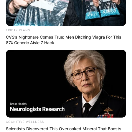
FRIDAY PLANS
CVS’s Nightmare Comes True: Men Ditching Viagra For This
87¢ Generic Aisle 7 Hack
കോഴിക്കോട്: ഇത്തവണത്തെ റയില്‍വേ ബജറ്റില്‍
പാത ഇരട്ടിപ്പിക്കലിന് അടക്കം കൂടുതല്‍ പണം
അനുവദിക്കുമെന്ന പ്രതീക്ഷയിലാണ് കേരളം.
തീരദേശ പാതയടക്കം ഇരട്ടിപ്പിച്ചാല്‍ മാത്രമെ
കൂടുതല്‍ ട്രെയിനുകളും സംസ്ഥാനത്ത് ഓടിക്കാന്‍
സാധിക്കൂ. വ്യാഴാഴ്ചയാണ് കേന്ദ്ര മന്ത്രി സുരേഷ്
പ്രഭു റയില്‍വേ ബജറ്റ് അവതരിപ്പിക്കുന്നത്.
COGNITIVE WELLNESS
Scientists Discovered This Overlooked Mineral That Boosts