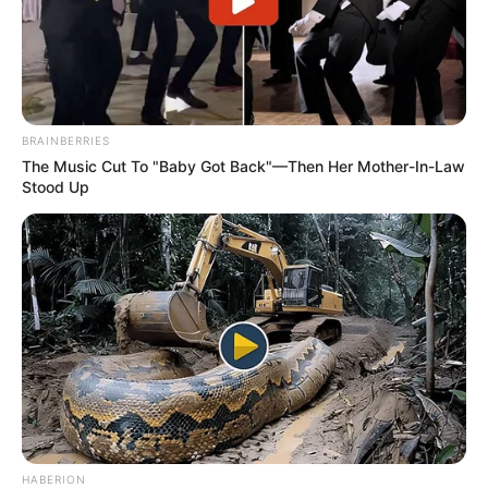
BRAINBERRIES
The Music Cut To "Baby Got Back"—Then Her Mother-In-Law
Stood Up
HABERION