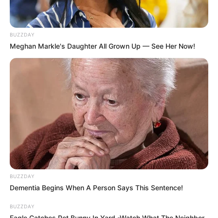
BUZZDAY
Meghan Markle's Daughter All Grown Up — See Her Now!
BUZZDAY
Dementia Begins When A Person Says This Sentence!
BUZZDAY
Eagle Catches Pet Bunny In Yard -Watch What The Neighbor