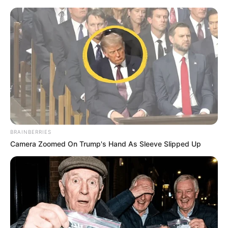
live
|
NEWS
SPORTS
MATRIMONY
ENTERTAINMENT
Home
News
റയില്‍ ബജറ്റ്; പ്രതീക്ഷയോടെ
കേരളം
BRAINBERRIES
Camera Zoomed On Trump's Hand As Sleeve Slipped Up
ജനം വെബ്‌ഡെസ്ക്
Feb 24, 2016, 09:19 am IST