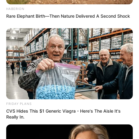
HABERION
Rare Elephant Birth—Then Nature Delivered A Second Shock
FRIDAY PLANS
CVS Hides This $1 Generic Viagra - Here's The Aisle It's
Really In.