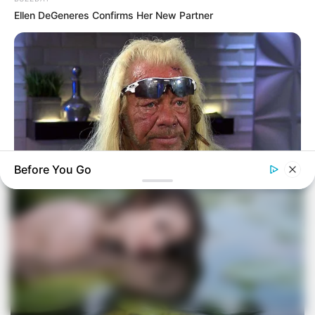
Ellen DeGeneres Confirms Her New Partner
Before You Go
BUZZDAY
Remember Duane? Better To Sit Down Before You See Him
Now