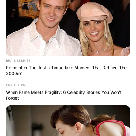
ഗോള്‍ഡന്‍ ഗ്ലോബിലെ മികവ് ഒസ്‌കര്‍ വേദിയിലും
റെവനെന്റ് ആവര്‍ത്തിക്കുമെന്ന് പ്രതീക്ഷിച്ചവര്‍ക്ക്
നിരാശപ്പെടേണ്ടി വന്നു. മികച്ച സംവിധായകന്‍, നടന്‍,
ഛായാഗ്രാഹകന്‍ എന്നീ പുരസ്‌കാരങ്ങള്‍ മാത്രമേ
ചിത്രത്തിന് നേടാന്‍ കഴിഞ്ഞുളളു. അവസാനം വരെ
പ്രതീക്ഷ നിലനിര്‍ത്തിയ ശേഷമാണ് മികച്ച ചിത്രമായി
റവെനെന്റിനെ പിന്തള്ളി സ്‌പോട്ട് ലൈറ്റ്
തെരഞ്ഞെടുക്കപ്പെട്ടത്.
BRAINBERRIES
Remember The Justin Timberlake Moment That Defined The
2000s?
BRAINBERRIES
When Fame Meets Fragility: 6 Celebrity Stories You Won't
Forget