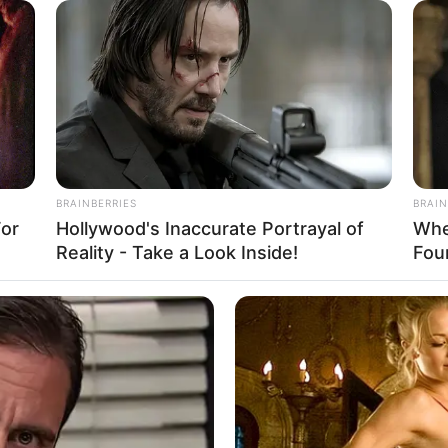
WhatsApp
Telegram
്‍ പ്രതികളെ വെറുതെ വിട്ടതിനെതിരേ എന്‍ഐഎ
വീകരിച്ച കോടതി പ്രതികള്‍ക്ക് നോട്ടീസ് അയച്ചു.
BRAINBERRIES
BRAIN
For
Hollywood's Inaccurate Portrayal of
Whe
Reality - Take a Look Inside!
Fou