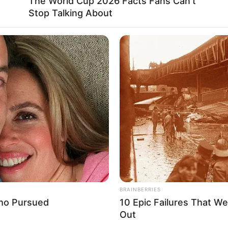
The World Cup 2026 Facts Fans Can't
െട്ടതിനെ തുടര്‍ന്നാണ് ഇവരെ വെറുതെ വിട്ടത്.
Stop Talking About
മാനിച്ചത്.
് പേര്‍ക്ക് 14 വര്‍ഷവും മൂന്ന് പേര്‍ക്ക് 12
ചന, സംഘംചേരല്‍, രാജ്യദ്രോഹപ്രവര്‍ത്തനം
ുമത്തിയിരിക്കുന്നത്.
Send
Share
BRAINBERRIES
Who Pursued
10 Epic Failures That W
Out