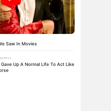
We Saw In Movies
BERRIES
 Gave Up A Normal Life To Act Like
orse