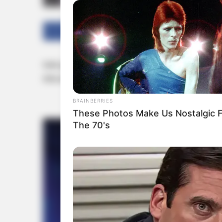
Facebook
Twitter
കൊച്ചി: പാനായിക്കുളം സിമി ക്യാമ്പ് കേസില
ഹൈക്കോടതിയെ സമീപിച്ചു. അപ്പീല്‍ ഫയലില്‍ സ്
BRAINBERRIES
These Photos Make Us Nostalgic 
The 70's