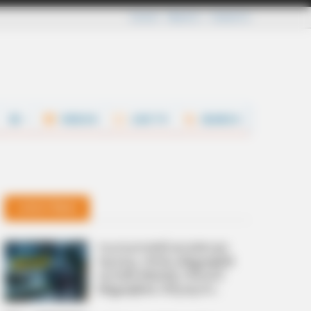
Careers
About Us
Contact Us
VIDEOS
LIVE TV
SEARCH
Latest News
സംസ്ഥാനത്ത് കനത്ത മഴ
തുടരും; വിവിധ ജില്ലകളിൽ
ഓറഞ്ച് അലർട്ട്, നിരവധി
ജില്ലകളിലെ വിദ്യാഭ്യാസ
സ്ഥാപനങ്ങൾക്ക് ഇന്ന് അവധി