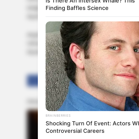
Is There An Intersex Whale? This
തെളിയിക്കുന്നതില്‍ പ്രോസിക്യൂഷന്‍ പരാജയപ്പ
Finding Baffles Science
തുടര്‍ന്നാണ് അപ്പീല്‍ നല്‍കാന്‍ എന്‍ഐഎ തീരു
കുറ്റക്കാരായി കണ്ടെത്തിയ അഞ്ച് പ്രതികളില്‍ രണ്ട
വര്‍ഷവുമായിരുന്നു ശിക്ഷ വിധിച്ചത്. ഗൂഢാലോ
തുടങ്ങിയ വകുപ്പുകളാണ് പ്രതികള്‍ക്കെതിരേ ച
Share
Tweet
BRAINBERRIES
Shocking Turn Of Event: Actors 
Controversial Careers