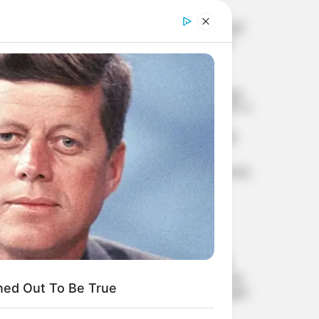
ചരിത്രം കുറിച്ച് അനില്‍
മേനോന്‍; ബഹിരാകാശത്ത്
സ്പേസ് വാക്ക് നടത്തുന്ന
ആദ്യ മലയാളി
3,000 കിലോമീറ്ററിലപ്പുറവും
കൃത്യമായി ലക്ഷ്യം; അഗ്‌നി-4
ബാലിസ്റ്റിക് മിസൈല്‍
വിജയകരമായി പരീക്ഷിച്ച്
ഇന്ത്യ
പശ്ചിമേഷ്യയിലെ സാഹചര്യം
ചര്‍ച്ച ചെയ്ത് മോദി-
നെതന്യാഹു ഫോണ്‍
സംഭാഷണം; ഇന്ത്യ-
ഇസ്രായേല്‍ ബന്ധം കൂടുതല്‍
ശക്തമാക്കാന്‍ ധാരണ
യു.എ.ഇ.യില്‍ നിന്നെന്ന
വ്യാജേന പാകിസ്താനില്‍
നിന്ന് ഈന്തപ്പഴം കടത്താന്‍
ned Out To Be True
ശ്രമം; ?3 കോടിയുടെ ചരക്ക്
ഡി.ആര്‍.ഐ പിടികൂടി