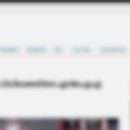
TAINMENT
BUSINESS
LIFE
CULTURE
MATRIMONY
്പ്: വിധിക്കെതിരേ എന്‍ഐഎ