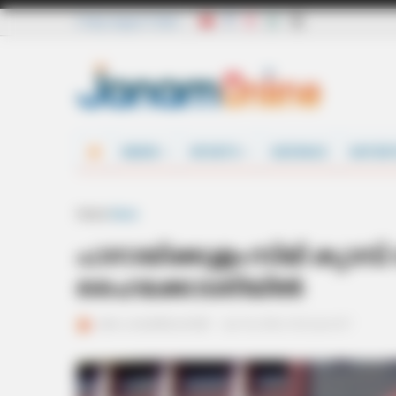
Friday, August 7 2026
NEWS
SPORTS
DEFENCE
ENTER
Home
News
പാനായിക്കുളം സിമി ക്യാമ
ഹൈക്കോടതിയില്‍
ജനം വെബ്‌ഡെസ്ക്
Jan 14, 2016, 10:32 pm IST