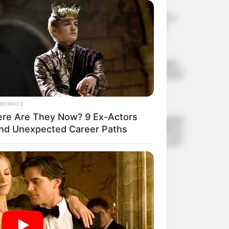
രാജ്യത്ത് ബയോഗ്യാസ്
വിപ്ലവത്തിന് തുടക്കം; 23,731
കോടിയുടെ ‘ഗോവര്‍ധന്‍’
പദ്ധതിക്ക് കേന്ദ്ര
മന്ത്രിസഭയുടെ അംഗീകാരം
വിദ്യാഭ്യാസ സ്ഥാപനങ്ങള്‍ക്ക്
നാളെ അവധി, പരീക്ഷകള്‍ക്ക്
മാറ്റമില്ല
BERRIES
re Are They Now? 9 Ex-Actors
പൂജപ്പുര സെന്‍ട്രല്‍ ജയിലില്‍
nd Unexpected Career Paths
അക്രമം; ജയില്‍ സൂപ്രണ്ടിനെ
മര്‍ദിച്ച് ലഹരി കേസിലെ പ്രതി