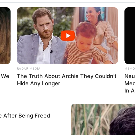
WhatsApp
Telegram
മായി ബന്ധപ്പെട്ട് തിരുവനന്തപുരം നഗരസഭ വിളിച്ച
ിജെപി അംഗങ്ങള്‍ക്കെതിരേ കയ്യേറ്റശ്രമം.
‍ സിപിഎം കൗണ്‍സിലര്‍മാരാണ് തര്‍ക്കത്തിനിടെ
തിര്‍ന്നത്.
RADAR MEDIA
MEMO
t We
The Truth About Archie They Couldn't
Neu
Hide Any Longer
Med
In 
e After Being Freed