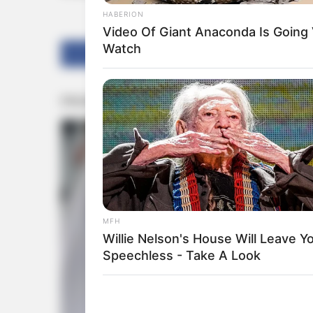
HABERION
Video Of Giant Anaconda Is Going V
Watch
Share
Tweet
MFH
Willie Nelson's House Will Leave Y
Speechless - Take A Look