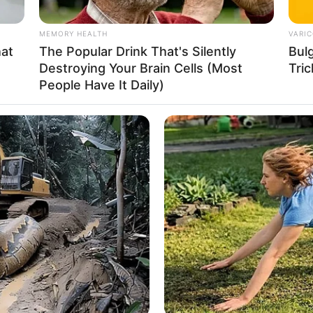
മെന്ന് ബിജെപി അംഗങ്ങള്‍ ഒന്നടങ്കം
MEMORY HEALTH
VARIC
ര്‍ പ്ലാനിനെതിരെ ജനകീയ പ്രതിഷേധം സംഘടിപ്പിച്ച
hat
The Popular Drink That's Silently
Bul
രവര്‍ത്തകര്‍ സംഘടിച്ചെത്തി അക്രമം
Destroying Your Brain Cells (Most
Tric
People Have It Daily)
്ടിക്കാട്ടി. അക്രമത്തിന്റെയും പരിക്കേറ്റ ബിജെപി
റ്ററുകള്‍ ബിജെപി അംഗങ്ങള്‍ ഉയര്‍ത്തിക്കാട്ടി.
എം ശ്രമമെന്ന തലക്കെട്ടോടെയായിരുന്നു
ൗണ്‍സില്‍ യോഗം അലങ്കോലപ്പെടുത്താന്‍ ശ്രമം
ാ അംഗങ്ങളായ വിജയകുമാരി, മിനി, ചിഞ്ചു
തിയുണ്ടായി. തുടര്‍ന്ന് കൗണ്‍സില്‍ ബഹിഷ്‌കരിച്ച
്‍ കുത്തിയിരുന്ന് പ്രതിഷേധിച്ചു.
 നടത്തിയ അക്രമത്തില്‍ ബിജെപി മുന്‍ സംസ്ഥാന
േര്‍ക്ക് പരിക്കേറ്റിരുന്നു.