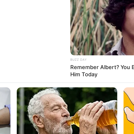
BUZZ DAY
Remember Albert? You B
Him Today
ിയത് തയ്യാറാക്കണമെന്ന് സര്‍ക്കാരിനോട്
ോഗം ചേര്‍ന്നത്. എന്നാല്‍ സിപിഎം അംഗങ്ങളുടെ
ലങ്കോലപ്പെടുകയായിരുന്നു. വിഷയവുമായി ബന്ധപ്പെട്ട
ായിക്കോണത്ത് കഴിഞ്ഞ ദിവസമുണ്ടായ അക്രമം ബിജെപി
ം.ആര്‍ ഗോപനുമാണ് ആസൂത്രണം ചെയ്തതെന്ന
്രശ്‌നങ്ങള്‍ക്ക് വഴിവെച്ചത്.