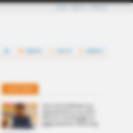
Careers
About Us
Contact Us
VIDEOS
LIVE TV
SEARCH
Latest News
‘ബോംബ് നിര്‍മിക്കാനും
അക്രമത്തിനും പ്രേരണ’;
തീവ്രവാദ ബന്ധമുള്ള 114
ഉള്ളടക്കങ്ങള്‍ നിരോധിച്ച്
മഹാരാഷ്‌ട്ര സര്‍ക്കാര്‍