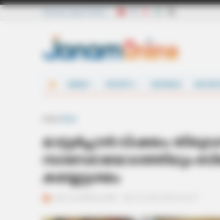
Saturday, August 8 2026
NEWS
SPORTS
DEFENCE
ENTER
Home
News
മാസ്റ്റര്‍പ്ലാന്‍ വിഷയം: തിര
നഗരസഭായോഗത്തിലും ബിജ
കയ്യേറ്റശ്രമം
ജനം വെബ്‌ഡെസ്ക്
Mar 19, 2016, 08:07 pm IST