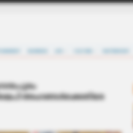
TAINMENT
BUSINESS
LIFE
CULTURE
MATRIMONY
ുവനന്തപുരം
െപി അംഗങ്ങള്‍ക്കെതിരേ