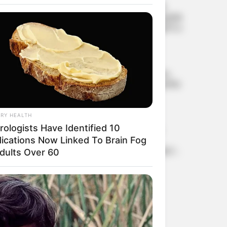
സായ് സുദര്‍ശന്‍ പുറത്ത്;
ശ്രീലങ്കയ്‌ക്കെതിരായ ടെസ്റ്റില്‍
ഇന്ത്യക്ക് വന്‍ തിരിച്ചടി, മൂന്നാം
നമ്പറില്‍ പുതിയ താരം
കരാര്‍ ജീവനക്കാരായ
സ്ത്രീകള്‍ക്കും ഗര്‍ഭപാത്രം
നീക്കം ചെയ്യുന്ന ശസ്ത്രക്രിയ
കഴിഞ്ഞാല്‍ അവധി;
നിര്‍ണായക വിധിയുമായി
കേരള ഹൈക്കോടതി
RY HEALTH
‘അടുത്ത 30 വര്‍ഷം
rologists Have Identified 10
നിര്‍ണായകം’; വികസിത
ഭാരതത്തിന്റെ ദിശ
ications Now Linked To Brain Fog
നിശ്ചയിക്കുക യുവതലമുറ:
Adults Over 60
ഐ.ഐ.ടി. വിദ്യാര്‍ഥികളോട്
പ്രധാനമന്ത്രി