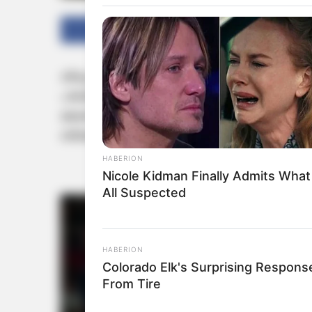
Facebook
Twitter
തിരുവനന്തപുരം: വിവാദമായ മാസ്റ്റര്‍പ്ലാനു
പ്രത്യേകയോഗത്തില്‍ വനിതകള്‍ അടക്കുളള ബ
മേയര്‍ വി.കെ പ്രശാന്തിന്റെ നേതൃത്വത്തില്
ബിജെപി അംഗങ്ങളെ കൈയ്യേറ്റം ചെയ്യാന്‍ മു
HABERION
Nicole Kidman Finally Admits Wha
All Suspected
HABERION
Colorado Elk's Surprising Respons
From Tire