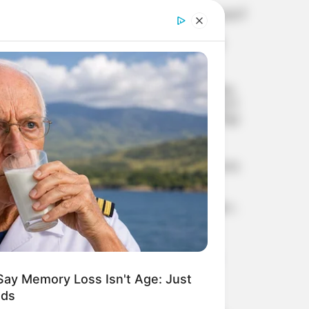
പെരിങ്ങോം സി.ആര്‍.പി.എഫ്
ക്യാമ്പില്‍ ഹെഡ്
കോണ്‍സ്റ്റബിളിനെ മരിച്ച
നിലയില്‍ കണ്ടെത്തി
മെസ്സിയുടെ ഏറ്റവും വലിയ
കരുത്ത് ഇനി ഓര്‍മ; പിതാവ്
ഹോര്‍ഹെ മെസ്സി അന്തരിച്ചു
ഒന്‍പതാം ദിവസവും നിരാശ;
മുതലപ്പൊഴിയില്‍
കാണാതായ
മത്സ്യത്തൊഴിലാളികള്‍ക്കായുള്ള
തെരച്ചില്‍ വീണ്ടും മുടങ്ങി
കോന്നി ആനക്കൂട്ടില്‍
ആനയുടെ ആക്രമണം;
പാപ്പാന് ദാരുണാന്ത്യം
Say Memory Loss Isn't Age: Just
ods