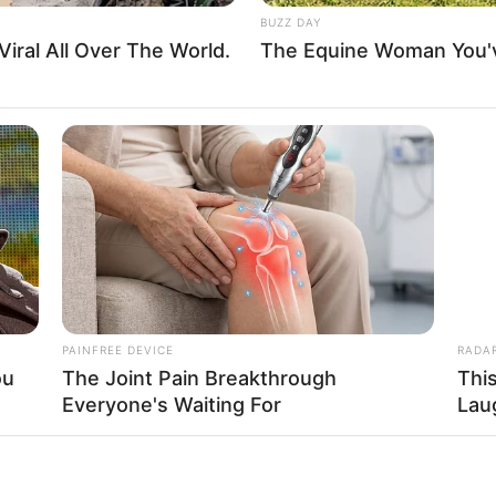
BUZZ DAY
iral All Over The World.
The Equine Woman You'
Send
Share
PAINFREE DEVICE
RADA
ou
The Joint Pain Breakthrough
Thi
Everyone's Waiting For
Lau