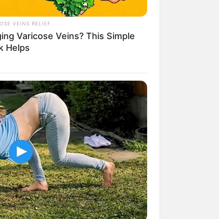
OSE VEINS RELIEF
ging Varicose Veins? This Simple
k Helps