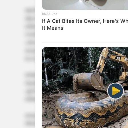
അടിസ്ഥാനരഹിതമായ ആരോപണം പിന്‍വലിക്കണ
BUZZ DAY
ആവശ്യപ്പെട്ടു. കാട്ടായിക്കോണത്ത് മാസ്റ്റ
If A Cat Bites Its Owner, Here's W
ബിജെപി പ്രവര്‍ത്തകര്‍ക്ക് നേരെ സിപിഎം പ്
It Means
നടത്തുകയായിരുന്നെന്നും കൗണ്‍സിലര്‍മാര്‍ ചൂണ
പ്രവര്‍ത്തകരുടെയും ചിത്രങ്ങള്‍ അടങ്ങിയ പോസ്
കാട്ടായിക്കോണത്തെ കണ്ണൂരാക്കാനാണ് സിപി
പോസ്റ്ററുകള്‍.
തര്‍ക്കത്തിനൊടുവില്‍ സിപിഎം അംഗങ്ങള്‍ ക
തുടങ്ങി. മേയറെ തടഞ്ഞ ബിജെപിയുടെ വനിത
എന്നിവരെ മേയര്‍ തന്നെ പിടിച്ചുതള്ളുന്ന സ്ഥി
ബിജെപി അംഗങ്ങള്‍ മേയറുടെ ഓഫീസിന് മുന്നില
കാട്ടായിക്കോണത്ത് കഴിഞ്ഞ ദിവസം സിപിഎം
അദ്ധ്യക്ഷന്‍ വി. മുരളീധരന്‍ അടക്കം മുപ്പതോളം പ