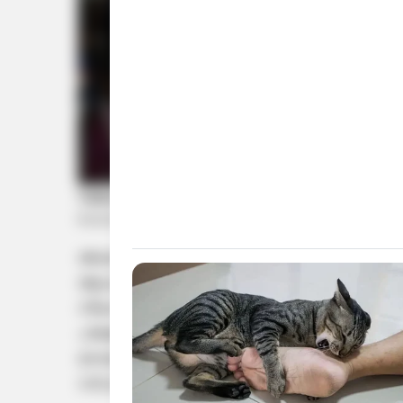
അശാസ്ത്രീയമായ മാസ്റ്റര്‍പ്ലാന്‍ മാറ്റി പുത
ആവശ്യപ്പെടാനാണ് പ്രത്യേക കൗണ്‍സില്‍ യ
നിലവിട്ട പെരുമാറ്റത്തെ തുടര്‍ന്ന് യോഗം അ
പ്രമേയത്തിന്‍മേല്‍ ചര്‍ച്ച നടക്കവേ കാട്ട
നേതാവ് വി. മുരളീധരനും കൗണ്‍സിലര്‍ എ
സിപിഎം അംഗം ശ്രീകുമാറിന്റെ പരാമര്‍ശമാണ് പ