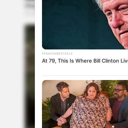
FASHIONBESTSALE
At 79, This Is Where Bill Clinton Li