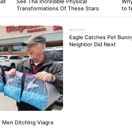
hat
See The Incredible Physical
Why 
Transformations Of These Stars
to f
BUZZ DAY
Eagle Catches Pet Bunn
Neighbor Did Next
 Men Ditching Viagra