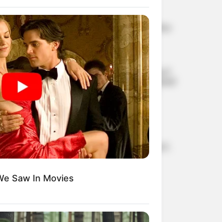
ഫിഫയില്‍
ഇന്‍ഫാന്റിനോയ്‌ക്ക്
കരുത്തായി അര്‍ജന്റീനയും
മെക്സിക്കോയും;
യൂറോപ്യന്‍ എതിര്‍പ്പിനിടെ
പിന്തുണ ശക്തമാകുന്നു
‘എന്റെ കരിയറിന്റെ
വിജയത്തിന് പിന്നില്‍ വിരാട്
കോഹ്ലി’; കോമണ്‍വെല്‍ത്ത്
സ്വര്‍ണത്തിന് പിന്നാലെ
ഹൃദയം തുറന്ന് ഇന്ത്യന്‍
ബോക്‌സര്‍ സാക്ഷി ചൗധരി
സെന്റ് ലൂയിസ് റാപ്പിഡ്
ആന്‍ഡ് ബ്ലിറ്റ്‌സ്
ടൂര്‍ണമെന്റില്‍ കിരീട
നേട്ടവുമായി ഇന്ത്യന്‍ ചെസ്
രാജാവ് പ്രഗ്നനാനന്ദ;
സമ്മാനത്തുക 47 ലക്ഷം രൂപ
We Saw In Movies