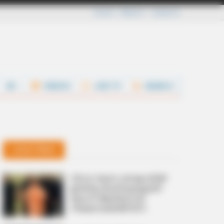
Careers
About Us
Contact Us
VIDEOS
LIVE TV
SEARCH
Latest News
വിവാദ ‘മദ്രസ ശമ്പള ബില്‍’
ഉത്തര്‍പ്രദേശ് മുഖ്യമന്ത്രി
യോഗി ആദിത്യനാഥ്
നിയമസഭയില്‍നിന്ന്
പിന്‍വലിച്ചു