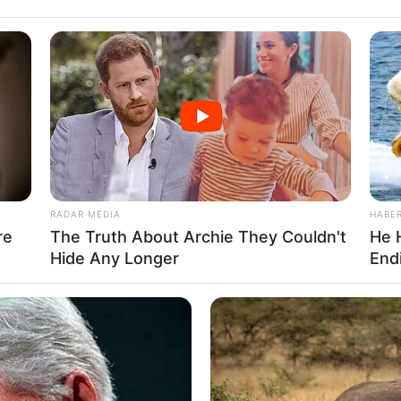
RADAR MEDIA
HABE
re
The Truth About Archie They Couldn't
He 
Hide Any Longer
Endi