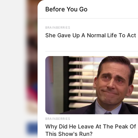
Before You Go
BRAINBERRIES
She Gave Up A Normal Life To Act 
BRAINBERRIES
Why Did He Leave At The Peak Of
Facebook
Twitter
This Show's Run?