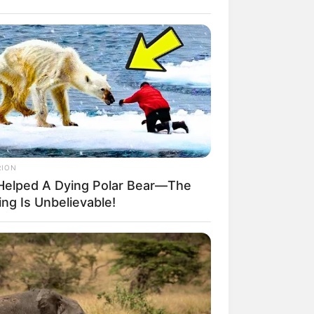
RION
Helped A Dying Polar Bear—The
ng Is Unbelievable!