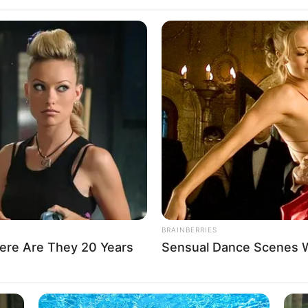
‍.എയുമായ എല്‍ദോസ് കുന്നപ്പിള്ളിയെ
റിൻകര കോടതിയുടേതാണ് ഉത്തരവ്. എല്‍ദോസ്
് കാണിച്ച് പരാതിക്കാരിയായ യുവതി കോടതിയില്‍
യില്‍ മൊഴി രേഖപ്പെടുത്തുന്നതിനിടയിലാണ്
കാരി മൊഴി മാറ്റിയത്. മൊഴി നല്‍കുന്നതിനിടെ
് ആശുപത്രിയിലേക്ക് മാറ്റി. പരാതിക്കാരിക്ക് പുറമെ
ടതിയില്‍ കൂറുമാറിയിരുന്നു. കോടതിയിൽ
ചിട്ടില്ലെന്ന മൊഴി നൽകിയത്.
BRAINBERRIES
ere Are They 20 Years
Sensual Dance Scenes 