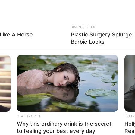
BRAINBERRIES
Like A Horse
Plastic Surgery Splurge
Barbie Looks
CTA FAVORITE
BRAIN
Why this ordinary drink is the secret
Hol
WhatsApp
Telegram
to feeling your best every day
Real