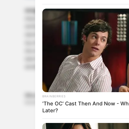
നെയ്യാറ്റിൻകര:
കോണ്‍ഗ്രസ് നേതാവും എം.എല്
ബലാത്സംഗക്കേസില്‍വെറുതെ വിട്ടു.നെയ്യാറ്
തനിക്കെതിരെ പീഡനശ്രമം നടത്തിയിട്ടില്ലെന്ന
മൊഴി മാറ്റിയിരുന്നു . നെയ്യാറ്റിന്‍കര കോടതി
പ്രോസിക്യൂഷനെ പ്രതിരോധത്തിലാക്കി പരാതിക്
ദേഹാസ്വാസ്ഥ്യം അനുഭവപ്പെട്ട യുവതിയെ പിന്നീട
കേസിലെ മറ്റ് മൂന്ന് പ്രധാന സാക്ഷികളും കോ
നേരിട്ടെത്തിയാണ് പരാതിക്കാരി തന്നെ പീഡിപ്പിച്
BRAINBERRIES
'The OC' Cast Then And Now - Wh
Later?