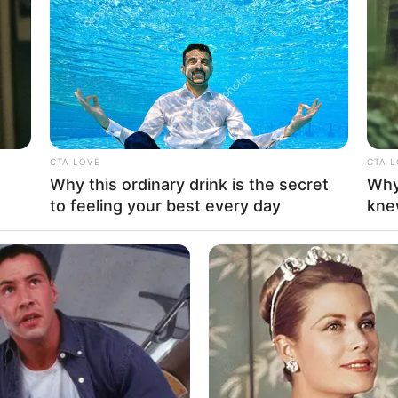
CTA LOVE
CTA 
Why this ordinary drink is the secret
Why
to feeling your best every day
kne
.എല്‍.എ തന്നെ അടിമലത്തുറയിലെ റിസോര്‍ട്ടിലും
ികളില്‍ വെച്ചും പീഡിപ്പിച്ചുവെന്നായിരുന്നു
് വധിക്കാന്‍ ശ്രമിച്ചതായും
സ്ഥാനത്തില്‍ ബലാത്സംഗം, വധശ്രമം തുടങ്ങിയ
ില്ലാ ക്രൈംബ്രാഞ്ച് 2024 മെയ് മാസത്തില്‍