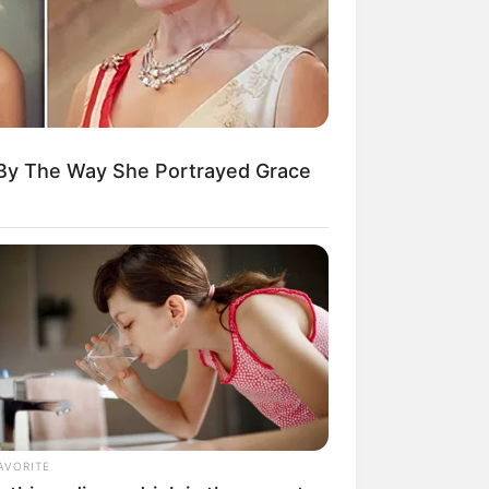
 By The Way She Portrayed Grace
AVORITE