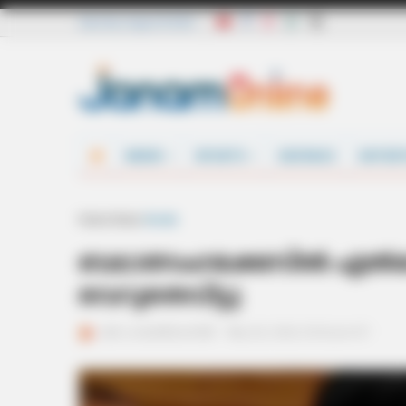
Saturday, August 8 2026
NEWS
SPORTS
DEFENCE
ENTER
Home
News
Kerala
ബലാത്സംഗക്കേസില്‍ എൽദോ
വെറുതെവിട്ടു
ജനം വെബ്‌ഡെസ്ക്
May 26, 2026, 05:42 pm IST