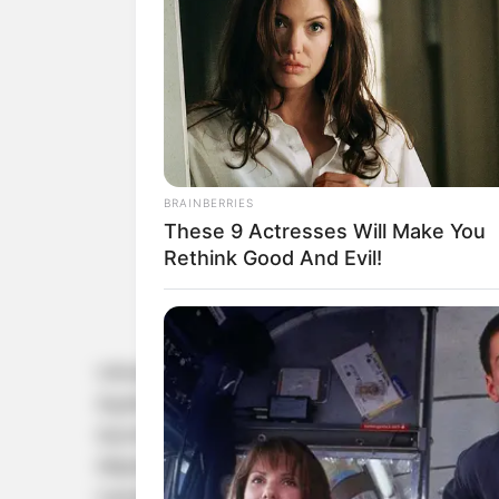
BRAINBERRIES
These 9 Actresses Will Make You
Rethink Good And Evil!
വര്‍ഷങ്ങളായുള്ള പരിചയത്തിന്റെ പേരില്‍ എം
തൃക്കാക്കരയിലെയും കുന്നത്തുനാട്ടിലെയും വസത
യുവതിയുടെ മുന്‍പത്തെ പരാതി. കോവളത്ത് വെച്ച
ആക്ഷേപമുണ്ടായിരുന്നു. ഈ പരാതികളുടെ അടി
ഗുരുതര വകുപ്പുകള്‍ ചുമത്തി തിരുവനന്തപുരം ജ