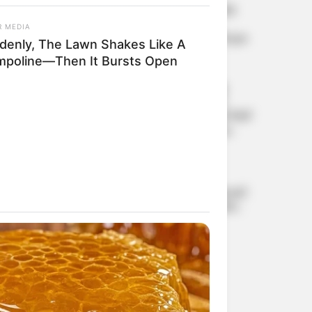
ശബരിമല നെയ്യ് ഇടപാടില്‍
2.27 കോടിയുടെ നഷ്ടം;
R MEDIA
ഉത്തരവാദികളില്‍ നിന്ന് തുക
denly, The Lawn Shakes Like A
ഈടാക്കും, 3465 ലിറ്റര്‍
mpoline—Then It Bursts Open
നെയ്യും കാണാനില്ല
ജെന്‍സി വിദ്യാര്‍ത്ഥികളെ
ചിലര്‍ തെറ്റിദ്ധരിപ്പിക്കാന്‍
ശ്രമിച്ചു; മന്ത്രി സ്ഥാനം തനിക്ക്
ഒരിക്കലും പ്രധാനമായിരുന്നി:
ധര്‍മേന്ദ്ര പ്രധാന്‍
കശ്മീരില്‍ വീണ്ടും
എന്‍ഐഎ നീക്കം;
ജമാഅത്തെ ഇസ്ലാമിയുമായി
ബന്ധമുള്ള ശൃംഖലയെ തേടി
വ്യാപക റെയ്ഡ്