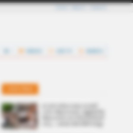
Careers
About Us
Contact Us
VIDEOS
LIVE TV
SEARCH
Latest News
റൊണാള്‍ഡോയെ കാത്ത്
2,000 ആരാധകര്‍ പള്ളിയില്‍;
ആഡംബര കാറിലെത്തിയത്
വധു… പക്ഷേ ജോര്‍ജിനയല്ല!