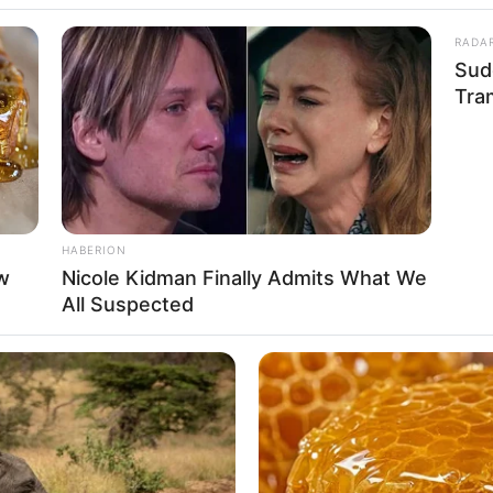
RADA
Sud
WhatsApp
Telegram
Tra
പിടിച്ചെടുത്ത കേസിൽ മൂന്നാം പ്രതിയായ
 വാഴക്കാലയിൽ വീട്ടിൽ മുഹമ്മദ് ഷായുടെ ഭാര്യ
HABERION
w
Nicole Kidman Finally Admits What We
All Suspected