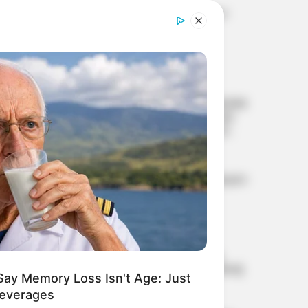
ബാരാമതിയില്‍ പരിശീലന
വിമാനം തകര്‍ന്നു;
ആളപായമില്ല
ലോക അണ്ടര്‍-20
അത്ലറ്റിക്സ് ചാമ്പ്യന്‍ഷിപ്പില്‍
ഇന്ത്യയുടെ ചരിത്രക്കുതിപ്പ്;
ഹൈജമ്പിലും ലോങ്ജമ്പിലും
മെഡല്‍ നേടി ബസന്തും
ഷാഹ്നവാസും
വിവാഹം കഴിഞ്ഞ് ഏഴ്
വര്‍ഷത്തിനുള്ളില്‍ ഭാര്യയുടെ
അസ്വാഭാവിക മരണം;
സ്ത്രീധന പീഡനം
തെളിഞ്ഞാല്‍ ഭര്‍ത്താവിന്
നേരിട്ട് പങ്കുണ്ടെന്ന്
സ്വാതന്ത്ര്യസമര
തെളിയിക്കേണ്ടതില്ലെന്ന്
സേനാനികള്‍ക്ക് ആദരം;
ഹൈക്കോടതി
ക്വിറ്റ് ഇന്ത്യാ പ്രസ്ഥാനത്തിന്റെ
Say Memory Loss Isn't Age: Just
ധീരചരിത്രം ഓര്‍മിപ്പിച്ച്
Beverages
പ്രധാനമന്ത്രി മോദി