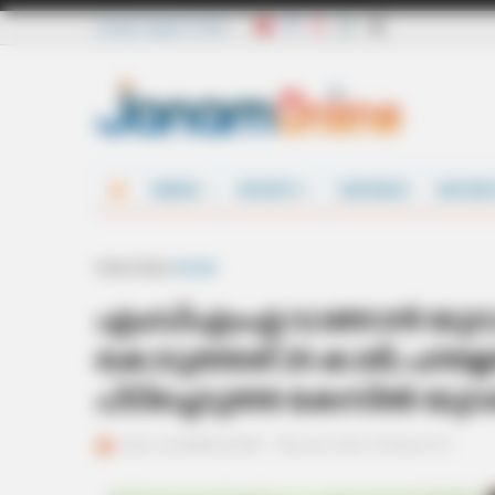
Sunday, August 9 2026
NEWS
SPORTS
DEFENCE
ENTER
Home
News
Kerala
എംഡിഎംഎ വാങ്ങാൻ യുവാക
കൊടുത്തത് 29 കാരി; പന
പിടിച്ചെടുത്ത കേസിൽ യുവത
ജനം വെബ്‌ഡെസ്ക്
May 28, 2026, 03:08 pm IST