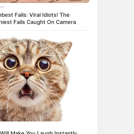
DAY
est Fails: Viral Idiots! The
niest Fails Caught On Camera
Will Make You Laugh Instantly