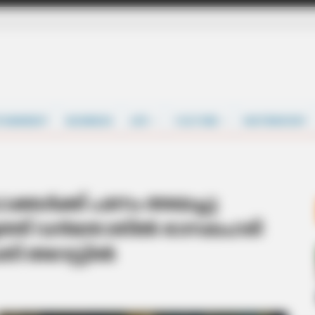
TAINMENT
BUSINESS
LIFE
CULTURE
MATRIMONY
്കൾക്ക് പണം അയച്ചു
്തളത്ത് വൻതോതിൽ രാസലഹരി
ി അറസ്റ്റിൽ