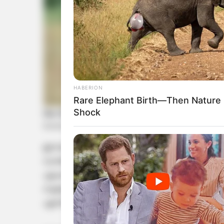
HABERION
Rare Elephant Birth—Then Nature
Shock
ഈ മാസം 15 ന് കച്ചവടത്തിനായി കാറിൽ കടത്തി
ഡാൻസാഫ് ടീമും പന്തളം പോലീസും പിടികൂടിയി
എംഡിഎംഎ പിടിച്ചെടുത്ത രണ്ടാമത്തെ കേസാണ
സ്വദേശി തറയിൽ വീട്ടിൽ ഷംനാദ്, അടൂർ കോട്
എന്നിവരെ പോലീസ് അറസ്റ്റ് ചെയ്ത് റിമാൻഡ് ച