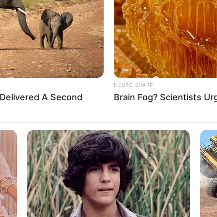
NEURO SHARP
 Delivered A Second
Brain Fog? Scientists Ur
ക്കൊണ്ടുവന്ന 395.296 ഗ്രാം എംഡിഎംഎ ജില്ല
രുന്നു. ജില്ലയിൽ ഏറ്റവും കൂടിയ അളവിൽ
ിത്. കാറിൽ ഉണ്ടായിരുന്ന അടൂർ പാറക്കോട്
ടമുകൾ പാലവിളയിൽ വീട്ടിൽ മുഹമ്മദ് ഷാൻ
െയ്തിരുന്നു.