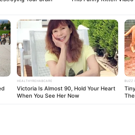
HEALTHYREHABCARE
BUZZ 
ed
Victoria Is Almost 90, Hold Your Heart
Tin
When You See Her Now
The