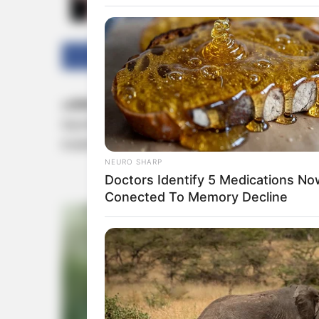
Facebook
Twitter
പത്തനംതിട്ട:
പന്തളത്ത് വൻതോതിൽ എംഡിഎംഎ 
യുവതി അറസ്റ്റിൽ. പന്തളം കടക്കാട് സ്വദേശിനി
ഷെബീന ഖാൻ (29) ആണ് പിടിയിലായത്.
NEURO SHARP
Doctors Identify 5 Medications No
Conected To Memory Decline