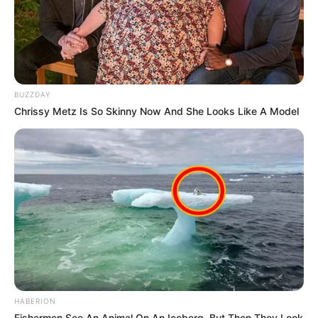
BUZZDAY
Chrissy Metz Is So Skinny Now And She Looks Like A Model
HABERION
Fishermen See An Animal On An Iceberg, But Then They Look