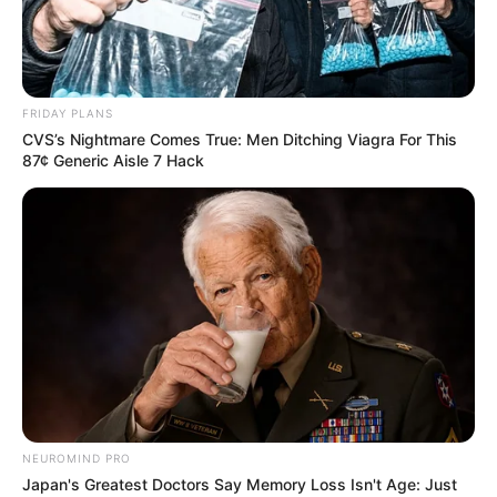
FRIDAY PLANS
CVS’s Nightmare Comes True: Men Ditching Viagra For This
87¢ Generic Aisle 7 Hack
പാലക്കാട് : കേരള സ്റ്റേറ്റ് ഷെഡ്യൂൾഡ് കാസ്റ്റ് &
ഷെഡ്യൂൾഡ് ട്രൈബ് റസിഡൻഷ്യൽ എജ്യൂക്കേഷൻ
സൊസൈറ്റിക്ക് കീഴിലുള്ള പാലക്കാട് മെഡിക്കൽ
കോളേജിലെ നിയമനങ്ങൾ പി എസ് സിക്ക് വിടാൻ
ശുപാർശ . വിജിലൻസ് സംഘം നടത്തിയ മിന്നൽ
പരിശോധനയിൽ ക്രമക്കേടുകൾ ശ്രദ്ധയിൽ
പെട്ടതിനെത്തുടർന്നാണ് നിയമനങ്ങൾ പി എസ്
NEUROMIND PRO
സിക്ക് വിടണമെന്ന് അഡീഷണൽ ചീഫ് സെക്രട്ടറി
Japan's Greatest Doctors Say Memory Loss Isn't Age: Just