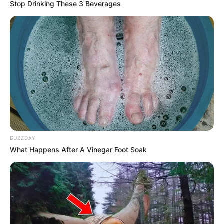
Stop Drinking These 3 Beverages
നിർദ്ദേശം നൽകിയത് .
BUZZDAY
What Happens After A Vinegar Foot Soak
ഇരുന്നൂറോളം ജീവനക്കാരെ നടപടിക്രമങ്ങൾ