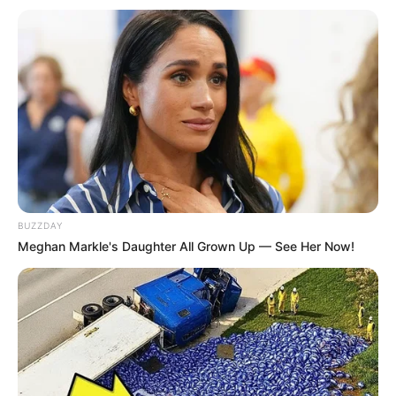
ജി എം ഒ എ ആരോപിച്ചു. ഇതെല്ലാം
വ്യക്തമാക്കിക്കൊണ്ടുള്ള ലഘുലേഖയും സംഘടന
വിതരണം ചെയ്തിരുന്നു
മെഡിക്കൽ കോളേജിലെ നിയമനങ്ങൾ ഇൻസ്റ്റിറ്റ്യൂട്ട്
ഓഫ് മാനേജ്മെന്റ് ഇൻ ഗവണ്മെന്റ് ( IMG ) എന്ന
സ്ഥാപനത്തിന്റെ മേൽ നോട്ടത്തിൽ
നടത്തിയെന്നാണ് ഷാഫി പറമ്പിൽ എം എൽ എ
പറഞ്ഞത് . സർക്കാർ ജീവനക്കാർക്ക്
BUZZDAY
മാനേജ്മെന്റിൽ വിദഗ്‌ദ്ധ പരിശീലനം നൽകുന്ന ഒരു
Meghan Markle's Daughter All Grown Up — See Her Now!
സ്ഥാപനത്തിന് ഗവൺമെന്റ് മെഡിക്കൽ
കോളേജിലെ നിയമനങ്ങൾ എങ്ങനെ നടത്താൻ
കഴിയുമെന്ന് ചോദ്യമുയർന്നിരുന്നു . ഇതുവരെ
നടത്തിയിട്ടുള്ള ഇരുനൂറോളം നിയമനങ്ങളിൽ വൻ
അഴിമതി നടന്നിട്ടുണ്ടെന്ന് ഇതിൽ നിന്നും
വ്യക്തമാകുന്നതായും സുതാര്യമായ അന്വേഷണം