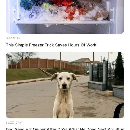
BUZZDAY
This Simple Freezer Trick Saves Hours Of Work!
BUZZ DAY
Dog Sees His Owner After 2 Yrs What He Does Next Will Stun