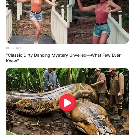
BUZZDAY
“Classic Dirty Dancing Mystery Unveiled—What Few Ever
Knew"