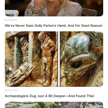
BUZZDAY
We’ve Never Seen Dolly Parton's Hand, And For Good Reason
BUZZ DAY
Archaeologists Dug Just A Bit Deeper—And Found This!