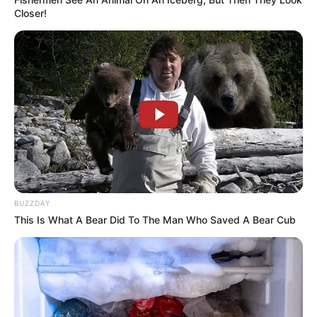
Closer!
BUZZDAY
This Is What A Bear Did To The Man Who Saved A Bear Cub