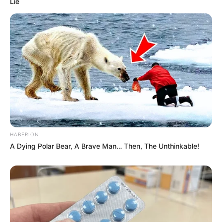
Lie
HABERION
A Dying Polar Bear, A Brave Man… Then, The Unthinkable!