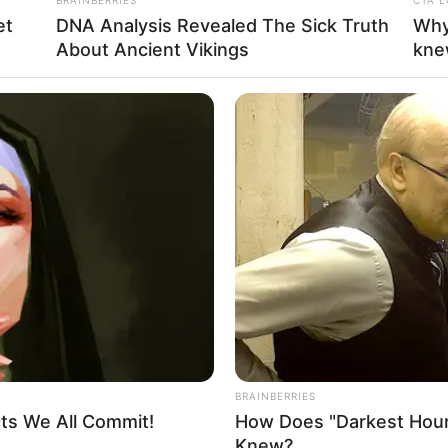
et
DNA Analysis Revealed The Sick Truth
Why
About Ancient Vikings
kne
BRAINBERRIES
cts We All Commit!
How Does "Darkest Hour
Knew?