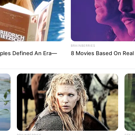
ഏറ്റിട്ടുണ്ട്.
Send
Share
BRAINBERRIES
les Defined An Era—
8 Movies Based On Real 
BRAINBERRIES
CTA 