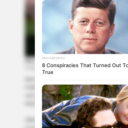
BRAINBERRIES
8 Conspiracies That Turned Out T
True
മൊഗാദിഷു വിമാനത്താവളത്തില്‍ നിന്നും പറന്നു
സഞ്ചരിക്കവേയാണ് സ്ഫോടനം ഉണ്ടായത്. ഉടന്‍ ത
പുറംചട്ടയില്‍ ദ്വാരം ഉണ്ടായിട്ടും വിമാനം സു
കൂടുതല്‍ അപകടങ്ങള്‍ ഒഴിവാക്കി.
വിമാനത്തില്‍ 74 യാത്രക്കാരാണ് ഉണ്ടായിരുന്നത