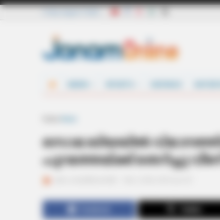
Friday, August 7 2026
NEWS
SPORTS
DEFENCE
ENTER
Home
News
സൊമാലിയയില്‍ വിമാനത്തി
പുറത്തേയ്‌ക്ക് തെറിച്ചു വീണ്
ജനം വെബ്‌ഡെസ്ക്
Feb 3, 2016, 09:51 pm IST
Facebook
Twitter