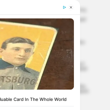
കടലില്‍ പോകരുതെന്ന്
വിവാഹമോചന ഹര്‍ജി
മുന്നറിയിപ്പ്
പിന്‍വലിച്ച് വിജയിയുടെ ഭാര്യ
സംഗീത; കോടതിയില്‍
അറിയിച്ചു, കേസ് തീര്‍പ്പാക്കി
ഫിഫയില്‍
ഇന്‍ഫാന്റിനോയ്‌ക്ക്
കരുത്തായി അര്‍ജന്റീനയും
മെക്സിക്കോയും;
യൂറോപ്യന്‍ എതിര്‍പ്പിനിടെ
പിന്തുണ ശക്തമാകുന്നു
‘എന്റെ കരിയറിന്റെ
വിജയത്തിന് പിന്നില്‍ വിരാട്
കോഹ്ലി’; കോമണ്‍വെല്‍ത്ത്
സ്വര്‍ണത്തിന് പിന്നാലെ
ഹൃദയം തുറന്ന് ഇന്ത്യന്‍
ബോക്‌സര്‍ സാക്ഷി ചൗധരി
ഐടി മുതൽ സാംസ്കാരിക
കൈമാറ്റം വരെ; അമേരിക്കൻ
നഗരങ്ങളുമായി
luable Card In The Whole World
സഹകരണത്തിന്
തിരുവനന്തപുരം;