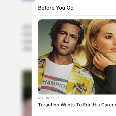
Before You Go
മൊഗാദിഷു: സൊമാലിയയില്‍ വിമാനത്തിനുള്ളിലു
തെറിച്ചുവീണ യാത്രക്കാരന് ദാരുണാന്ത്യം. സ്ഫോ
ദ്വാരത്തിലൂടെയാണ് യാത്രക്കാരന്‍ പുറത്തേയ
വിമാനത്തിലാണ് ദുരന്തമുണ്ടായത്‌.
BRAINBERRIES
Tarantino Wants To End His Career