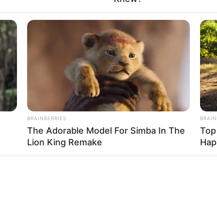
BRAINBERRIES
BRAIN
The Adorable Model For Simba In The
Top
Lion King Remake
Hap