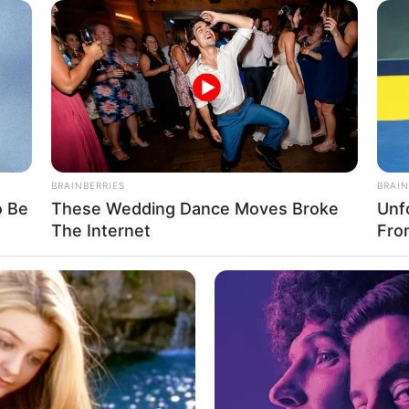
BRAINBERRIES
BRAIN
o Be
These Wedding Dance Moves Broke
Unf
The Internet
Fro
യര്‍ന്ന വിമാനം 10,000 അടി ഉയരത്തില്‍
ന്നെ വിമാനം മൊഗാദിഷുവില്‍ തന്നെ തിരിച്ചിറക്കി.
രക്ഷിതമായി താഴെയിറക്കാന്‍ പൈലറ്റിനു കഴിഞ്ഞത്
്. സ്ഫോടനത്തിന്‍റെ കാരണം വ്യക്തമായിട്ടില്ല.