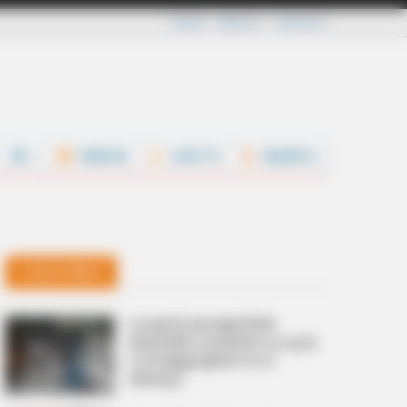
Careers
About Us
Contact Us
VIDEOS
LIVE TV
SEARCH
Latest News
വടക്കന്‍ കേരളത്തില്‍
അതിതീവ്ര മഴയ്‌ക്ക് സാധ്യത;
നാല് ജില്ലകളില്‍ റെഡ്
അലര്‍ട്ട്,
മത്സ്യത്തൊഴിലാളികളോട്