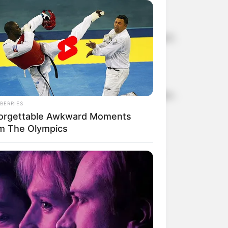
വാഷിങ്ടണിൽ ഇന്ത്യൻ
സെന്റ് ലൂയിസ് റാപ്പിഡ്
എംബസി ഉദ്യോഗസ്ഥരുമായി
ആന്‍ഡ് ബ്ലിറ്റ്‌സ്
മേയർ വി.വി. രാജേഷിന്റെ
ടൂര്‍ണമെന്റില്‍ കിരീട
നിർണായക കൂടിക്കാഴ്ച
നേട്ടവുമായി ഇന്ത്യന്‍ ചെസ്
രാജാവ് പ്രഗ്നനാനന്ദ;
സമ്മാനത്തുക 47 ലക്ഷം രൂപ
പുഴുങ്ങിയ താറാവ് മുട്ട
പൊട്ടിച്ചപ്പോൾ ഉള്ളിൽ
താറാവിൻ കുഞ്ഞ്;
അസാധാരണമായ രൂപവും
രൂക്ഷമായ ദുർഗന്ധവും;
BERRIES
സാമ്പിൾ ശേഖരിച്ച്
orgettable Awkward Moments
എൽഡിഎഫ് കാലത്ത്
ഭക്ഷ്യസുരക്ഷാ വകുപ്പ്
m The Olympics
പി.എസ്.സിയിൽ നടന്ന
ക്രമക്കേടുകൾ
അന്വേഷിക്കാൻ വി. ഡി
സതീശൻ തയ്യാറാകാത്തതിൽ
ദുരൂഹത: കെ. സുരേന്ദ്രൻ