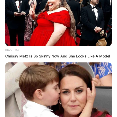
BUZZ DAY
Chrissy Metz Is So Skinny Now And She Looks Like A Model