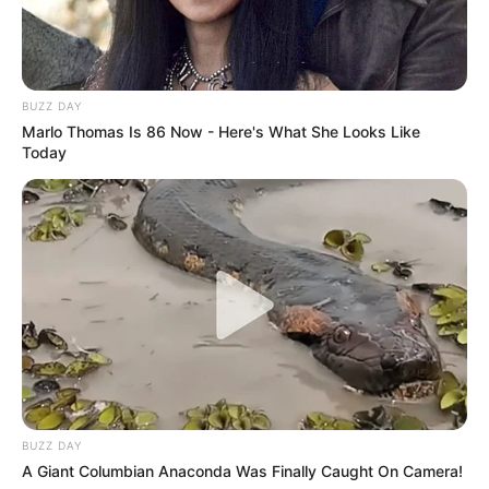
BUZZ DAY
Marlo Thomas Is 86 Now - Here's What She Looks Like
Today
BUZZ DAY
A Giant Columbian Anaconda Was Finally Caught On Camera!