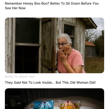
Remember Honey Boo Boo? Better To Sit Down Before You
See Her Now
GOOD TO KNOW THIS
They Said Not To Look Inside... But This Old Woman Did!