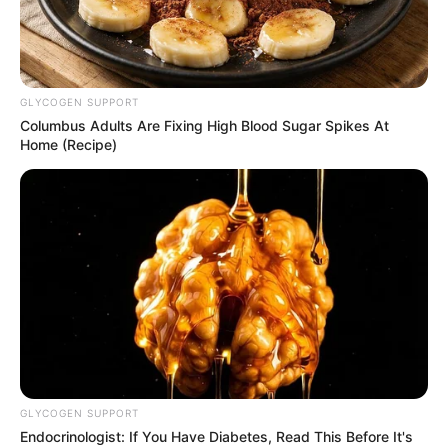
GLYCOGEN SUPPORT
Columbus Adults Are Fixing High Blood Sugar Spikes At
Home (Recipe)
പത്തനംതിട്ട: ആറന്മുള വിമാനത്താവള
നിർമ്മാണത്തിനായി നികത്തിയ വലിയ തോട്ടിലെയും
നീർച്ചാലുകളിലെയും മണ്ണ് നീക്കി പുനഃസ്ഥാപിക്കുന്ന
നടപടി അട്ടിമറിക്കാൻ നീക്കം. മണ്ണ് നീക്കി തോട്
പുന:സ്ഥാപിക്കാനുളള തീരുമാനം ചോദ്യം ചെയ്‍ത്,
GLYCOGEN SUPPORT
സ്ഥലം എംഎൽഎ ശിവദാസൻ നായർ കളക്ടർക്ക്
Endocrinologist: If You Have Diabetes, Read This Before It's