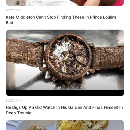
BUZZ DAY
Kate Middleton Can't Stop Finding These In Prince Louis's
Bed
BUZZ DAY
He Digs Up An Old Watch In His Garden And Finds Himself In
Deep Trouble