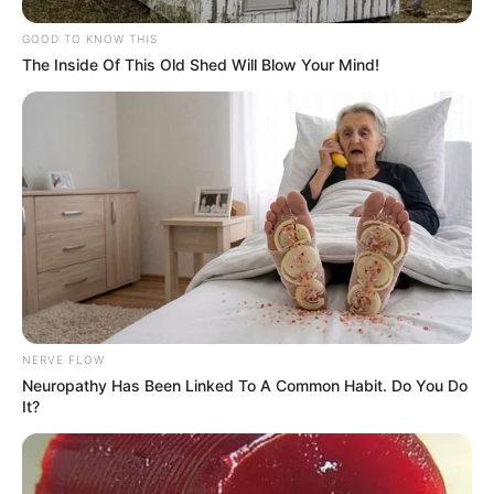
GOOD TO KNOW THIS
The Inside Of This Old Shed Will Blow Your Mind!
NERVE FLOW
Neuropathy Has Been Linked To A Common Habit. Do You Do
It?