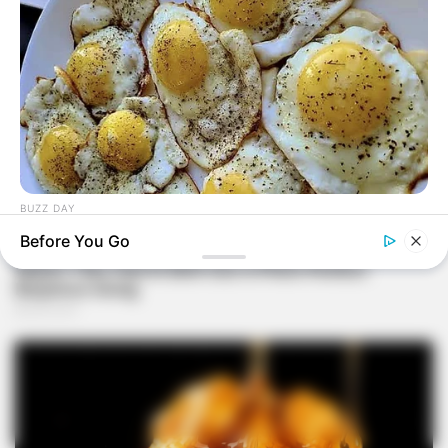
BUZZ DAY
When You Eat Eggs Every Day, This Is What Happens To
Before You Go
Your Body