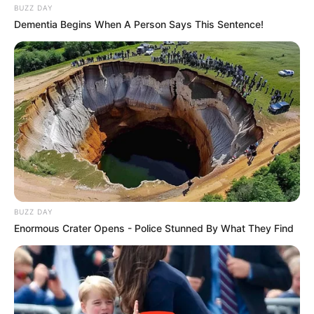
BUZZ DAY
Dementia Begins When A Person Says This Sentence!
BUZZ DAY
Enormous Crater Opens - Police Stunned By What They Find