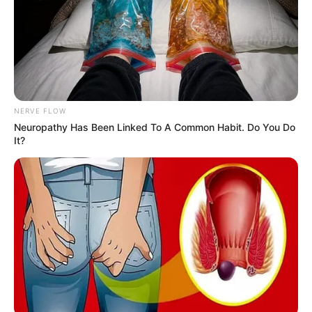
NERVE FLOW
Neuropathy Has Been Linked To A Common Habit. Do You Do
It?