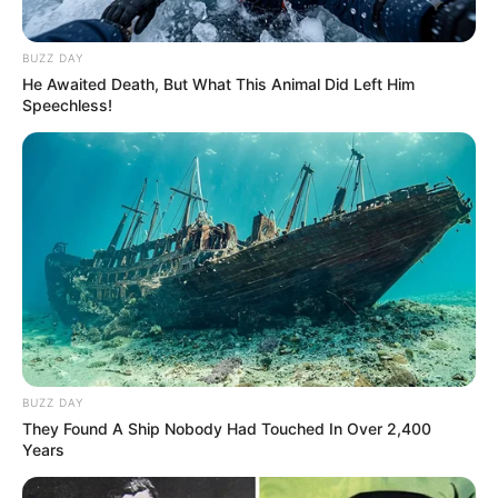
BUZZ DAY
He Awaited Death, But What This Animal Did Left Him
Speechless!
BUZZ DAY
They Found A Ship Nobody Had Touched In Over 2,400
Years