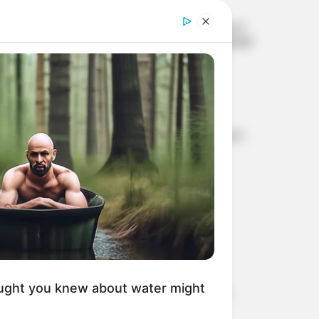
പിന്തുണ ശക്തമാകുന്നു
‘എന്റെ കരിയറിന്റെ
വിജയത്തിന് പിന്നില്‍ വിരാട്
കോഹ്ലി’; കോമണ്‍വെല്‍ത്ത്
സ്വര്‍ണത്തിന് പിന്നാലെ
ഹൃദയം തുറന്ന് ഇന്ത്യന്‍
ബോക്‌സര്‍ സാക്ഷി ചൗധരി
സെന്റ് ലൂയിസ് റാപ്പിഡ്
ആന്‍ഡ് ബ്ലിറ്റ്‌സ്
ടൂര്‍ണമെന്റില്‍ കിരീട
നേട്ടവുമായി ഇന്ത്യന്‍ ചെസ്
രാജാവ് പ്രഗ്നനാനന്ദ;
സമ്മാനത്തുക 47 ലക്ഷം രൂപ
എൽഡിഎഫ് കാലത്ത്
പി.എസ്.സിയിൽ നടന്ന
ക്രമക്കേടുകൾ
അന്വേഷിക്കാൻ വി. ഡി
സതീശൻ തയ്യാറാകാത്തതിൽ
ദുരൂഹത: കെ. സുരേന്ദ്രൻ
കേരളം – കർണാടക –
ലക്ഷദ്വീപ് തീരങ്ങളിൽ
മത്സ്യബന്ധനം പാടില്ല;
ught you knew about water might
മുന്നറിയിപ്പുമായി കേന്ദ്ര
കാലാവസ്ഥ വകുപ്പ്