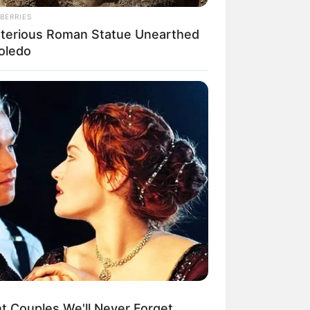
BERRIES
terious Roman Statue Unearthed
Toledo
nt Couples We'll Never Forget