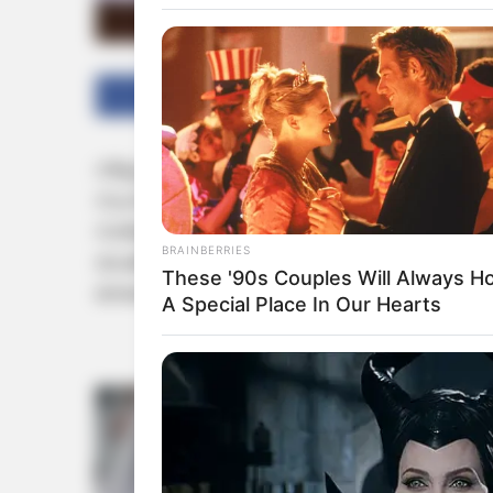
Facebook
Twitter
ന്യൂഡല്‍ഹി: ഇടത്-വലത് മുന്നണികളില്‍ ന
സംസ്ഥാന അദ്ധ്യക്ഷന്‍ കുമ്മനം രാജശേഖരന
സര്‍ക്കാര്‍ സ്വന്തം കീശ വീര്‍പ്പിക്കാനാണ് ശ്
BRAINBERRIES
രാഷ്‌ട്രീയത്തിന്റെ ഭാഗമായിട്ടാണ് കാട്ടായിക്
These '90s Couples Will Always Ho
നേരെ അക്രമം നടന്നതെന്നും കുമ്മനം പറഞ്ഞ
A Special Place In Our Hearts