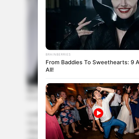
BRAINBERRIES
From Baddies To Sweethearts: 9 A
All!
ഡല്‍ഹിയില്‍ ബിജെപി കേന്ദ്രനേതാക്കളുമായി ന
സംസാരിക്കുകയായിരുന്നു അദ്ദേഹം. ഇരുമുന്നണി
വികസന മുരടിപ്പിനെതിരേ വലിയ അഭിപ്രായം ഉ