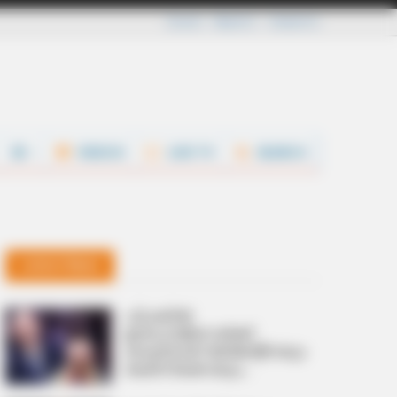
Careers
About Us
Contact Us
VIDEOS
LIVE TV
SEARCH
Latest News
ഫിഫയില്‍
ഇന്‍ഫാന്റിനോയ്‌ക്ക്
കരുത്തായി അര്‍ജന്റീനയും
മെക്സിക്കോയും;
യൂറോപ്യന്‍ എതിര്‍പ്പിനിടെ