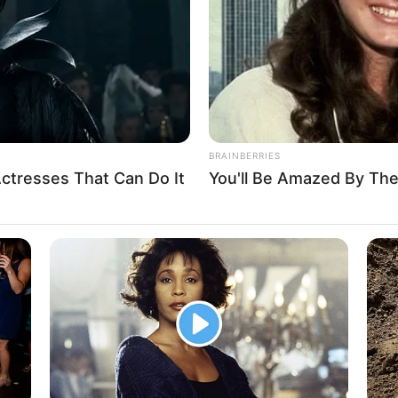
BRAINBERRIES
ctresses That Can Do It
You'll Be Amazed By The
ടത്തിയ ചര്‍ച്ചകള്‍ക്ക് ശേഷം മാദ്ധ്യമങ്ങളോട്
കളും മാറി മാറി ഭരിച്ചിട്ടും കേരളം നേരിടുന്ന
യര്‍ന്നിട്ടുണ്ട്. യുഡിഎഫ് അഞ്ച് കൊല്ലം