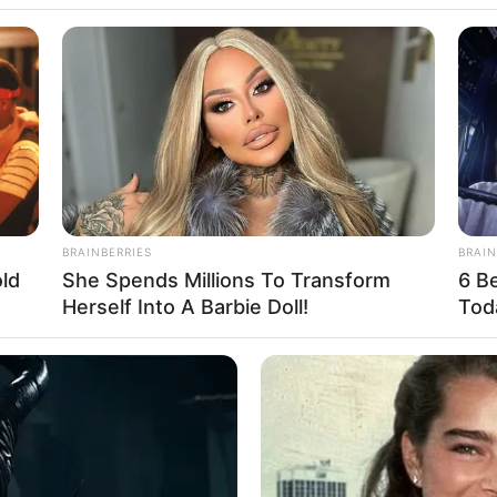
WhatsApp
Telegram
ിന്ന് കേരളം മോചനം ആഗ്രഹിക്കുന്നതായി ബിജെപി
്‍. അഞ്ച് വര്‍ഷം അധികാരത്തിലിരുന്ന യുഡിഎഫ്
രമിച്ചതെന്നും സിപിഎമ്മിന്റെ ഉന്‍മൂലന
BRAINBERRIES
BRAIN
കോണത്ത് ബിജെപി നേതാക്കള്‍ക്കും പ്രവര്‍ത്തകര്‍ക്കും
ld
She Spends Millions To Transform
6 B
ു.
Herself Into A Barbie Doll!
Tod