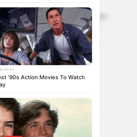
വിസ അപേക്ഷയില്‍
വ്യാജവിവരം; പാക്
ഓള്‍റൗണ്ടര്‍ ഹംസ നാസറിന്
രണ്ട് വര്‍ഷം വിലക്ക്, വന്‍
പിഴയും
പോപ്പുലർ ഫ്രണ്ട് ഭീകരർ
പ്രതികളായ ശ്യാമപ്രസാദ്
വധക്കേസ്: അഡ്വ. പി.
പ്രേമരാജൻ സ്പെഷ്യൽ
പബ്ലിക് പ്രോസിക്യൂട്ടർ
BERRIES
റാങ്ക് ഹോൾഡർമാർക്ക്
est '90s Action Movies To Watch
ഐക്യദാർഢ്യം, നീതി
ലഭിക്കും വരെ സമരം;
ay
പി.എസ്.സി
അട്ടിമറിക്കെതിരെ
യുവമോർച്ചയുടെ
സെക്രട്ടേറിയറ്റ് മാർച്ച്