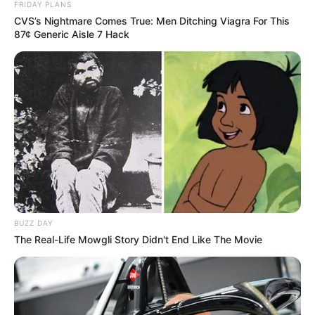
FRIDAY PLANS
CVS’s Nightmare Comes True: Men Ditching Viagra For This
87¢ Generic Aisle 7 Hack
BUZZ DAY
The Real-Life Mowgli Story Didn't End Like The Movie