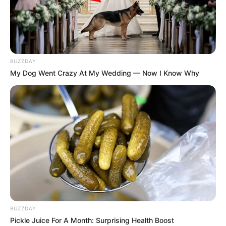
BUZZDAY
My Dog Went Crazy At My Wedding — Now I Know Why
BUZZDAY
Pickle Juice For A Month: Surprising Health Boost