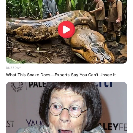
BUZZDAY
What This Snake Does—Experts Say You Can't Unsee It