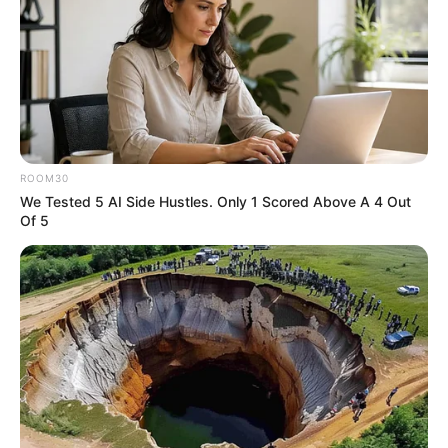
ROOM30
We Tested 5 AI Side Hustles. Only 1 Scored Above A 4 Out
Of 5