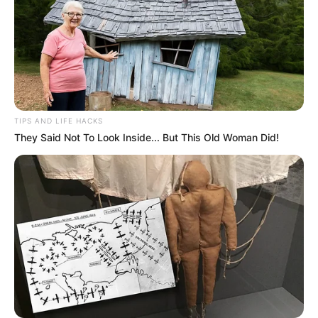
TIPS AND LIFE HACKS
They Said Not To Look Inside... But This Old Woman Did!