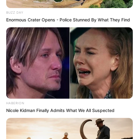
BUZZ DAY
Enormous Crater Opens - Police Stunned By What They Find
HABERION
Nicole Kidman Finally Admits What We All Suspected