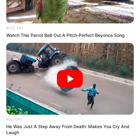
BUZZ DAY
Watch This Parrot Belt Out A Pitch-Perfect Beyonce Song
BUZZDAY
He Was Just A Step Away From Death: Makes You Cry And
Laugh