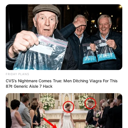
live
|
NEWS
SPORTS
MATRIMONY
ENTERTAINMENT
Home
News
റിപ്പബ്ലിക് ദിനാഘോഷം; ഡല്‍ഹി
ശക്തമായ സുരക്ഷയില്‍
FRIDAY PLANS
CVS’s Nightmare Comes True: Men Ditching Viagra For This
87¢ Generic Aisle 7 Hack
ജനം വെബ്‌ഡെസ്ക്
Jan 16, 2016, 07:10 am IST