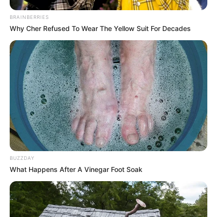
BRAINBERRIES
Why Cher Refused To Wear The Yellow Suit For Decades
BUZZDAY
What Happens After A Vinegar Foot Soak