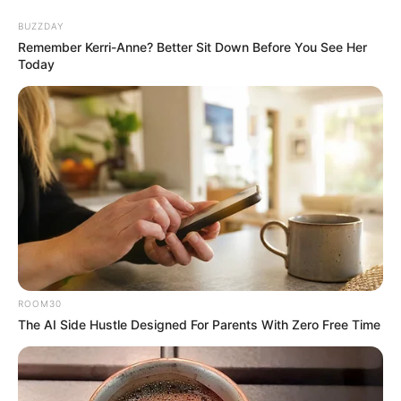
BUZZDAY
Remember Kerri-Anne? Better Sit Down Before You See Her
Today
ROOM30
The AI Side Hustle Designed For Parents With Zero Free Time