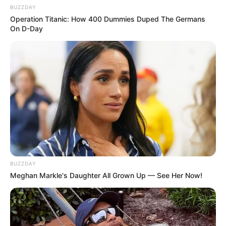
BUZZDAY
Operation Titanic: How 400 Dummies Duped The Germans
On D-Day
BUZZDAY
Meghan Markle's Daughter All Grown Up — See Her Now!