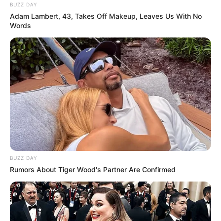
BUZZ DAY
Adam Lambert, 43, Takes Off Makeup, Leaves Us With No
Words
BUZZ DAY
Rumors About Tiger Wood's Partner Are Confirmed