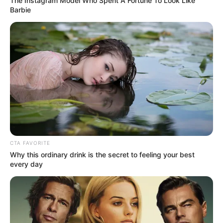
The Instagram Model Who Spent A Fortune To Look Like
സാദ്ധ്യതയുണ്ടെന്ന് ദേശീയ സമുദ്രസ്ഥിതി പഠന
Barbie
ഗവേഷണ കേന്ദ്രം അറിയിച്ചു.
കന്യാകുമാരി തീരത്ത് കള്ളക്കടൽ
പ്രതിഭാസത്തിന്റെ ഭാഗമായി ഇന്ന് (16/03/2026) രാത്രി
08.30 വരെ 1.2 മുതൽ 1.3 മീറ്റർ വരെ ഉയർന്ന
തിരമാലകൾ കാരണം കടലാക്രമണത്തിന്
സാധ്യതയുണ്ടെന്ന് ദേശീയ സമുദ്രസ്ഥിതിപഠന
ഗവേഷണ കേന്ദ്രം അറിയിച്ചു.
കടലാക്രമണത്തിന് സാദ്ധ്യതയുള്ളതിനാൽ
മത്സ്യത്തൊഴിലാളികളും തീരദേശവാസികളും
CTA FAVORITE
ജാഗ്രത പാലിയ്‌ക്കുക.
Why this ordinary drink is the secret to feeling your best
മുന്നറിയിപ്പ് പിൻവലിക്കുന്നത് വരെ ബീച്ചുകൾ
every day
കേന്ദ്രീകരിച്ചുള്ള വിനോദസഞ്ചാരം ഉൾപ്പെടെയുള്ള
എല്ലാ പ്രവർത്തനങ്ങളും പൂർണ്ണമായി
ഒഴിവാക്കേണ്ടതാണ്.