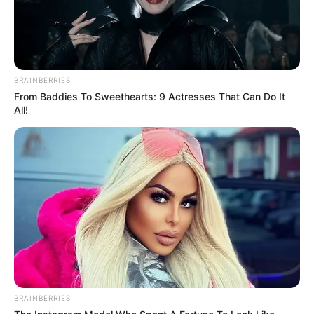
BRAINBERRIES
From Baddies To Sweethearts: 9 Actresses That Can Do It
All!
കള്ളക്കടൽ ജാഗ്രത നിർദേശം
കള്ളക്കടൽ പ്രതിഭാസത്തിന്റെ ഭാഗമായി
തിരുവനന്തപുരം (കാപ്പിൽ മുതൽ പൊഴിയൂർ വരെ)
ജില്ലയിലെ തീരങ്ങളിൽ ഇന്ന് (16/03/2026) രാത്രി 08.30
വരെയും; കൊല്ലം (ആലപ്പാട്ട് മുതൽ ഇടവ വരെ)
ജില്ലയിലെ തീരങ്ങളിൽ നാളെ (17/03/2026) രാത്രി 11.30
വരെയും 0.8 മുതൽ 1.0 മീറ്റർ വരെ ഉയർന്ന
തിരമാലകൾ കാരണം കടലാക്രമണത്തിന്
BRAINBERRIES