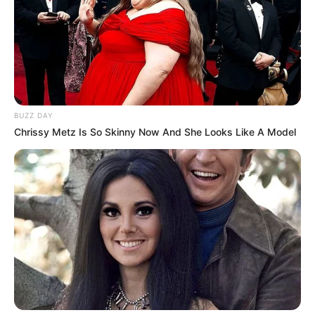
BUZZ DAY
Chrissy Metz Is So Skinny Now And She Looks Like A Model