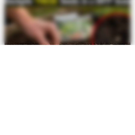
BUZZ DAY
The Secret Hidden In Your Birth Date: Your Past Life!