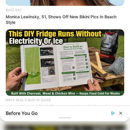
BUZZ DAY
Monica Lewinsky, 51, Shows Off New Bikini Pics In Beach
Style
NAVY SEAL'S BUG IN GUIDE
Navy SEAL: How To Refrigerate Your Food During A Blackout
Before You Go