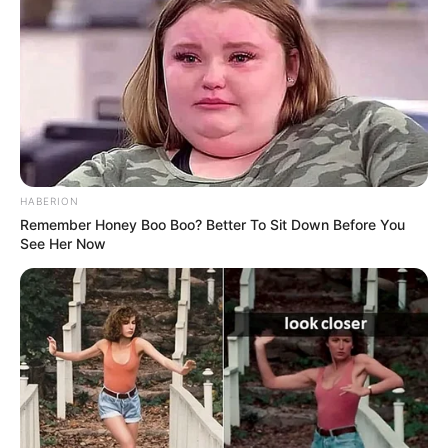
HABERION
Remember Honey Boo Boo? Better To Sit Down Before You
See Her Now
അഞ്ചരക്കണ്ടി മെഡിക്കൽ കോളേജിലെ
അധ്യാപകരിൽ നിന്നും ജാതി വിവേചനത്തിന്റെ
പേരിലും നിറത്തിന്റെ പേരിലും
അധിക്ഷേപിക്കപ്പെട്ടതിനാലാണ് ഒന്നാംവർഷ
വിദ്യാർഥിയായ നിതിൻ രാജ് ആത്മഹത്യ ചെയ്തത്,
നിതിന്റെ രക്ഷിതാക്കളേയും ഇതേ അധ്യാപകർ
അധിക്ഷേപിച്ചിരുന്നു.