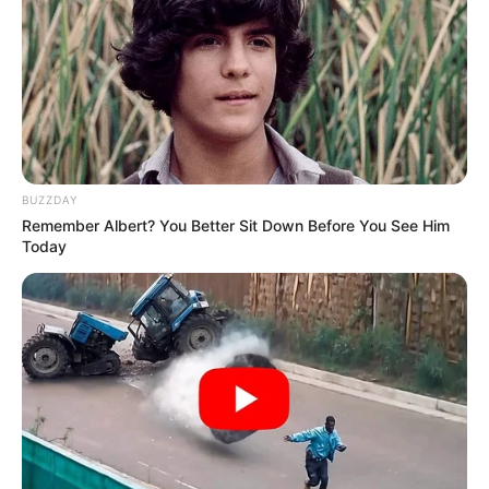
BUZZDAY
Remember Albert? You Better Sit Down Before You See Him
Today
കണ്ണൂർ:
അഞ്ചരക്കണ്ടി മെഡിക്കൽ കോളേജിലെ
ബിഡിഎസ് വിദ്യാർത്ഥിയായ തിരുവനന്തപുരം
സ്വദേശി നിതിൻ രാജിന്റെ ആത്മഹത്യയിൽ സമഗ്ര
അന്വേഷണം വേണമെന്നും കുറ്റക്കാർക്കെതിരെ