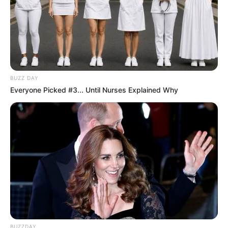
BUZZ DAY
Everyone Picked #3... Until Nurses Explained Why
BUZZDAY