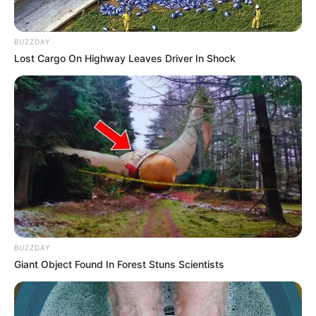
BUZZDAY
Lost Cargo On Highway Leaves Driver In Shock
BUZZDAY
Giant Object Found In Forest Stuns Scientists