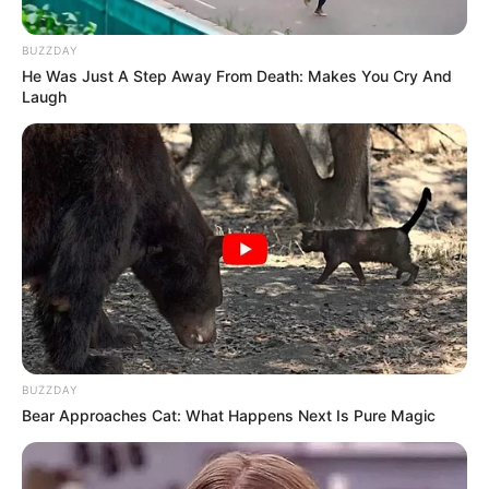
കർശന നടപടി ഉണ്ടാവണമെന്നും എബിവിപി ദേശീയ
നിർവാഹക സമിതി അംഗം കല്യാണി ചന്ദ്രൻ.
BUZZDAY
He Was Just A Step Away From Death: Makes You Cry And
Laugh
BUZZDAY
Bear Approaches Cat: What Happens Next Is Pure Magic