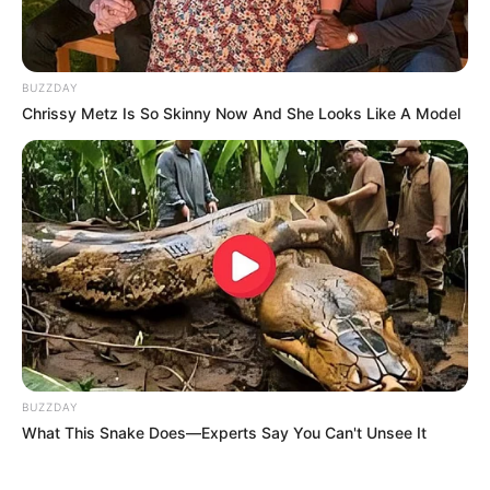
BUZZDAY
Chrissy Metz Is So Skinny Now And She Looks Like A Model
BUZZDAY
What This Snake Does—Experts Say You Can't Unsee It