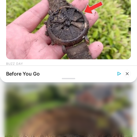
BUZZ DAY
He Digs Up An Old Watch In His Garden And Finds Himself In
Before You Go
Deep Trouble