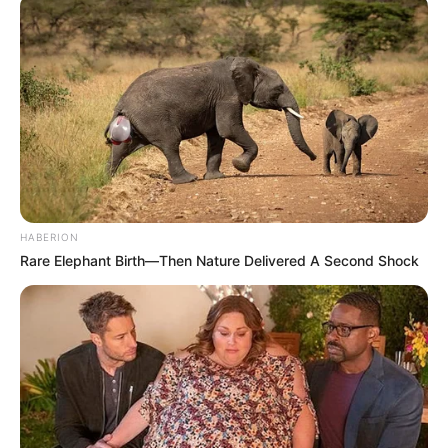
നിന്നും സസ്പെൻഡ് ചെയ്തിരിക്കുന്നതിലൂടെ
മാത്രം നിധിന് നീതി ലഭിക്കുകയില്ല, ഇതിൽ
സമഗ്രമായ അന്വേഷണവും കർശന നടപടിയും
അനിവാര്യമാണെന്നും അദ്ദേഹം പ്രസ്താവനയിൽ
കൂട്ടിച്ചേർത്തു.
Tags:
BDS Student death
HABERION
Rare Elephant Birth—Then Nature Delivered A Second Shock