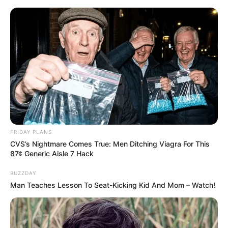
live
|
NEWS
SPORTS
MATRIMONY
ENTERTAINMENT
Home
News
Kerala
അഞ്ചരക്കണ്ടി മെഡിക്കൽ
കോളജിലെ ബിഡിഎസ്
FRIDAY PLANS
CVS’s Nightmare Comes True: Men Ditching Viagra For This
വിദ്യാർത്ഥി ജീവനൊടുക്കിയ
87¢ Generic Aisle 7 Hack
സംഭവത്തിൽ സമഗ്ര
BUZZDAY
Man Teaches Lesson To Seat-Kicking Kid And Mom – Watch!
അന്വേഷണം വേണം: എബിവിപി
ജനം വെബ്‌ഡെസ്ക്
Apr 12, 2026, 11:52 am IST