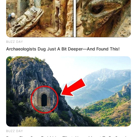
BUZZ DAY
Archaeologists Dug Just A Bit Deeper—And Found This!
BUZZ DAY