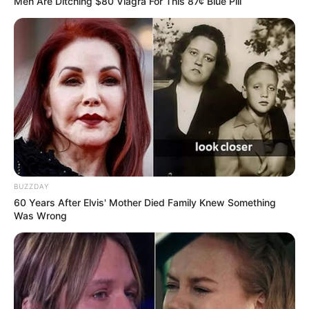
Men Are Ditching $80 Viagra For This 87¢ Blue Pill
BUZZDAY
60 Years After Elvis' Mother Died Family Knew Something
Was Wrong