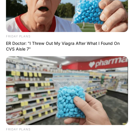
FRIDAY PLANS
ER Doctor: "I Threw Out My Viagra After What I Found On
CVS Aisle 7"
FRIDAY PLANS