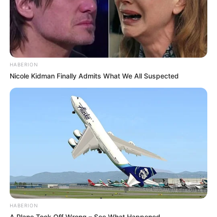
HABERION
Nicole Kidman Finally Admits What We All Suspected
HABERION
A Plane Took Off Wrong – See What Happened