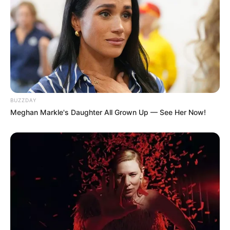
BUZZDAY
Meghan Markle's Daughter All Grown Up — See Her Now!