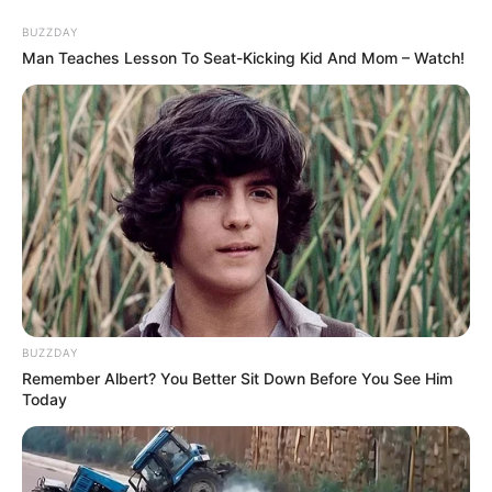
BUZZDAY
Man Teaches Lesson To Seat-Kicking Kid And Mom – Watch!
live
|
NEWS
SPORTS
MATRIMONY
ENTERTAINMENT
Home
News
Kerala
ഭാരതീയ വിചാരകേന്ദ്രം
‘പൂര്‍ണം’: വിദ്യാര്‍ത്ഥികള്‍ക്ക്
ദ്വിദിന പഠന പരിപാടി
BUZZDAY
Remember Albert? You Better Sit Down Before You See Him
ജനം വെബ്‌ഡെസ്ക്
May 2, 2026, 07:41 pm IST
Today