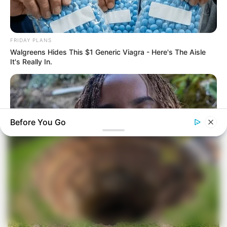
FRIDAY PLANS
Walgreens Hides This $1 Generic Viagra - Here's The Aisle
It's Really In.
Before You Go
BUZZDAY
Malia Obama's Transformation Is A Sight To See