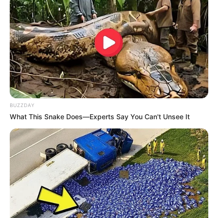
BUZZDAY
What This Snake Does—Experts Say You Can't Unsee It