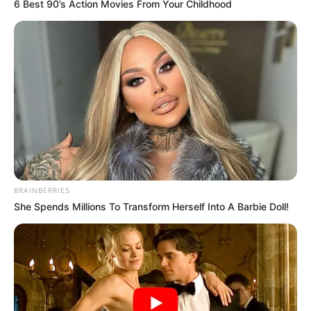
6 Best 90’s Action Movies From Your Childhood
BRAINBERRIES
She Spends Millions To Transform Herself Into A Barbie Doll!