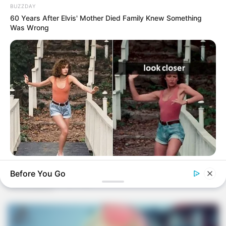
BUZZDAY
60 Years After Elvis' Mother Died Family Knew Something
Was Wrong
BUZZDAY
Before You Go
“Classic Dirty Dancing Mystery Unveiled—What Few Ever
Knew"