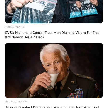
FRIDAY PLANS
CVS’s Nightmare Comes True: Men Ditching Viagra For This
87¢ Generic Aisle 7 Hack
NEUROMIND PRO
Japan's Greatest Doctors Say Memory Loss Isn't Age: Just