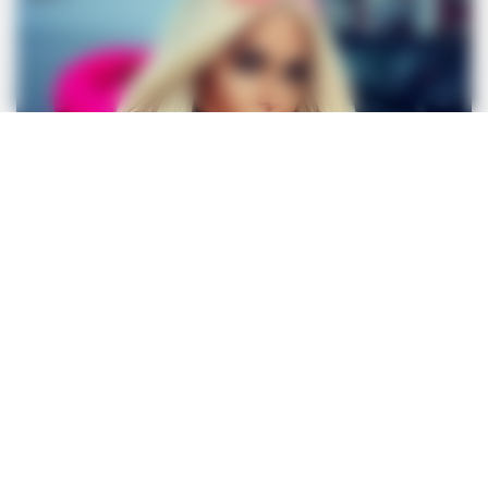
BUZZDAY
Chrissy Metz Is So Skinny Now And She Looks Like A Model