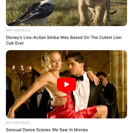
BRAINBERRIES
Disney’s Live-Action Simba Was Based On The Cutest Lion
Cub Ever
കൊച്ചി:
കൊച്ചി നഗരമധ്യത്തിൽ വിദ്യാർഥിനികളെ
വളഞ്ഞിട്ടാക്രമിച്ച കേസിൽ മുഖ്യപ്രതി പിടിയിൽ.
മുഖ്യപ്രതിയും സെക്‌സ്‌ റാക്കറ്റ്‌ കണ്ണിയുമായ
പാലക്കാട്‌ മണ്ണാർക്കാട്‌ പുല്ലശ്ശേരി പെരുമണ്ണിൽ
വീട്ടിൽ പി അക്‌ബർ അലി (29)യെയാണ്‌ നോർത്ത്‌
പൊലീസ്‌ ചെർപ്പുളശ്ശേരിയിൽ നിന്ന്‌ പിടികൂടിയത്‌.
BRAINBERRIES
സംഭവത്തിന് ശേഷം അഞ്ചുദിവസം കഴിഞ്ഞാണ്
Sensual Dance Scenes We Saw In Movies