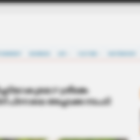
TAINMENT
BUSINESS
LIFE
CULTURE
MATRIMONY
്ചടിയാകുമോ? ശ്രീലങ്ക
ന് പിന്നാലെ അച്ചടക്ക നടപടി