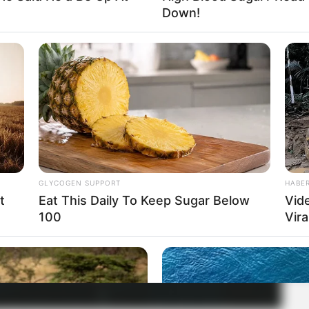
Down!
GLYCOGEN SUPPORT
HABE
t
Eat This Daily To Keep Sugar Below
Vid
100
Vira