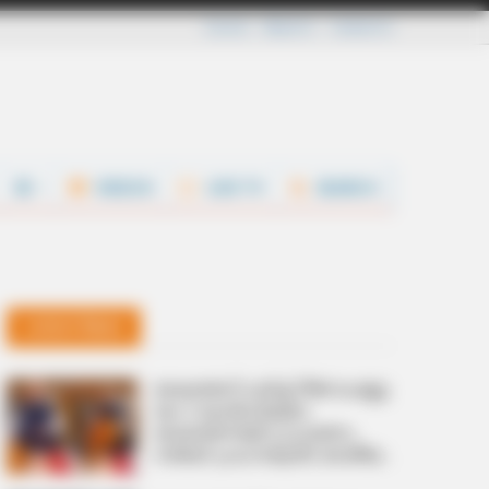
Careers
About Us
Contact Us
VIDEOS
LIVE TV
SEARCH
Latest News
കൈത്തറി ധരിച്ച് റീൽ ചെയ്യൂ;
Gen Z ട്രെൻഡിലൂടെ
കൈത്തറിക്ക് പ്രചാരണം
നൽകി പ്രധാനമന്ത്രി; ദേശീയ
കൈത്തറി