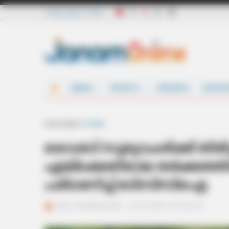
Friday, August 7 2026
NEWS
SPORTS
DEFENCE
ENTER
Home
Sports
Cricket
വൈഭവ് സൂര്യവംശിക്ക് തിരിച
എയ്‌ക്കെതിരായ തര്‍ക്കത്തി
പരിഗണിച്ച് ബിസിസിഐ
ജനം വെബ്‌ഡെസ്ക്
Jun 19, 2026, 03:15 pm IST