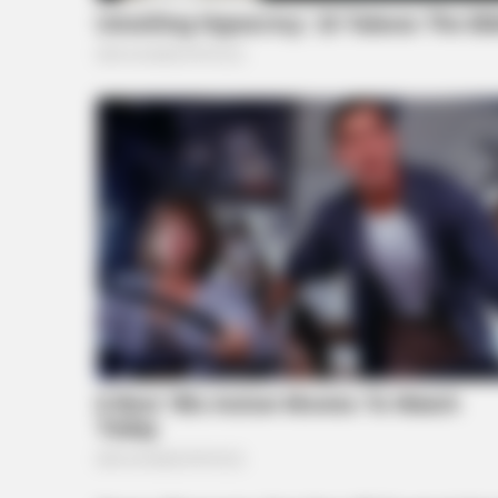
HABERION
Rare Elephant Birth—Then Nature
Shock