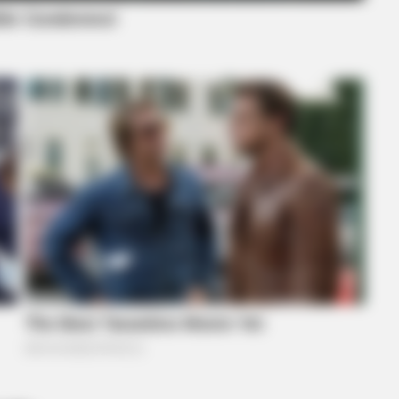
BUZZDAY
 Delivered A Second
Mystery Unveiled! Shock
Exposed