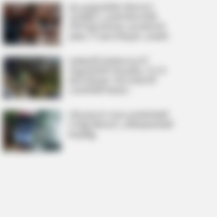
ശക്തമാക്കാന്‍ ധാരണ
യു.എ.ഇ.യില്‍ നിന്നെന്ന
വ്യാജേന പാകിസ്താനില്‍
നിന്ന് ഈന്തപ്പഴം കടത്താന്‍
ശ്രമം; ?3 കോടിയുടെ ചരക്ക്
ഡി.ആര്‍.ഐ പിടികൂടി
രാജ്യത്ത് ബയോഗ്യാസ്
വിപ്ലവത്തിന് തുടക്കം; 23,731
കോടിയുടെ ‘ഗോവര്‍ധന്‍’
പദ്ധതിക്ക് കേന്ദ്ര
മന്ത്രിസഭയുടെ അംഗീകാരം
വിദ്യാഭ്യാസ സ്ഥാപനങ്ങള്‍ക്ക്
നാളെ അവധി, പരീക്ഷകള്‍ക്ക്
മാറ്റമില്ല