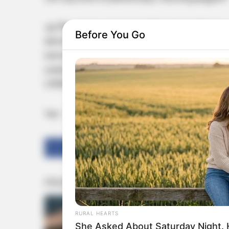
എ ടീമുകളുടെ മത്സരമായതിനാല്‍ അന്തിമ നടപടി സ്വ
Before You Go
ബോര്‍ഡുകളാണ്. ശ്രീലങ്ക ക്രിക്കറ്റ് സ്വന്തം താ
വൈഭവ് സൂര്യവംശിക്കും തിലക് വര്‍മ്മയ്‌ക്
ശ്രദ്ധേയമാകും. അതേസമയം, അഫ്ഗാനിസ്ഥാന്‍ എയ
സീരീസ് ഫൈനലില്‍ പ്രവേശിച്ചിട്ടുണ്ട്.
Tags:
bcci
vibhav sooryvanshi
dicplinery action
Share
Tweet
RURAL HEARTS
She Asked About Saturday Night. 