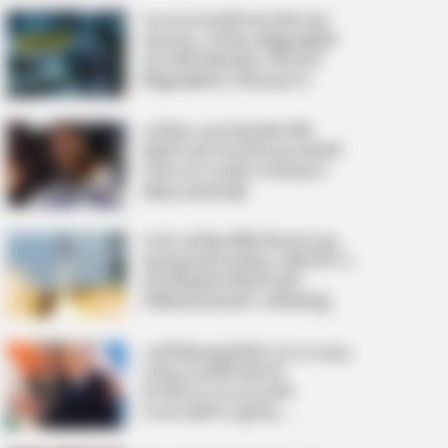
ദിനത്തിൽഇൻസ്റ്റഗ്രാമിൽ
സംസ്ഥാനത്ത് കനത്ത മഴ
വൈറലായി മോദിയുടെ GRWM
തുടരും; വിവിധ ജില്ലകളിൽ
വീഡിയോ
ഓറഞ്ച് അലർട്ട്, നിരവധി
ജില്ലകളിലെ വിദ്യാഭ്യാസ
സ്ഥാപനങ്ങൾക്ക് ഇന്ന് അവധി
ചരിത്രം കുറിച്ച് അനില്‍
മേനോന്‍; ബഹിരാകാശത്ത്
സ്പേസ് വാക്ക് നടത്തുന്ന
ആദ്യ മലയാളി
3,000 കിലോമീറ്ററിലപ്പുറവും
കൃത്യമായി ലക്ഷ്യം; അഗ്‌നി-4
ബാലിസ്റ്റിക് മിസൈല്‍
വിജയകരമായി പരീക്ഷിച്ച്
ഇന്ത്യ
പശ്ചിമേഷ്യയിലെ സാഹചര്യം
ചര്‍ച്ച ചെയ്ത് മോദി-
നെതന്യാഹു ഫോണ്‍
സംഭാഷണം; ഇന്ത്യ-
ഇസ്രായേല്‍ ബന്ധം കൂടുതല്‍