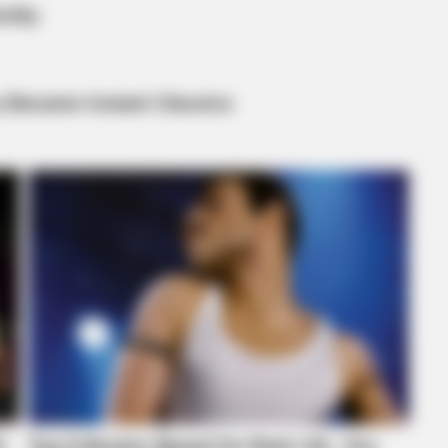
RADAR MEDIA
VARIC
e
This Cat Video Is So Funny, People
Bul
Can't Stop Laughing
Tric