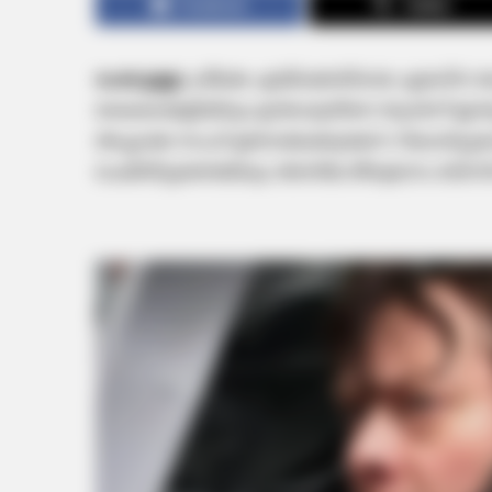
Facebook
Twitter
ദംബുള്ള:
ശ്രീലങ്ക എയ്‌ക്കെതിരായ ഏകദിന ട്
കൈയാങ്കളിയിലും ഉള്‍പ്പെട്ടതിനെ തുടര്‍ന്ന് 
അച്ചടക്ക നടപടി ഉണ്ടായേക്കുമെന്ന റിപ്പോര്‍ട്ടുക
ചെയ്തിട്ടുണ്ടെങ്കിലും അന്തിമ തീരുമാനം ബി