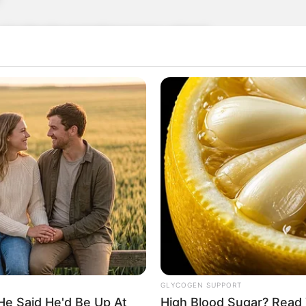
ീകരിക്കേണ്ടത് ബന്ധപ്പെട്ട ക്രിക്കറ്റ്
രങ്ങള്‍ക്കെതിരെ നടപടി സ്വീകരിച്ച സാഹചര്യത്തില്‍,
കുമെതിരെ ബിസിസിഐ എന്ത് തീരുമാനമെടുക്കുമെന്നത്
െ 101 റണ്‍സിന് തോല്‍പ്പിച്ച ഇന്ത്യ എ ട്രൈ
Send
Share
GLYCOGEN SUPPORT
He Said He'd Be Up At
High Blood Sugar? Read 