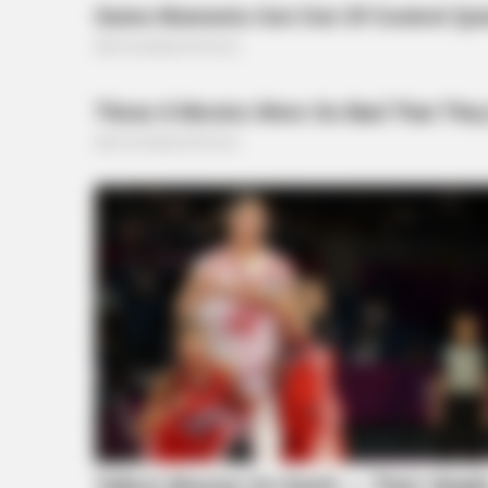
HABERION
He Helped A Dying Polar Bear—Th
Ending Is Unbelievable!