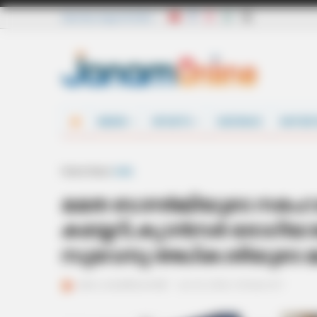
Saturday, August 8 2026
NEWS
SPORTS
DEFENCE
ENTER
Home
News
India
മമത ബാനർജിയുടെ സഹോദര
കയ്യേറി; ക്യാൻസർ രോഗിയ
സുവേന്ദു അധികാരിയുടെ
ജനം വെബ്‌ഡെസ്ക്
Jun 25, 2026, 12:54 pm IST