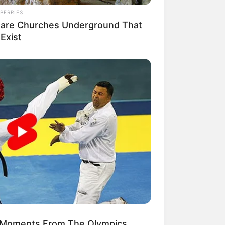
BERRIES
Rare Churches Underground That
l Exist
 Moments From The Olympics