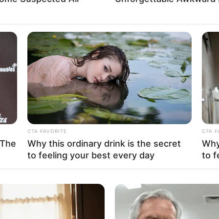
CTA FAVORITE
CTA F
 The
Why this ordinary drink is the secret
Why 
to feeling your best every day
to f