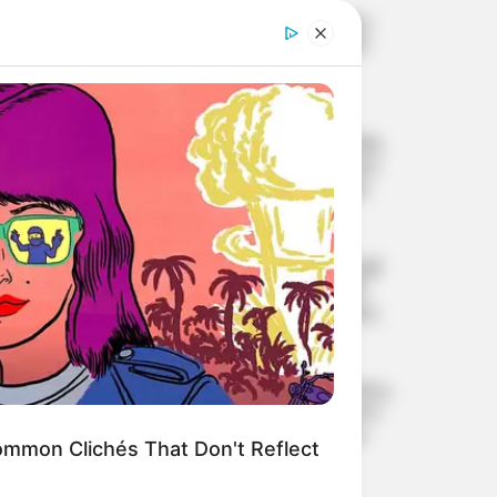
നീരജിന് പിന്നാലെ മറ്റൊരു
ഇന്ത്യന്‍ ജാവലിന്‍ മെഡല്‍;
ലോക ജൂനിയര്‍
ചാമ്പ്യന്‍ഷിപ്പില്‍
വെള്ളിയുമായി 19കാരന്‍
ആശിഷ് യാദവ്
പരിക്കിനെ മറികടന്ന് ഗംഭീര
തിരിച്ചുവരവ്; ആദ്യ വേള്‍ഡ്
ടൂര്‍ ഫൈനലില്‍ അശ്മിത
ചാലിഹ; ഫൈനലില്‍
ചൈനീസ് താരത്തെ നേരിടും
സെഞ്ചുറിയുമായി മലയാളി
താരം ദേവ്ദത്ത് പടിക്കല്‍;
ശ്രീലങ്കയ്‌ക്കെതിരായ ആദ്യ
ടെസ്റ്റില്‍ മൂന്നാം നമ്പര്‍
ഉറപ്പിക്കുമോ?
‘എന്റെ നാട്ടിലേക്ക് മടങ്ങണം,
ഭൂമി വേണം’; ഉത്തരാഖണ്ഡ്
മുഖ്യമന്ത്രിയോട് സഹായം
mmon Clichés That Don't Reflect
തേടി ഋഷഭ് പന്ത്