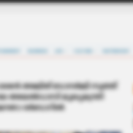
TAINMENT
BUSINESS
LIFE
CULTURE
MATRIMONY
ൻ അജിത് ബാനർജി സ്വത്ത്
ായ അയൽവാസി മുഖ്യമന്ത്രി
 ജനതാ ദർബാറിൽ