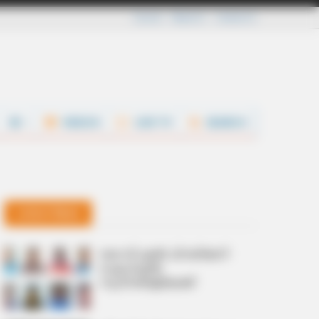
Careers
About Us
Contact Us
VIDEOS
LIVE TV
SEARCH
Latest News
കെ.സി.എൽ ചിറകിലേറി
ഐപിഎൽ
സ്വപ്നങ്ങളിലേക്ക്