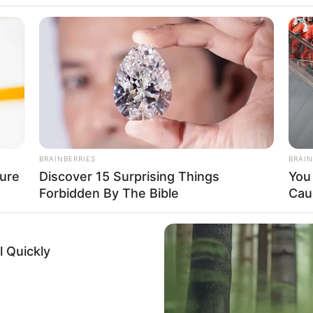
WhatsApp
Telegram
ി മമത ബാനർജിയുടെ സഹോദരൻ അജിത്
 പരാതിയുമായി അയൽവാസി. ക്യാൻസർ ബാധിതയായ
ിയുടെ ജനതാ ദർബാറിലെത്തി പരാതി നൽകിയത്.
BRAINBERRIES
BRAIN
ure
Discover 15 Surprising Things
You 
Forbidden By The Bible
Cau
 Quickly