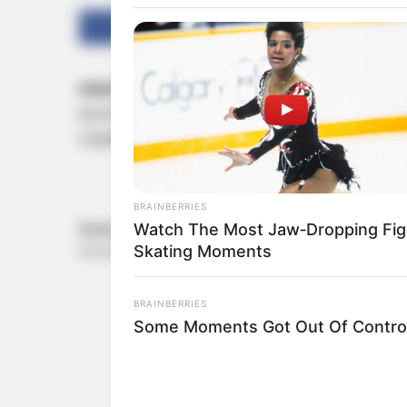
Facebook
Twitter
കൊൽക്കത്ത:
പശ്ചിമ ബംഗാൾ മുഖ്യമന്ത്ര
ബാനർജിക്കെതിരെ ഗുരുതര ഭൂമി കൈയേറ്റ
സ്ത്രീയാണ് മുഖ്യമന്ത്രി സുവേന്ദു അധികാര
BRAINBERRIES
Watch The Most Jaw‑Dropping Fig
Skating Moments
BRAINBERRIES
Some Moments Got Out Of Control