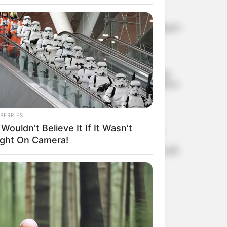
മെസ്സിയെ ലക്ഷ്യമിട്ട്
വധശ്രമത്തിന് പദ്ധതി?
ലോകകപ്പിനിടെ ഞെട്ടിക്കുന്ന
സുരക്ഷാ ഭീഷണി;
ക്രിസ്റ്റ്യാനോയ്‌ക്കും ഭീഷണി;
റിപ്പോര്‍ട്ട് പുറത്ത്
ഇന്‍ഫാന്റിനോയുടെ
‘കാമുകിക്ക്’ ആറക്ക തുക
നല്‍കിയെന്ന് റിപ്പോര്‍ട്ട്; ഫിഫ
പ്രസിഡന്റ് വീണ്ടും
വിവാദത്തില്‍
BERRIES
ടെസ്റ്റ് കാണാന്‍ ഇനി
Wouldn't Believe It If It Wasn't
ടിക്കറ്റെടുക്കേണ്ട; ഇന്ത്യ-
ശ്രീലങ്ക പോരാട്ടത്തിന്
ght On Camera!
ആരാധകര്‍ക്ക് വമ്പന്‍ ഓഫര്‍