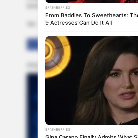
നേതാക്കളും നടത്തിയ അഴിമതി ദിനംപ്രതി പു
BRAINBERRIES
From Baddies To Sweethearts: Th
9 Actresses Can Do It All
Tags:
Mamatha Banarje
Encrochment
Share
Tweet
BRAINBERRIES
Gina Carano Finally Admits What 