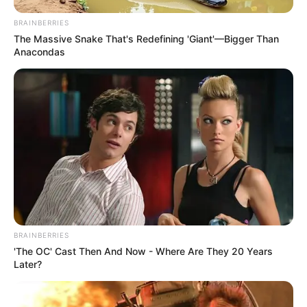
BRAINBERRIES
The Massive Snake That's Redefining 'Giant'—Bigger Than
Anacondas
BRAINBERRIES
'The OC' Cast Then And Now - Where Are They 20 Years
Later?