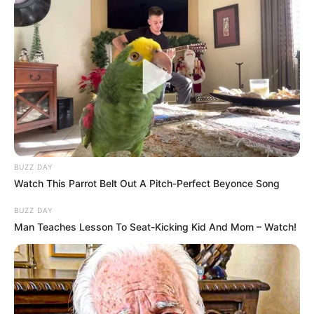
ആലപ്പുഴ നൂറനാട് സ്വദേശി പാപ്പർ എന്ന് വിളിക്കുന്ന
അനിൽകുമാർ ആണ് കൊല്ലപ്പെട്ടത്. പ്രതി എന്ന്
സംശയിച്ച് അനിൽകുമാറിന്റെ ചിത്രം പോലീസ്
നേരത്തെ പുറത്തു വിട്ടിരുന്നു. എന്നാൽ യഥാർത്ഥ
പ്രതിയെ ഇതുവരെ കണ്ടെത്താനായിട്ടില്ല.
BUZZ DAY
Watch This Parrot Belt Out A Pitch-Perfect Beyonce Song
BUZZ DAY
Man Teaches Lesson To Seat-Kicking Kid And Mom – Watch!