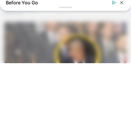
Before You Go
BUZZ DAY
Dog Sees His Owner After 2 Yrs What He Does Next Will Stun
You
TIPS AND LIFE HACKS
They Said Not To Look Inside... But This Old Woman Did!