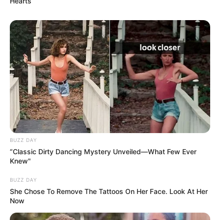
Hearts
BUZZ DAY
“Classic Dirty Dancing Mystery Unveiled—What Few Ever
Knew"
BUZZ DAY
She Chose To Remove The Tattoos On Her Face. Look At Her
Now