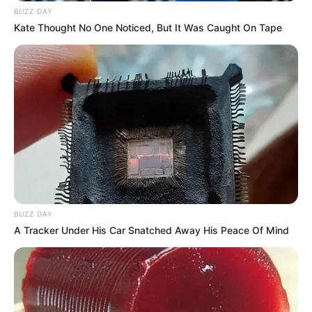
BUZZ DAY
Kate Thought No One Noticed, But It Was Caught On Tape
BUZZ DAY
A Tracker Under His Car Snatched Away His Peace Of Mind