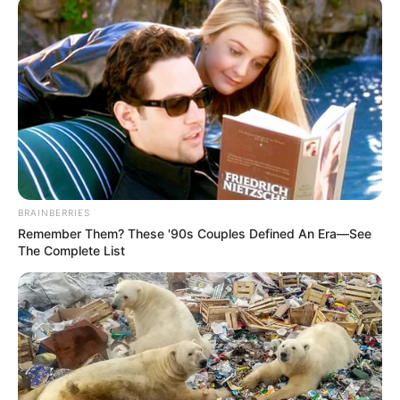
നിരാശരാണെന്നും എന്നാൽ ഇത് കേന്ദ്രത്തിന്റെയോ
ബിജെപിയുടെയോ പരാജയമല്ലെന്നും അദ്ദേഹം
പറഞ്ഞു. ഇത് ‘കറുത്ത ദിനം’ ആണെന്നും
കോൺഗ്രസ് ഇത് ആഘോഷമാക്കുന്നത്
കാണുമ്പോൾ ലജ്ജ തോന്നുന്നുവെന്നും കടുത്ത
ഭാഷയിൽ അദ്ദേഹം പറഞ്ഞു.
BRAINBERRIES
Remember Them? These '90s Couples Defined An Era—See
The Complete List