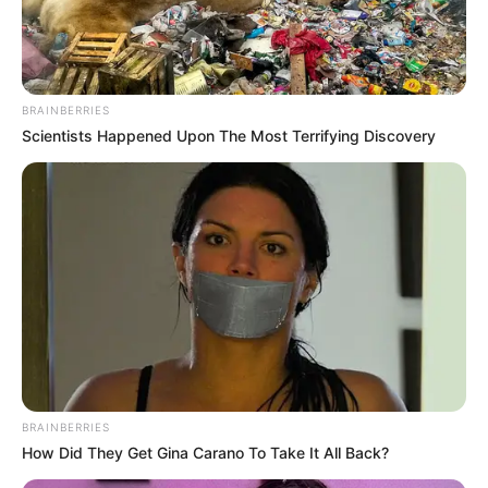
BRAINBERRIES
Scientists Happened Upon The Most Terrifying Discovery
സ്ത്രീകൾക്ക് സംവരണം നൽകുന്നത് ഭരണഘടനാ
വിരുദ്ധവും ജനാധിപത്യ വിരുദ്ധവുമാണെന്നാണ്
രാഹുൽ പറയുന്നത്. അദ്ദേഹത്തിന്റെ ചിന്ത​ഗതിയെ
BRAINBERRIES
കുറിച്ച് കൂടുതലൊന്നും പറയാൻ എനിക്ക്
How Did They Get Gina Carano To Take It All Back?
കഴിയില്ലെന്നും അദ്ദേഹം പരിതപിച്ചു.