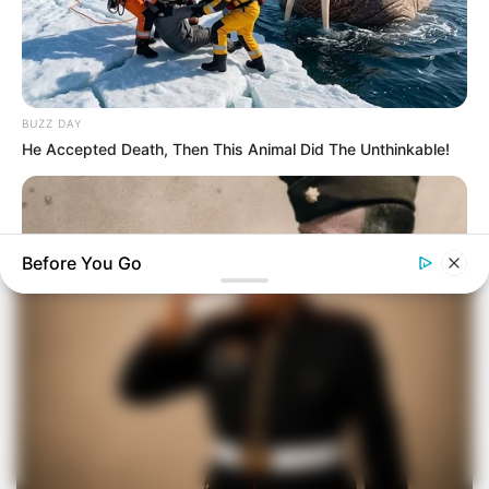
BUZZ DAY
He Accepted Death, Then This Animal Did The Unthinkable!
Before You Go
BUZZ DAY
The Fake Paratroopers That Helped Win D-Day On June 6,
1944