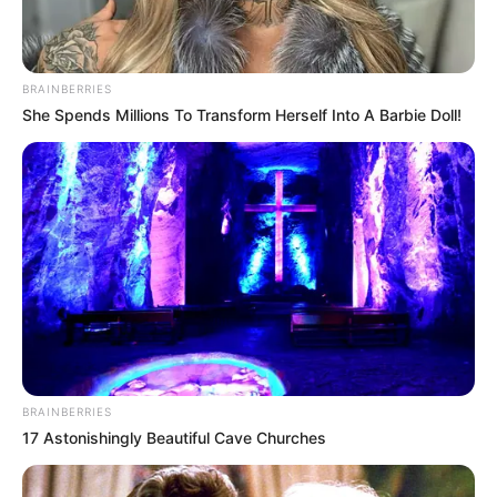
BRAINBERRIES
She Spends Millions To Transform Herself Into A Barbie Doll!
BRAINBERRIES
17 Astonishingly Beautiful Cave Churches