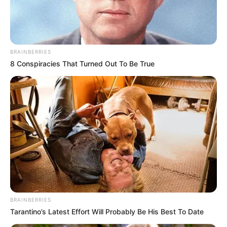
BRAINBERRIES
8 Conspiracies That Turned Out To Be True
ന്യൂഡൽഹി:
കോൺഗ്രസിന്റെ സ്ത്രീവിരുദ്ധതയാണ്
ലോക്സഭയിൽ വനിതാ സംവരണ ബിൽ
പരാജയപ്പെടുത്തിയതിലൂടെ വ്യക്തമാകുന്നതെന്ന്
BRAINBERRIES
കേന്ദ്ര പാർലമെന്ററി കാര്യ മന്ത്രി കിരൺ റിജിജു.
Tarantino’s Latest Effort Will Probably Be His Best To Date
ലോക്സഭയിൽ ബിൽ പരാജയപ്പെട്ടതിൽ സർക്കാർ