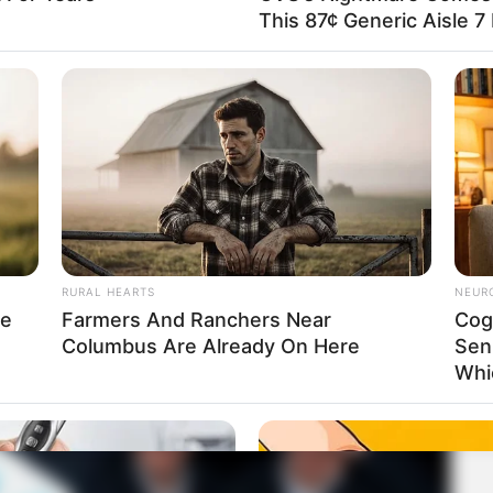
This 87¢ Generic Aisle 7
Send
Share
RURAL HEARTS
NEUR
re
Farmers And Ranchers Near
Cog
Columbus Are Already On Here
Sen
Whi