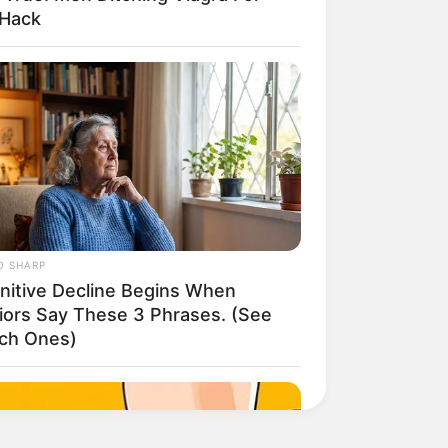
 Hack
O SHARP
nitive Decline Begins When
iors Say These 3 Phrases. (See
ch Ones)