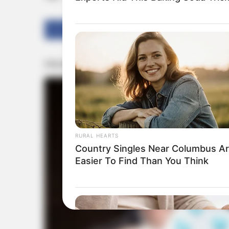
Share
Tweet
RURAL HEARTS
Country Singles Near Columbus A
Easier To Find Than You Think