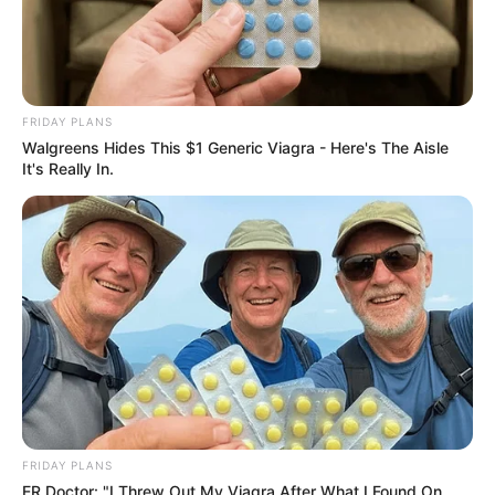
FRIDAY PLANS
Walgreens Hides This $1 Generic Viagra - Here's The Aisle
It's Really In.
FRIDAY PLANS
ER Doctor: "I Threw Out My Viagra After What I Found On