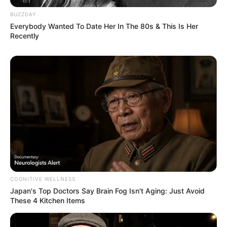
BUZZDAY
Everybody Wanted To Date Her In The 80s & This Is Her
Recently
COGNITIVE WELLNESS
Japan's Top Doctors Say Bra​in Fo​g Isn't Aging: Just Avoid
These 4 Kitchen Items