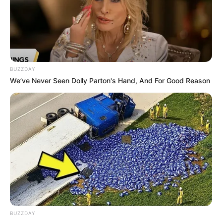
BUZZDAY
We’ve Never Seen Dolly Parton's Hand, And For Good Reason
BUZZDAY