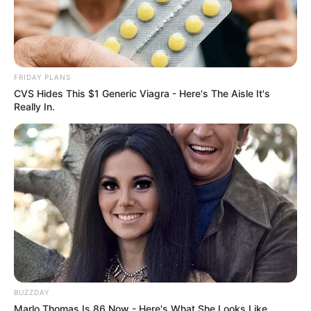
FRIDAY PLANS
CVS Hides This $1 Generic Viagra - Here's The Aisle It's
Really In.
BUZZDAY
Marlo Thomas Is 86 Now - Here's What She Looks Like