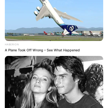
HABERION
A Plane Took Off Wrong – See What Happened