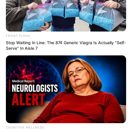
FRIDAY PLANS
Stop Waiting In Line: The 87¢ Generic Viagra Is Actually "Self-
Serve" In Aisle 7
തിരുവനന്തപുരം:
മുന്‍ എഡിഎം നവീന്‍
ബാബുവിന്റെ ദുരൂഹ മരണവുമായി ബന്ധപ്പെട്ട
കേസ് കേന്ദ്ര അന്വേഷണ ഏജന്‍സിയായ
സിബിഐക്ക് കൈമാറാന്‍ സംസ്ഥാന സര്‍ക്കാര്‍
തീരുമാനിച്ചു. നീതിപൂര്‍വ്വമായ അന്വേഷണം
COGNITIVE WELLNESS
ആവശ്യപ്പെട്ട് നവീന്‍ ബാബുവിന്റെ ആശ്രിതര്‍