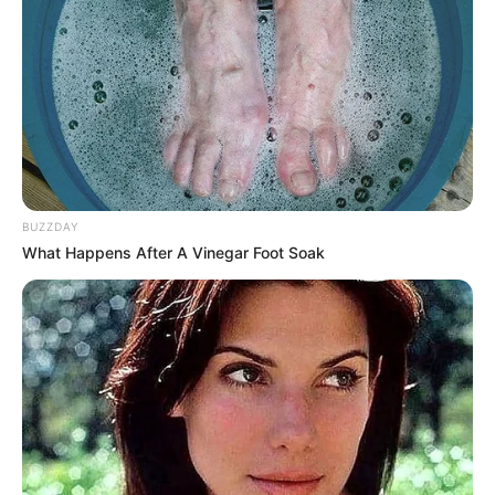
BUZZDAY
What Happens After A Vinegar Foot Soak