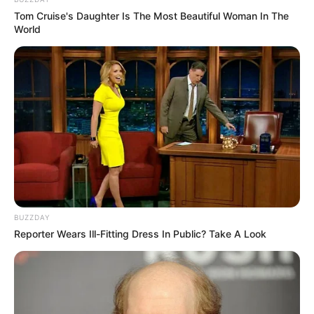
Tags:
Death
Naveen babu
cbi will investigate
Tom Cruise's Daughter Is The Most Beautiful Woman In The
World
BUZZDAY
Reporter Wears Ill-Fitting Dress In Public? Take A Look