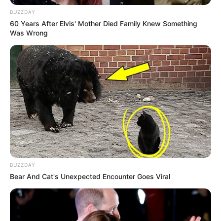
BUZZDAY
60 Years After Elvis' Mother Died Family Knew Something
Was Wrong
BUZZDAY
Bear And Cat's Unexpected Encounter Goes Viral