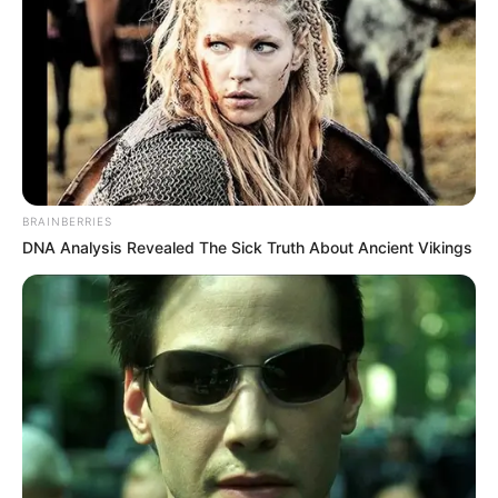
വിദ്യാർത്ഥി പ്രക്ഷോഭം സംഘടിപ്പിക്കാൻ പട്ടികജാതി
മോർച്ച തീരുമാനിച്ചിട്ടുണ്ട്.
Tags:
BJP SC Morcha
Mahathma ayyankali
BRAINBERRIES
DNA Analysis Revealed The Sick Truth About Ancient Vikings