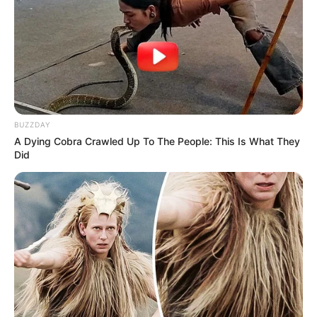
BUZZDAY
A Dying Cobra Crawled Up To The People: This Is What They
Did