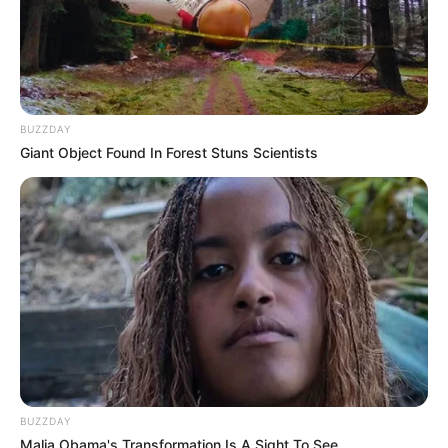
BUZZDAY
Giant Object Found In Forest Stuns Scientists
BUZZDAY
Malia Obama's Transformation Is A Sight To See