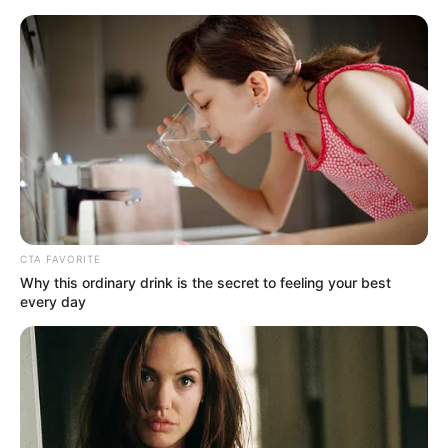
live
|
NEWS
SPORTS
MATRIMONY
ENTERTAINMENT
Home
News
Kerala
മഹാത്മാ അയ്യങ്കാളിയുടെ
സ്മൃതി ദിനം; പട്ടികജാതി
CTA FAVORITE
Why this ordinary drink is the secret to feeling your best
മോർച്ചയുടെ ആഭിമുഖ്യത്തിൽ
every day
വിപുലമായ പരിപാടികൾ
സംഘടിപ്പിക്കും
ജനം വെബ്‌ഡെസ്ക്
Jun 14, 2026, 09:58 am IST