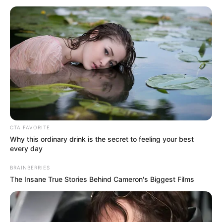
പ്രസിഡന്റ് ഷാജുമോൻ വട്ടേക്കാട് അറിയിച്ചു. ജില്ലാ
കേന്ദ്രത്തിലും പഞ്ചായത്ത് യൂണിറ്റ്
അടിസ്ഥാനത്തിലും സ്മൃതി സമ്മേളനങ്ങൾ
സംഘടിപ്പിക്കും.
CTA FAVORITE
Why this ordinary drink is the secret to feeling your best
every day
BRAINBERRIES
The Insane True Stories Behind Cameron's Biggest Films