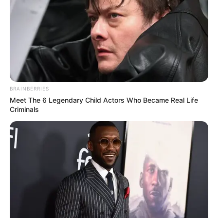
BRAINBERRIES
Meet The 6 Legendary Child Actors Who Became Real Life
Criminals
എംഎൽഎമാരായ രാജീവ്‌ ചന്ദ്രശേഖർ, വി
മുരളീധരൻ. ബി ബി ഗോപകുമാർ തുടങ്ങിയവരും
ബിജെപി സംസ്ഥാന ഭാരവാഹികളും വിവിധ
പട്ടികജാതി സമുദായിക നേതാക്കളും അയ്യങ്കാളി
സ്മൃതി ദിന സമ്മേളങ്ങളിൽ പങ്കെടുക്കും.