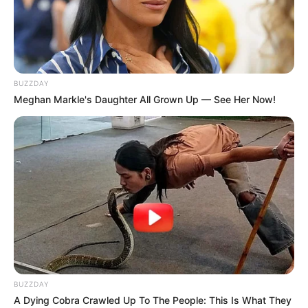
BUZZDAY
Meghan Markle's Daughter All Grown Up — See Her Now!
പത്തനംതിട്ട:
ജില്ലയിലെ ഗവി മീനാർ മേഖലയിൽ
അംഗനവാടി ജീവനക്കാരിയായ യുവതിയെ ദുരൂഹ
സാഹചര്യത്തിൽ മരിച്ച നിലയിൽ കണ്ടെത്തി.
ബലാത്സംഗം എന്നാണ് സംശയം.
BUZZDAY
A Dying Cobra Crawled Up To The People: This Is What They