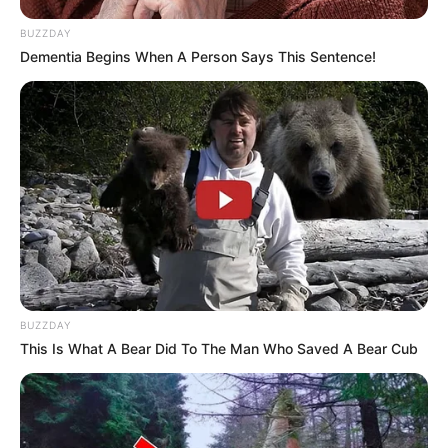
BUZZDAY
Dementia Begins When A Person Says This Sentence!
BUZZDAY
This Is What A Bear Did To The Man Who Saved A Bear Cub