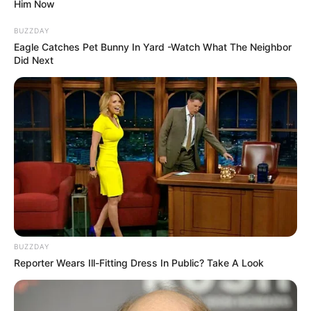
Him Now
എങ്ങനെയെന്നത് ഉൾപ്പെടെയുള്ള എല്ലാ വശങ്ങളും
പൊലീസ് പരിശോധിച്ചുവരികയാണ്. സമീപ
BUZZDAY
പ്രദേശങ്ങളിലെ സിസിടിവി ദൃശ്യങ്ങൾ പൊലീസ്
Eagle Catches Pet Bunny In Yard -Watch What The Neighbor
Did Next
ശേഖരിക്കുന്നുണ്ട്.
മൃതദേഹം ഇൻക്വസ്റ്റ് നടപടികൾക്ക് ശേഷം
പോസ്റ്റ്മോർട്ടത്തിനായി ആശുപത്രിയിലേക്ക് മാറ്റും.
പോസ്റ്റ്മോർട്ടം റിപ്പോർട്ടും ഫോറൻസിക്
പരിശോധനാ ഫലവും ലഭിക്കുന്നതോടെ
മരണത്തിന്റെ യഥാർഥ കാരണത്തിലും
ലൈംഗികാതിക്രമം നടന്നിട്ടുണ്ടോയെന്ന
കാര്യത്തിലും കൂടുതൽ വ്യക്തത ലഭിക്കുമെന്നാണ്
പൊലീസ് അറിയിച്ചത്.
BUZZDAY
Reporter Wears Ill-Fitting Dress In Public? Take A Look
Tags:
Police
dead
Anganwadi Teacher