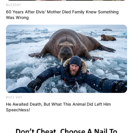
BUZZDAY
60 Years After Elvis' Mother Died Family Knew Something
Was Wrong
BUZZ DAY
He Awaited Death, But What This Animal Did Left Him
Speechless!