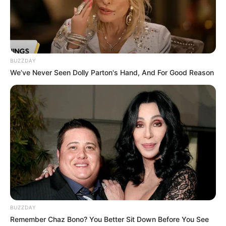
ഇന്ന് രാവിലെയാണ് നാട്ടുകാർ റോഡിൽ നിന്ന്
BUZZDAY
മാറിയുള്ള പ്രദേശത്ത് യുവതിയുടെ മൃതദേഹം
We’ve Never Seen Dolly Parton's Hand, And For Good Reason
കണ്ടെത്തിയത്. മൃതദേഹത്തിൽ വസ്ത്രങ്ങൾ
കീറിയ നിലയിലായിരുന്നുവെന്നാണ് പ്രാഥമിക
വിവരങ്ങൾ. ഇതിന്റെ അടിസ്ഥാനത്തിലാണ്
ലൈംഗികാതിക്രമം നടന്നിട്ടുണ്ടോയെന്ന സംശയം
ഉയർന്നിരിക്കുന്നത്. എന്നാൽ, ഇക്കാര്യം
പോസ്റ്റ്മോർട്ടത്തിന് ശേഷമേ ഇക്കാര്യം
സ്ഥിരീകരിക്കാനാകൂ. മൃതദേഹം കണ്ടെത്തിയ
സ്ഥലത്ത് മൂഴിയാർ പൊലീസ് പരിശോധന
ആരംഭിച്ചിട്ടുണ്ട്.
BUZZDAY
യുവതി സംഭവസ്ഥലത്ത് എത്തിയത്
Remember Chaz Bono? You Better Sit Down Before You See