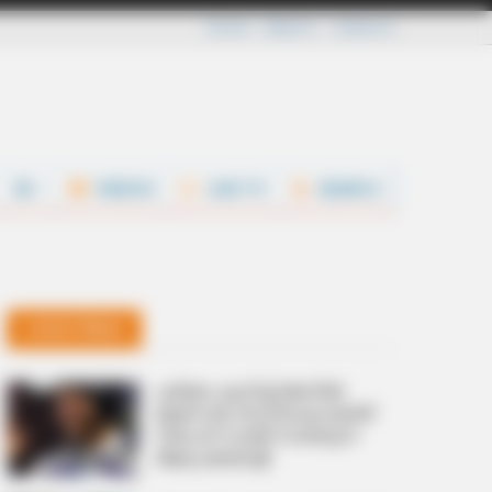
Careers
About Us
Contact Us
VIDEOS
LIVE TV
SEARCH
Latest News
ചരിത്രം കുറിച്ച് അനില്‍
മേനോന്‍; ബഹിരാകാശത്ത്
സ്പേസ് വാക്ക് നടത്തുന്ന
ആദ്യ മലയാളി