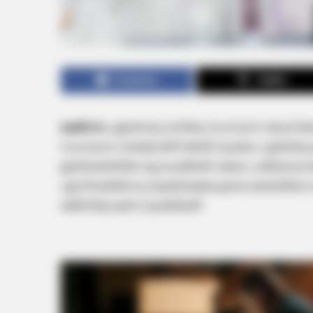
Facebook
Twitter
ലക്നൗ:
ഏതൊരു വസ്തു സംസ്ഥാന വഖഫ് ബോർഡ്
സംസ്ഥാന സർക്കാരിന് അത് റദ്ദാക്കാം. ഉത്തർപ
ഇത്തരത്തിൽ റദ്ദു ചെയ്തത്. രേഖാ പരിശ
എന്നിവയിൽ പൊരുത്തക്കേടുകൾ കണ്ടതിനെ തുട‍
രജിസ്ട്രേഷൻ റദ്ദാക്കിയത്.