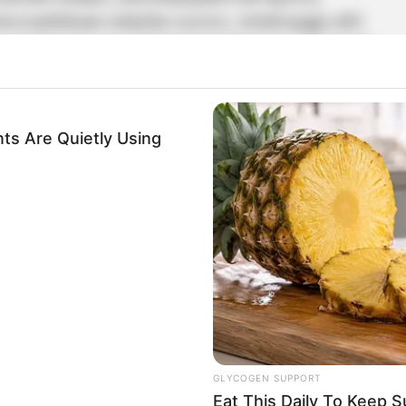
ായിരിക്കെ നൽകിയ വാ​ഗ്ദാനം. 2019ൽ മുസ്ലിം ലീ​ഗ്
്ങൾ ചെയർമാനായ വഖഫ് ബോ‍ർഡാണ് മുനമ്പം വഖഫാക്കി
 മുനമ്പത്ത് ഇടപെടാൻ വി. ഡി സതീശന് ആവതില്ലെന്ന
നിവാസികളെ സതീശൻ കബളിപ്പിച്ചു എന്നാണ് ഇതിൽ
ts Are Quietly Using
ബോ‍ർഡ് ഉമീദ് പോ‍ർട്ടലിൽ രജിസ്റ്റർ ചെയ്യുകയും
ടെ പരിശോധനയിൽ ക്രമക്കേടുകൾ കണ്ടെത്തിയതിനെ
ന് അധികൃതർ പറഞ്ഞു. വഖഫ് ആസ്തികളുടെ
ാണ് ഉമീദ് പോ‍ർട്ടൽ കൊണ്ട് കേന്ദ്രസർക്കാർ
ിന്നാലെയാണ് ഉമീദ് പോ‍ർട്ടൽ നിലവിൽ വന്നത്.
GLYCOGEN SUPPORT
Send
Share
Eat This Daily To Keep 