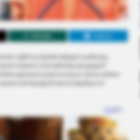
WhatsApp
Telegram
 ഉമീദ് പോർട്ടലിൽ രജിസ്റ്റർ ചെയ്താലും,
്രദേശ് സർക്കാർ 31,328 രജിസ്ട്രേഷനുകളാണ്
ോധനയിൽ ഭൂരേഖകൾ, ഉടമസ്ഥാവകാശ വിശദാംശങ്ങൾ
ർന്നാണ് മുഖ്യമന്ത്രി യോ​ഗി ആദിത്യനാഥ്