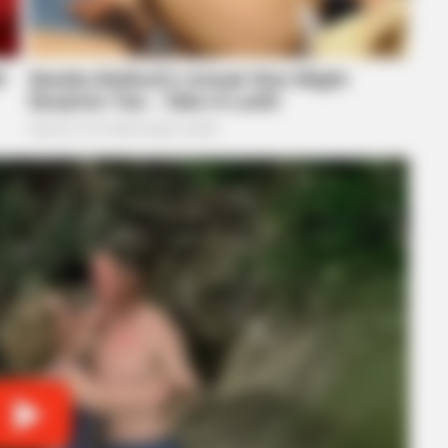
HABERION
RADA
6 Movie Moments That Were Almost
Thi
Too Hot To Show
Lau
BUZZ DAY