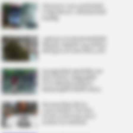
വിദ്യാഭ്യാസ സ്ഥാപനങ്ങള്‍ക്ക്
നാളെ അവധി, പരീക്ഷകള്‍ക്ക്
മാറ്റമില്ല
പൂജപ്പുര സെന്‍ട്രല്‍ ജയിലില്‍
അക്രമം; ജയില്‍ സൂപ്രണ്ടിനെ
മര്‍ദിച്ച് ലഹരി കേസിലെ പ്രതി
കേരളത്തില്‍ അതിതീവ്ര മഴ
മുന്നറിയിപ്പ്; 3 ജില്ലകളില്‍
റെഡ് അലര്‍ട്ട്, മലയോര
മേഖലകളില്‍ അതീവ ജാഗ്രത
നിര്‍ദേശം
ലോകകപ്പിലെ മിന്നും
പ്രകടനത്തിന് പിന്നാലെ
വമ്പന്‍ ട്രാന്‍സ്ഫര്‍; കേപ്
വെര്‍ദെ ഗോള്‍കീപ്പര്‍
വോസിഞ്ഞ കോളോ