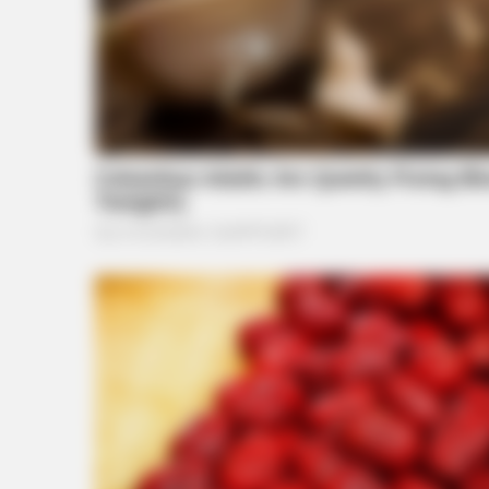
BUZZDAY
Why Do The Amish Pull Their Teet