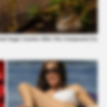
HABERION
h?
A Dying Polar Bear, A B