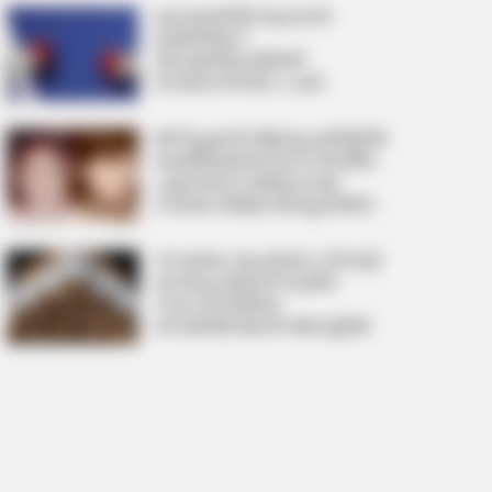
കോളോയില്‍
യു.കെയില്‍ തുടരാന്‍
മുങ്ങിയോ?
കോമണ്‍വെല്‍ത്ത്
ഗെയിംസിനിടെ പാക്
ബോക്സര്‍ ഉള്‍പ്പെടെ അഞ്ച്
താരങ്ങളെ കാണാതായി
ജനിച്ച ഉടൻ ആശുപത്രിയിൽ
കുഞ്ഞുങ്ങൾ മാറി; ദേശീയ
പുരസ്കാര ജേതാവായ
നടിയെ അമ്മ തിരിച്ചറിഞ്ഞത്
കണ്ണുകളുടെ നിറം നോക്കി;
വൈറലായി വെളിപ്പെടുത്തൽ
30 ലക്ഷം രൂപയുടെ സിഗരറ്റ്
കവർച്ച; ജോലി ചെയ്ത
സ്ഥാപനത്തിലെ
സെയിൽസ്മാൻ അറസ്റ്റിൽ