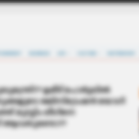
TAINMENT
BUSINESS
LIFE
CULTURE
MATRIMONY
മന്ത്രി?? ഉമീദ് പോർട്ടലിൽ
സ്തുക്കളുടെ രജിസ്ട്രേഷൻ യോഗി
ത്ത് മുസ്ലിം ലീഗിനെ
ന് ആവതുണ്ടോ??