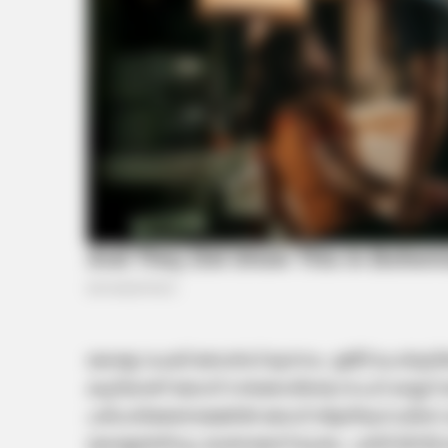
കേരള വഫഖ് ബോ‍ർഡ് മുനമ്പം ഉമീദ് പോർട്ടലി
കൂടിയാണ് യോ​ഗി സ‍ർക്കാരിന്റെ നടപടി കയ്യട
പരിഹരിക്കണമെങ്കിൽ യോഗി ആദിത്യനാഥിനെ പോ
കേരളത്തിനും വേണമെന്ന് മാത്രം. പത്ത് മിനിറ്