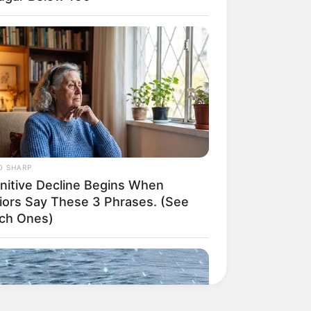
O SHARP
nitive Decline Begins When
iors Say These 3 Phrases. (See
ch Ones)