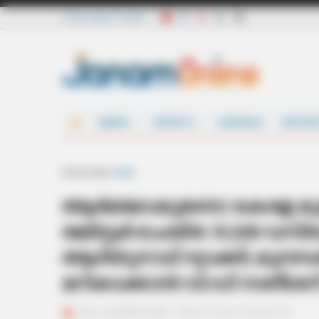
Friday, August 7 2026
NEWS
SPORTS
DEFENCE
ENTER
Home
News
India
ആ‍ർജ്ജവമുണ്ടോ കേരള മുഖ്യ
രജിസ്റ്റർ ചെയ്ത 31,328 വ
ആദിത്യനാഥ് റദ്ദാക്കി; മുനമ്പ
മറികടക്കാൻ വി.ഡി സതീശ
ജനം വെബ്‌ഡെസ്ക്
May 26, 2026, 02:36 pm IST