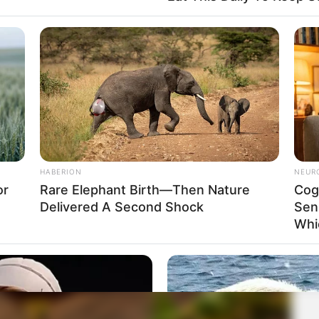
HABERION
NEUR
or
Rare Elephant Birth—Then Nature
Cog
Delivered A Second Shock
Sen
Whi