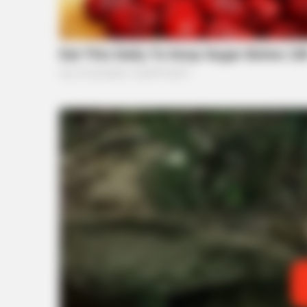
RADAR MEDIA
Palace In Shock: William Turns To
Diana's Legal Team
FRIDAY PLANS